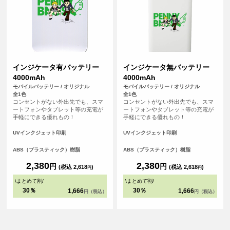
インジケータ有バッテリー
インジケータ無バッテリー
4000mAh
4000mAh
モバイルバッテリー / オリジナル
モバイルバッテリー / オリジナル
全1色
全1色
コンセントがない外出先でも、スマ
コンセントがない外出先でも、スマ
ートフォンやタブレット等の充電が
ートフォンやタブレット等の充電が
手軽にできる優れもの！
手軽にできる優れもの！
UVインクジェット印刷
UVインクジェット印刷
ABS（プラスティック）樹脂
ABS（プラスティック）樹脂
2,380
2,380
円
円
(税込 2,618
)
(税込 2,618
)
円
円
\
まとめて割
/
\
まとめて割
/
30％
30％
1,666
1,666
円（税込）
円（税込）