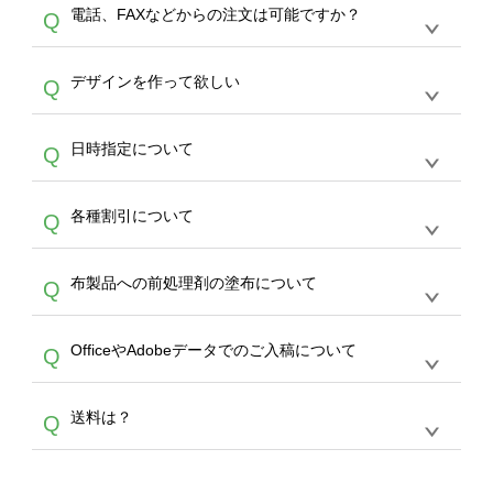
デザインツールで対応している画像アップロー
30枚以上やシルク印刷など、大口注文の場合
A
電話、FAXなどからの注文は可能ですか？
Q
ドできるデータ形式は、JPG / PNG / AI / PSD /
は、サポートが担当する
エコバッグコンシェル
PDF 形式になります。データの最大サイズ
や
タンブラーコンシェル
をご利用ください。製
オンデマンドサービスでは、サイトからのご注
は、20MBです。デジカメやスマホで撮影した
作する数量が多ければ多いほど、オンデマンド
A
デザインを作って欲しい
Q
文のみ受け付けております。30個以上のご製
写真などもアップロード可能です。使用できな
サービスよりも低価格で製作することが可能で
作をお考えの方は、サポートが担当する
エコバ
い画像はエラーになります。（※ Illustratorか
す。
うまくデザインができない。印刷するデザイン
ッグコンシェル
や
タンブラーコンシェル
サービ
らの直接入稿には対応していません。AIで保存
A
日時指定について
Q
を作って欲しい。などの場合は、製作数量が
スをご利用頂ければ、電話やFAX、メールなど
し、デザインツールからアップロードして下さ
30個以上であれば、サポート担当が、デザイ
でご注文が可能です。
い）
恐れ入りますが、日時指定は承っておりませ
ン作成のお手伝いをすることが可能です。
エコ
A
各種割引について
Q
ん。発送後18時以降に配送業者・伝票番号を
バッグコンシェル
や
タンブラーコンシェル
サー
メールでお知らせいたしますので、直接配送業
ビスをご利用ください。(※ 30個以下の場合
【まとめて割】5枚以上でご注文枚数に応じて
者にご連絡いただき調整をお願い致します。
は、デザインツールをご利用ください)
A
布製品への前処理剤の塗布について
Q
カート内で自動的に割引(最大50%)が適用され
ます。 【付与ポイント】購入金額の1％が1ポ
【濃色インクジェット印刷による仕上がりの注
イントとして付与され、次回ご注文時に1ポイ
A
OfficeやAdobeデータでのご入稿について
Q
意点（前処理剤）】カラー生地（Tシャツのホ
ント＝1円としてお使いいただけます。ポイン
ワイト、トートバッグのナチュラル、ホワイト
トは発送完了の翌日に付与され、次回ご注文時
各種形式のデータを直接ご入稿することは出来
以外）のプリントは、濃色インクジェット印刷
からご利用頂けます。ポイントの有効期限は一
A
送料は？
Q
ません。いずれのデータも該当デザインのみ画
といって、プリントを定着させるための処理剤
年間です。【会員ランク】過去10カ月のご注
像(JPEG,PNG,GIF,PDF)に変換、またはAdobe
を塗布しており、短納期・低価格で商品をお届
文回数により会員ランク割引(最大5%)が適用
全国一律290円(税抜)です。また4,000円(税抜)
データ(AI,PSD)で保存して頂き、デザインツー
けするため、処理剤は塗布されたままの状態で
されます。※ログインしてからご注文頂いたも
A