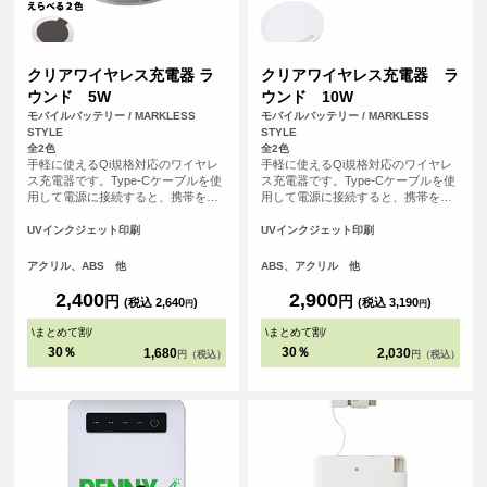
クリアワイヤレス充電器 ラ
クリアワイヤレス充電器 ラ
ウンド 5W
ウンド 10W
モバイルバッテリー / MARKLESS
モバイルバッテリー / MARKLESS
STYLE
STYLE
全2色
全2色
手軽に使えるQi規格対応のワイヤレ
手軽に使えるQi規格対応のワイヤレ
ス充電器です。Type-Cケーブルを使
ス充電器です。Type-Cケーブルを使
用して電源に接続すると、携帯を置
用して電源に接続すると、携帯を置
くだけで充電できます。充電中には
くだけで充電できます。一部外側に
青いライトが輝き、外側のアクリル
アクリルを使用したことで、光が反
UVインクジェット印刷
UVインクジェット印刷
素材が光を効果的に反射。PC環境を
射しやすく充電中には青いランプが
美しく彩ります。
きれいに点灯するため、置いている
アクリル、ABS 他
ABS、アクリル 他
だけで存在感があります。カラーは
ベーシックでお使いいただきやすい
2,400
2,900
円
円
(税込 2,640
)
(税込 3,190
)
円
円
ブラック・ホワイトの2色展開です。
自宅やオフィスなどでインテリア感
\
まとめて割
/
\
まとめて割
/
覚で気軽に楽しむことができるため
30％
30％
1,680
2,030
円（税込）
円（税込）
イベントの記念品やお店のオリジナ
ルノベルティとしても喜ばれるアイ
テムです。