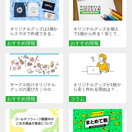
オリジナルグッズは1個か
オリジナルグッズを個人
らスマホで作成できる！
で1個から作る！安くて簡
旅行や遠征がもっと楽し
単なオンデマンド制作の
おすすめ情報
くなる巾着＆ポーチ活用
おすすめ情報
秘訣
術
サークル向けオリジナル
オリジナルグッズが1枚か
グッズの選び方｜小ロッ
ら安く作れる理由は？オ
ト・低予算で団結力を高
ンデマンド印刷の仕組み
おすすめ情報
める秘訣
コラム
とメリットを解説