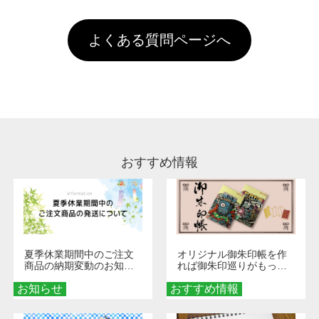
以上のご注文で送料無料とさせて頂いておりま
ル上にアップロードをお願い致します。
出荷を行っております。処理剤自体は人体に無
のに限ります。(同じメールアドレスでご注文
す。「まとめて割」「ポイント」「ランク割
害な性質で、水洗いで落とすことが可能です。
頂いても、ログインがされていなければ、ラン
引」などによるお値引きで4,000円未満になる
お手数ですが、お客様ご自身にて着用前に落と
クにカウントがされません。
よくある質問ページへ
場合は送料がかかりますので、ご注意くださ
していただけますようお願いいたします。※1
い。
通常注文・直送機能でのご注文に関わらず、前
処理剤が残った状態でお届けとなる場合がござ
います。※2 濃色は淡色に比べ処理剤が目立ち
やすく、1回の水洗いでは落ちない場合があり
ます、徐々に軽減されますのでどうかご安心く
ださい。
おすすめ情報
夏季休業期間中のご注文
オリジナル御朱印帳を作
商品の納期変動のお知ら
れば御朱印巡りがもっと
せ
楽しくなる！1冊からオー
お知らせ
おすすめ情報
ダーメイドする魅力と選
び方