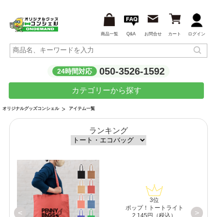
商品一覧
Q&A
お問合せ
カート
ログイン
050-3526-1592
24時間対応
カテゴリーから探す
アイテム一覧
オリジナルグッズコンシェル
ランキング
3位
【白
ポップ！トートライト
<
>
2,145円（税込）