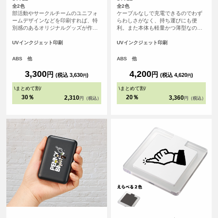
全2色
全2色
部活動やサークルチームのユニフォ
ケーブルなしで充電できるのでわず
ームデザインなどを印刷すれば、特
らわしさがなく、持ち運びにも便
別感のあるオリジナルグッズが作れ
利。また本体も軽量かつ薄型なの
ます。 学校の卒業記念品やチームの
で、旅行やフェスなど移動中でもか
周年記念のほか、アーティストの物
さばらず便利なモバイルバッテリー
UVインクジェット印刷
UVインクジェット印刷
販品、推し活グッズにもおすすめの
です。
アイテムです。
ABS 他
ABS 他
3,300
4,200
円
円
(税込 3,630
)
(税込 4,620
)
円
円
\
まとめて割
/
\
まとめて割
/
30％
20％
2,310
3,360
円（税込）
円（税込）