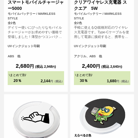
スマートモバイルチャージャ
クリアワイヤレス充電器 ス
ー5000
クエア 5W
モバイルバッテリー / MARKLESS
モバイルバッテリー / MARKLESS
STYLE
STYLE
全2色
全2色
デイリー使いにぴったりなモバイル
手軽に使えるQi規格対応のワイヤレ
チャージャーがお求めやすい価格で
ス充電器です。Type-Cケーブルを使
登場しました！薄型かつコンパクト
用して電源に接続すると、携帯を置
なサイズ感で約110gと軽量なため、
くだけで充電できます。充電中には
持ち運びに便利です。側面には残量
青いライトが輝き、外側のアクリル
UVインクジェット印刷
UVインクジェット印刷
表示LEDライトがついており、簡単
素材が光を効果的に反射。PC環境を
に残量の確認ができる仕様です。ま
美しく彩ります。
ABS 他
アクリル、ABS 他
た出力用USBポートは2口搭載されて
いるため、2台同時充電も可能です。
2,680
2,400
円
円
(税込 2,948
)
(税込 2,640
)
円
円
<br> ※本製品はケーブルは付属して
おりません。お手持ちのケーブルを
\
まとめて割
/
\
まとめて割
/
ご使用ください。
20％
30％
2,144
1,680
円（税込）
円（税込）