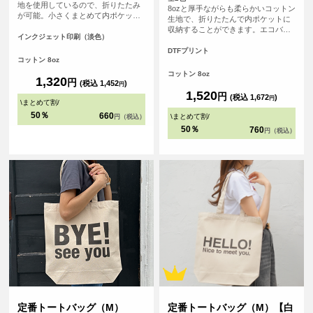
地を使用しているので、折りたたみ
8ozと厚手ながらも柔らかいコットン
が可能。小さくまとめて内ポケット
生地で、折りたたんで内ポケットに
に収納することができます。<br> 持
収納することができます。エコバッ
ち手が長く、肩にゆったりとかけて
インクジェット印刷（淡色）
グとしても、サブバッグとしても持
手を塞がずご使用いただけます。 大
ち歩きにも便利なトートバッグ、持
DTFプリント
容量で持ち歩きのしやすいバック
コットン 8oz
ち手が長いので老若男女問わず肩か
は、日常生活の様々な場面で活躍し
らゆったりかけて手を塞がずご使用
コットン 8oz
ます。
1,320
円
いただけます。
(税込 1,452
)
円
1,520
円
(税込 1,672
)
円
\
まとめて割
/
50％
660
\
まとめて割
/
円（税込）
50％
760
円（税込）
定番トートバッグ（M）
定番トートバッグ（M）【白