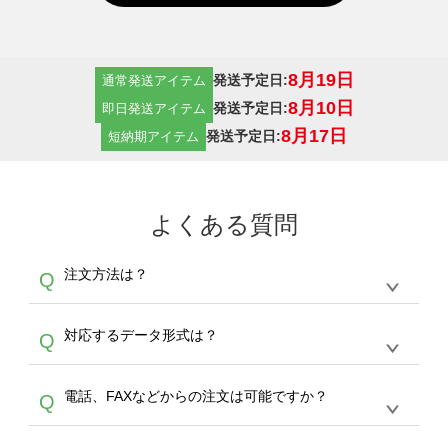
8月19日
発送予定日:
通常発送アイテム
8月10日
発送予定日:
即日発送アイテム
8月17日
発送予定日:
短納期アイテム
よくある質問
注文方法は？
Q
オンデマンドサービスでは、サイトからの受注
A
対応するデータ形式は？
Q
生産にて承っております。デザインツールから
デザインの作成から決済まで完了できます。
デザインツールで対応している画像アップロー
30枚以上やシルク印刷など、大口注文の場合
A
電話、FAXなどからの注文は可能ですか？
Q
ドできるデータ形式は、JPG / PNG / AI / PSD /
は、サポートが担当する
エコバッグコンシェル
PDF 形式になります。データの最大サイズ
や
タンブラーコンシェル
をご利用ください。製
オンデマンドサービスでは、サイトからのご注
は、20MBです。デジカメやスマホで撮影した