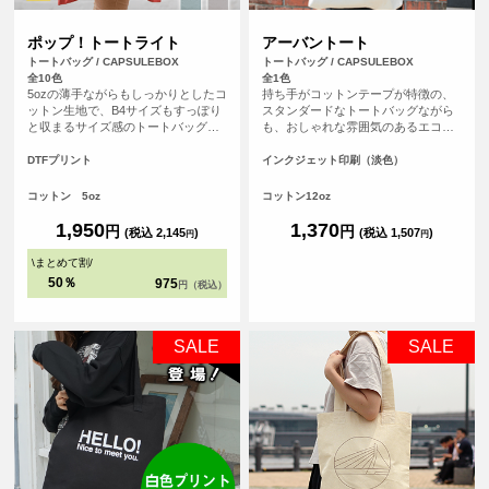
ポップ！トートライト
アーバントート
トートバッグ / CAPSULEBOX
トートバッグ / CAPSULEBOX
全10色
全1色
5ozの薄手ながらもしっかりとしたコ
持ち手がコットンテープが特徴の、
ットン生地で、B4サイズもすっぽり
スタンダードなトートバッグながら
と収まるサイズ感のトートバッグで
も、おしゃれな雰囲気のあるエコバ
す。マチが無いすっきりとしたフラ
ッグです。持ち手が長いので肩から
ットタイプのトートバッグなので書
余裕をもってかけることが可能で
DTFプリント
インクジェット印刷（淡色）
類の持ち運びや、サブバッグとして
す。厚手のコットンを使っているの
も持ち歩きにも便利なトートバッ
で、普段のメインバッグとしても使
コットン 5oz
コットン12oz
グ。持ち手が長い設計なので肩から
えます。
ゆったりかけて手を塞がず、老若男
1,950
1,370
円
円
(税込 2,145
)
(税込 1,507
)
円
円
女問わずご使用いただけます。
\
まとめて割
/
50％
975
円（税込）
SALE
SALE