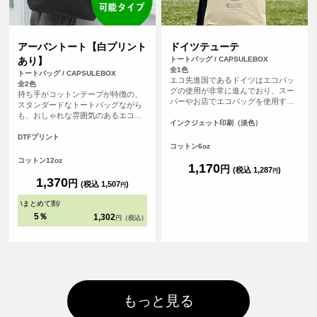
アーバントート【白プリント
ドイツテューテ
あり】
トートバッグ / CAPSULEBOX
全1色
トートバッグ / CAPSULEBOX
エコ先進国であるドイツはエコバッ
全2色
グの使用が非常に進んでおり、スー
持ち手がコットンテープが特徴の、
パーやお店でエコバッグを使用する
スタンダードなトートバッグながら
のはとても一般的。ドイツでポピュ
も、おしゃれな雰囲気のあるエコバ
ラーなおしゃれなエコバッグと同じ
インクジェット印刷（淡色）
ッグです。持ち手が長いので肩から
かたちのエコバッグ、「ドイツテュ
余裕をもってかけることが可能で
DTFプリント
ーテ」にオリジナルプリントをしよ
コットン6oz
す。厚手のコットンを使っているの
う。持ち手が太くて長いので肩から
で、普段のメインバッグとしても使
コットン12oz
かけても負担が少ない。見た目がと
1,170
円
えます。（※弊社オリジナルバッグ
(税込 1,287
)
円
ってもかわいいエコバッグです（※
のため、常備在庫しています）
1,370
円
(税込 1,507
)
円
弊社オリジナルバッグのため、常備
在庫しています）
\
まとめて割
/
5％
1,302
円（税込）
もっと見る