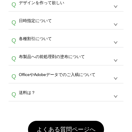
作する数量が多ければ多いほど、オンデマンド
A
デザインを作って欲しい
Q
文のみ受け付けております。30個以上のご製
写真などもアップロード可能です。使用できな
サービスよりも低価格で製作することが可能で
作をお考えの方は、サポートが担当する
エコバ
い画像はエラーになります。（※ Illustratorか
す。
うまくデザインができない。印刷するデザイン
ッグコンシェル
や
タンブラーコンシェル
サービ
らの直接入稿には対応していません。AIで保存
A
日時指定について
Q
を作って欲しい。などの場合は、製作数量が
スをご利用頂ければ、電話やFAX、メールなど
し、デザインツールからアップロードして下さ
30個以上であれば、サポート担当が、デザイ
でご注文が可能です。
い）
恐れ入りますが、日時指定は承っておりませ
ン作成のお手伝いをすることが可能です。
エコ
A
各種割引について
Q
ん。発送後18時以降に配送業者・伝票番号を
バッグコンシェル
や
タンブラーコンシェル
サー
メールでお知らせいたしますので、直接配送業
ビスをご利用ください。(※ 30個以下の場合
【まとめて割】5枚以上でご注文枚数に応じて
者にご連絡いただき調整をお願い致します。
は、デザインツールをご利用ください)
A
布製品への前処理剤の塗布について
Q
カート内で自動的に割引(最大50%)が適用され
ます。 【付与ポイント】購入金額の1％が1ポ
【濃色インクジェット印刷による仕上がりの注
イントとして付与され、次回ご注文時に1ポイ
A
OfficeやAdobeデータでのご入稿について
Q
意点（前処理剤）】カラー生地（Tシャツのホ
ント＝1円としてお使いいただけます。ポイン
ワイト、トートバッグのナチュラル、ホワイト
トは発送完了の翌日に付与され、次回ご注文時
各種形式のデータを直接ご入稿することは出来
以外）のプリントは、濃色インクジェット印刷
からご利用頂けます。ポイントの有効期限は一
A
送料は？
Q
ません。いずれのデータも該当デザインのみ画
といって、プリントを定着させるための処理剤
年間です。【会員ランク】過去10カ月のご注
像(JPEG,PNG,GIF,PDF)に変換、またはAdobe
を塗布しており、短納期・低価格で商品をお届
文回数により会員ランク割引(最大5%)が適用
全国一律290円(税抜)です。また4,000円(税抜)
データ(AI,PSD)で保存して頂き、デザインツー
けするため、処理剤は塗布されたままの状態で
されます。※ログインしてからご注文頂いたも
A
以上のご注文で送料無料とさせて頂いておりま
ル上にアップロードをお願い致します。
出荷を行っております。処理剤自体は人体に無
のに限ります。(同じメールアドレスでご注文
す。「まとめて割」「ポイント」「ランク割
害な性質で、水洗いで落とすことが可能です。
頂いても、ログインがされていなければ、ラン
引」などによるお値引きで4,000円未満になる
お手数ですが、お客様ご自身にて着用前に落と
クにカウントがされません。
よくある質問ページへ
場合は送料がかかりますので、ご注意くださ