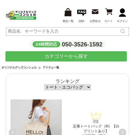
商品一覧
Q&A
お問合せ
カート
ログイン
050-3526-1592
24時間対応
カテゴリーから探す
アイテム一覧
オリジナルグッズコンシェル
ランキング
2位
）
定番トートバッグ（M）【白
プリントあり】
<
>