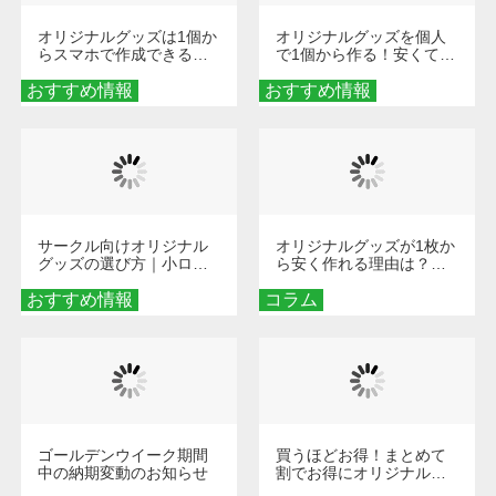
オリジナルグッズは1個か
オリジナルグッズを個人
らスマホで作成できる！
で1個から作る！安くて簡
旅行や遠征がもっと楽し
単なオンデマンド制作の
おすすめ情報
くなる巾着＆ポーチ活用
おすすめ情報
秘訣
術
サークル向けオリジナル
オリジナルグッズが1枚か
グッズの選び方｜小ロッ
ら安く作れる理由は？オ
ト・低予算で団結力を高
ンデマンド印刷の仕組み
おすすめ情報
める秘訣
コラム
とメリットを解説
ゴールデンウイーク期間
買うほどお得！まとめて
中の納期変動のお知らせ
割でお得にオリジナルグ
ッズを手に入れよう！