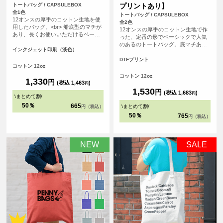
トートバッグ / CAPSULEBOX
プリントあり】
全1色
トートバッグ / CAPSULEBOX
12オンスの厚手のコットン生地を使
全2色
用したバッグ。<br> 船底型のマチが
12オンスの厚手のコットン生地で作
あり、長くお使いいただけるベーシ
った、定番の形でベーシックで人気
ックなデザインになっています。
のあるのトートバッグ。底マチあり
<br> 印刷は白色を印刷しない、フル
インクジェット印刷（淡色）
の船底タイプで、長く使って頂ける
カラーインクジェット印刷。広い範
バッグです。使用用途も多様なの
DTFプリント
囲を印刷いただけるので、ノベルテ
コットン 12oz
で、普段使いからノベルティ用とし
ィにも販売用にも最適です。
ても、販売用としても、オリジナル
コットン 12oz
1,330
円
プリントしてご利用頂けます。
(税込 1,463
)
円
1,530
円
(税込 1,683
)
円
\
まとめて割
/
50％
665
\
まとめて割
/
円（税込）
50％
765
円（税込）
NEW
SALE