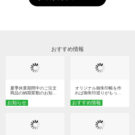
していただけますようお願いいたします。※1
い。
通常注文・直送機能でのご注文に関わらず、前
処理剤が残った状態でお届けとなる場合がござ
います。※2 濃色は淡色に比べ処理剤が目立ち
やすく、1回の水洗いでは落ちない場合があり
ます、徐々に軽減されますのでどうかご安心く
ださい。
おすすめ情報
夏季休業期間中のご注文
オリジナル御朱印帳を作
商品の納期変動のお知ら
れば御朱印巡りがもっと
せ
楽しくなる！1冊からオー
お知らせ
おすすめ情報
ダーメイドする魅力と選
び方