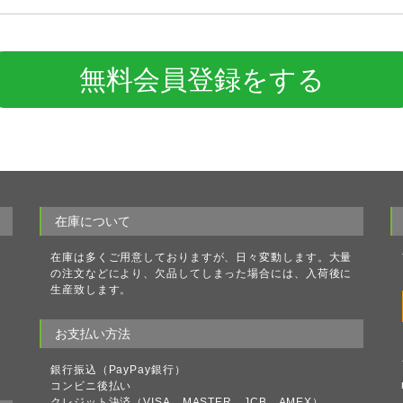
無料会員登録をする
在庫について
ク
在庫は多くご用意しておりますが、日々変動します。大量
理
の注文などにより、欠品してしまった場合には、入荷後に
る
生産致します。
理
ト
お支払い方法
処
ラ
銀行振込（PayPay銀行）
コンビニ後払い
クレジット決済（VISA、MASTER、JCB、AMEX）