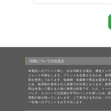
印刷についての注意点
布製品へのプリント時に、白を印刷する場合、濃色イン
ジェット印刷をします。プリントを定着させるため、処
剤を塗布しております。短納期・低価格で商品を提供す
ため、処理剤が塗布された状態での出荷となります。処
剤は水洗いで落ちる人体に無害な性質です。ただ、トー
バッグ、エコバッグは洗濯が不可のバッグが多いため、
理剤の跡が残ってしまいます。ご了承頂ける方のみ、カ
ー生地へのプリントをおすすめします。