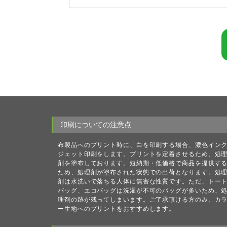
印刷についての注意点
布製品へのプリント時に、白を印刷する場合、濃色イン
ジェット印刷をします。プリントを定着させるため、処
剤を塗布しております。短納期・低価格で商品を提供す
ため、処理剤が塗布された状態での出荷となります。処
剤は水洗いで落ちる人体に無害な性質です。ただ、トー
バッグ、エコバッグは洗濯が不可のバッグが多いため、
理剤の跡が残ってしまいます。ご了承頂ける方のみ、カ
ー生地へのプリントをおすすめします。