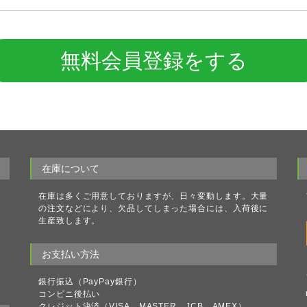
無料会員登録をする
在庫について
ク
在庫は多くご用意しておりますが、日々変動します。大量
理
の注文などにより、欠品してしまった場合には、入荷後に
る
生産致します。
理
ト
お支払い方法
処
ラ
銀行振込（PayPay銀行）
コンビニ後払い
クレジット決済（VISA、MASTER、JCB、AMEX）