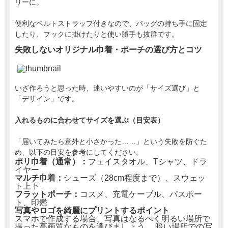
リーに。
便利なベルトストラップ付きなので、バッグの持ち手に固定
したり、フックに掛けたりと使い勝手も抜群です。
失敗しないオリジナル巾着・ポーチの選び方とコツ
いざ作ろうと思った時、迷いやすいのが「サイズ選び」と
「デザイン」です。
入れるものに合わせてサイズを選ぶ（目安表）
「届いてみたら意外と小さかった……」という失敗を防ぐた
め、以下の目安を参考にしてください。
ポリ巾着（通常）：
フェイスタオル、Tシャツ、ドラ
イヤー
マルチ巾着：
シューズ（28cm程度まで）、スウェッ
ト上下
フラットポーチ：
コスメ、充電ケーブル、パスポー
ト、印鑑
写真やロゴを綺麗にプリントするポイント
スマホで作成する場合、写真はなるべく明るい場所で
撮った高画質なものを選びましょう。 暗い場所での写