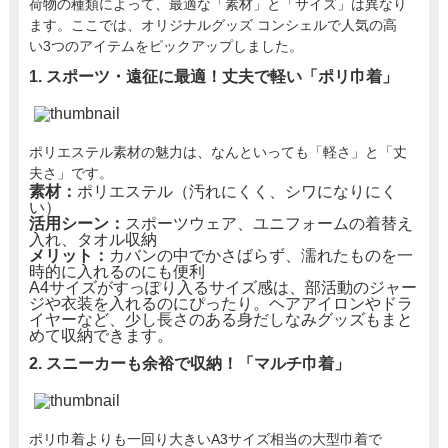
荷物の種類によって、最適な「素材」と「サイズ」は異なり
ます。ここでは、オリジナルグッズ コンシェルで人気の高
い3つのアイテムをピックアップしました。
1. スポーツ・遠征に最適！丈夫で軽い「ポリ巾着」
ポリエステル素材の魅力は、なんといっても「軽さ」と「丈
夫さ」です。
素材：
ポリエステル（汚れにくく、シワになりにく
い）
活用シーン：
スポーツウェア、ユニフォームの着替え
入れ、タオル収納
メリット：
カバンの中でかさばらず、濡れたものを一
時的に入れるのにも便利
A4サイズがすっぽり入るサイズ感は、部活動のジャー
ジや衣装を入れるのにぴったり。ヘアアイロンやドラ
イヤーなど、少し長さのある身だしなみグッズもまと
めて収納できます。
2. スニーカーも余裕で収納！「マルチ巾着」
ポリ巾着よりも一回り大きいA3サイズ相当の大型巾着で