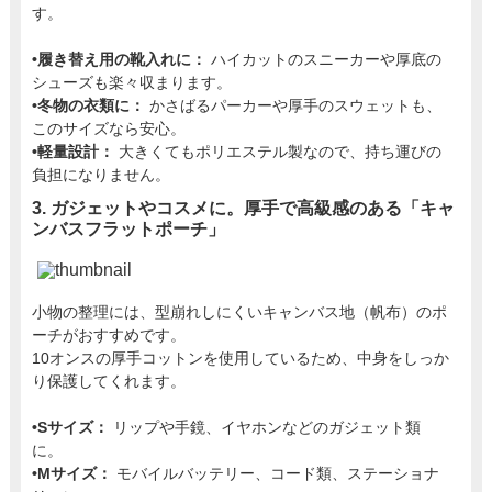
す。
•履き替え用の靴入れに：
ハイカットのスニーカーや厚底の
シューズも楽々収まります。
•冬物の衣類に：
かさばるパーカーや厚手のスウェットも、
このサイズなら安心。
•軽量設計：
大きくてもポリエステル製なので、持ち運びの
負担になりません。
3. ガジェットやコスメに。厚手で高級感のある「キャ
ンバスフラットポーチ」
小物の整理には、型崩れしにくいキャンバス地（帆布）のポ
ーチがおすすめです。
10オンスの厚手コットンを使用しているため、中身をしっか
り保護してくれます。
•Sサイズ：
リップや手鏡、イヤホンなどのガジェット類
に。
•Mサイズ：
モバイルバッテリー、コード類、ステーショナ