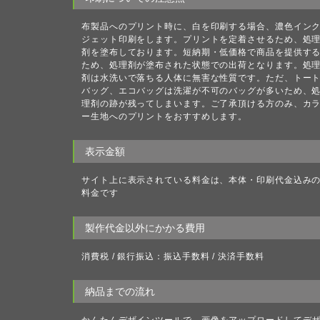
布製品へのプリント時に、白を印刷する場合、濃色イン
ジェット印刷をします。プリントを定着させるため、処
剤を塗布しております。短納期・低価格で商品を提供す
ため、処理剤が塗布された状態での出荷となります。処
剤は水洗いで落ちる人体に無害な性質です。ただ、トー
バッグ、エコバッグは洗濯が不可のバッグが多いため、
理剤の跡が残ってしまいます。ご了承頂ける方のみ、カ
ー生地へのプリントをおすすめします。
表示金額
サイト上に表示されている料金は、本体・印刷代金込み
料金です
製作代金以外にかかる費用
消費税 / 銀行振込：振込手数料 / 決済手数料
納品までの流れ