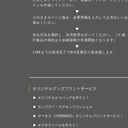
かんたんデザインツール
で、画像をアップロードしてデ
インを作成してください。
そのままカートに進み、必要情報を入力してお支払いへ
進みください。
支払方法を選択し、決済処理を行ってください。（※ 銀
行振込の場合は入金確認後の生産開始となります）
14時までの決済完了で約4営業日で発送致します。
オリジナルグッズプリントサービス
オリジナルエコバッグを作ろう！
タンブラー・マグカップコンシェル
サーモス（THERMOS）オリジナルプリントサービス！
キラキラシールを作ろう！