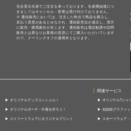
ザ
完全受注生産でご注文を承っております。生産開始後につ
きましてはキャンセル・変更は受け付けておりません。
※ 通信販売においては、注文した時点で商品を購入し、
お
支払う意思があるとみなされ、通信販売法が成立し、双方
に販売・購買責任が生じます。通信販売は電話勧誘や訪問
販売とは異なりお客様の意思にてご購入いただいています
ので、クーリングオフの適用外となります。
関連サービス
オリジナルグッズコンシェル！
オリジナルTシャツ
オリジナルポーチ・巾着を作ろう！
似顔絵グラフィッ
ストリートウェアにオリジナルプリント
スポーツウェア・チ