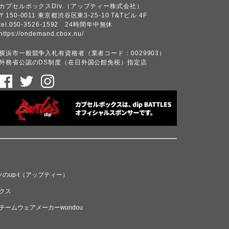
カプセルボックスDiv.（アップティー株式会社）
〒150-0011 東京都渋谷区東3-25-10 T&Tビル 4F
tel.050-3526-1592 24時間年中無休
https://ondemand.cbox.nu/
横浜市一般競争入札有資格者（業者コード：0029903）
外務省公認のDS制度（在日外国公館免税）指定店
のup-t（アップティー）
クス
ームウェアメーカーwundou