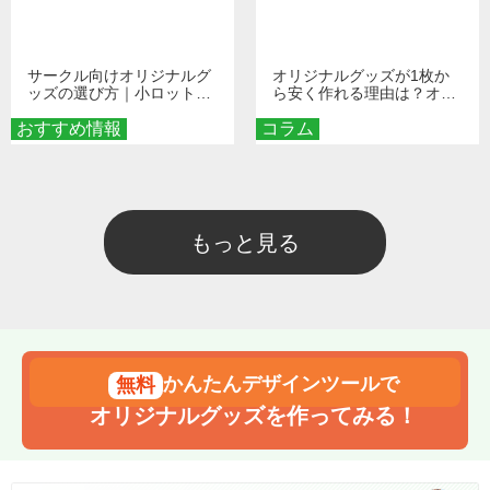
サークル向けオリジナルグ
オリジナルグッズが1枚か
ッズの選び方｜小ロット・
ら安く作れる理由は？オン
低予算で団結力を高める秘
デマンド印刷の仕組みとメ
おすすめ情報
訣
コラム
リットを解説
もっと見る
かんたんデザインツールで
オリジナルグッズを作ってみる！