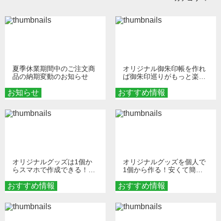
夏季休業期間中のご注文商
オリジナル御朱印帳を作れ
品の納期変動のお知らせ
ば御朱印巡りがもっと楽し
くなる！1冊からオーダー
お知らせ
おすすめ情報
メイドする魅力と選び方
オリジナルグッズは1個か
オリジナルグッズを個人で
らスマホで作成できる！旅
1個から作る！安くて簡単
行や遠征がもっと楽しくな
なオンデマンド制作の秘訣
おすすめ情報
る巾着＆ポーチ活用術
おすすめ情報