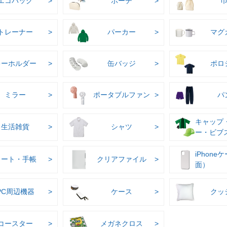
エコバッグ
ポーチ
トレーナー
パーカー
マグ
キーホルダー
缶バッジ
ポロ
ミラー
ポータブルファン
パ
キャップ
生活雑貨
シャツ
ー・ビブ
iPhone
ノート・手帳
クリアファイル
面）
PC周辺機器
ケース
クッ
コースター
メガネクロス