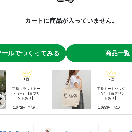
カートに商品が入っていません。
ツールでつくってみる
商品一覧
1位
2位
定番フラットトー
定番トートバッグ
ト（M）【白プリ
（M）【白プリン
ントあり】
トあり】
1,672円（税込）
1,683円（税込）