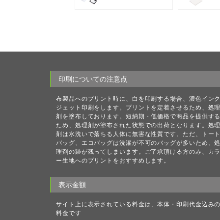
印刷についての注意点
布製品へのプリント時に、白を印刷する場合、濃色イン
ジェット印刷をします。プリントを定着させるため、処
剤を塗布しております。短納期・低価格で商品を提供す
ため、処理剤が塗布された状態での出荷となります。処
剤は水洗いで落ちる人体に無害な性質です。ただ、トー
バッグ、エコバッグは洗濯が不可のバッグが多いため、
理剤の跡が残ってしまいます。ご了承頂ける方のみ、カ
ー生地へのプリントをおすすめします。
表示金額
サイト上に表示されている料金は、本体・印刷代金込み
料金です