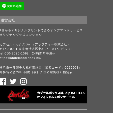
運営会社
1個からオリジナルプリントできるオンデマンドサービス
オリジナルグッズコンシェル
カプセルボックスDiv.（アップティー株式会社）
〒150-0011 東京都渋谷区東3-25-10 T&Tビル 4F
tel.050-3526-1592 24時間年中無休
https://ondemand.cbox.nu/
横浜市一般競争入札有資格者（業者コード：0029903）
外務省公認のDS制度（在日外国公館免税）指定店