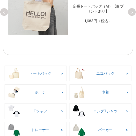
白
定番トートバッグ（M）【白プ
リントあり】
<
>
1,683円（税込）
トートバッグ
エコバッグ
ポーチ
巾着
Tシャツ
ロングTシャツ
トレーナー
パーカー