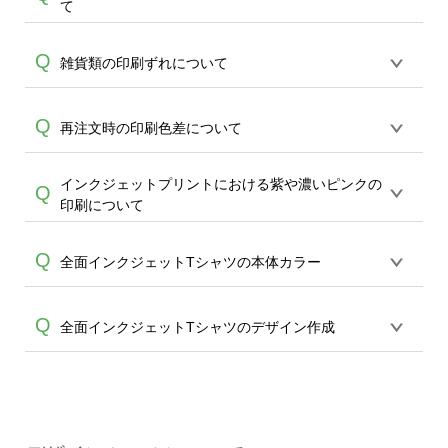
A
て
ルカラーの本体・商品には白色のデザイ
す。淡い色味のデザインでご注文される
像と完全一致はいたしかねる為、どうか
A
ンが再現できません。デザインに入って
場合はご注意いただきますようお願いい
ご了承ください。ただし、配置からおよ
アイテムによってはモニタ―上で再現が
Q
いる場合は透明(商品の地色)で再現されま
雑貨類の印刷ずれについて
たします。なお、DTFプリントの仕様と
そ20mm以上のズレがある場合は、襟元
難しいカラーがございます。本体カラー
す。またこれに準じ、白に近い淡い色味
なる為、上記によるイメージ違いの再生
(リブ下)からデザイン最上部までの距離を
A
は「可能な限り実物に近づけた色味」で
(ライトグレー、黄色等のナチュラルカラ
産はいたしかねますこと、ご了承くださ
お計りいただいたお写真をお送りいただ
各商品プリント方法によって印刷の工程
Q
再注文時の印刷色差について
掲載をさせて頂いておりますこと、どう
ー、パステルカラー等)でデザインされた
いませ。
きますようお願いいたします。
A
上、熱を加えることで実寸のデザインか
かご了承ください。
場合、本体カラーに色が馴染んでしま
ら2~5mm程度プリントのずれが生じる場
い、ほどんど再現がされないという場合
インクジェットプリントにおける紫や濃いピンクの
商品はご注文を頂き、都度複数の印刷機
Q
A
合がございます。こちらは印刷の工程上
がございます。ある程度着色された場合
印刷について
で出力しております為、 同デザインでの
必ず起きえることで、回避ができませ
も、インクジェットプリントは全体的に
A
追加ご注文等は色味及び仕上がりに差が
ん。不良品対象外となりますこと、どう
淡い色味での仕上がりが特徴的な為、淡
インクジェットプリントでは紫や濃いピ
Q
生じることがございます。事前のご了承
全面インクジェットTシャツの本体カラー
かご了承ください。
い色味をデザインされる場合はご注意頂
ンクの表現が難しく、モニターと実際の
頂けます様、お願い申し上げます。
きます様お願い致します。
インクの色味に差が生じて参ります。(赤
本体は白のみとなります。カラーTシャツ
Q
全面インクジェットTシャツのデザイン作成
色に近い色味になる場合がございます) 同
A
をご希望の場合には、ご希望のカラーを
じデザインでも素材や商品カラーによっ
全面に著色する方法もございます。ただ
て着色した色味に影響(差)が出てしまいま
切れては困るデザインはできるだけ内側
全面Tシャツの場合、生地に起伏がある部
すので予めご了承のうえご注文をお願い
にデザインを配置をしてください。ま
分は塗り漏れが起こる場合が多く、全面
致します。
た、デザインエディタの塗りたしライン
A
着色は推奨しておりません。(袖や脇の部