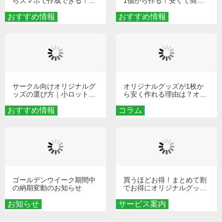
らスマホで作成できる！旅
1個から作る！安くて簡単
行や遠征がもっと楽しくな
なオンデマンド制作の秘訣
おすすめ情報
る巾着＆ポーチ活用術
おすすめ情報
サークル向けオリジナルグ
オリジナルグッズが1枚か
ッズの選び方｜小ロット・
ら安く作れる理由は？オン
低予算で団結力を高める秘
デマンド印刷の仕組みとメ
おすすめ情報
訣
コラム
リットを解説
ゴールデンウイーク期間中
買うほどお得！まとめて割
の納期変動のお知らせ
でお得にオリジナルグッズ
を手に入れよう！
お知らせ
サービス案内