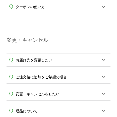
が適用されます。※ログインしてからご
る場合は同梱されません。宛名部分は空
繊維製品(衣類)はホワイトとホワイト以外
Q
注文頂いたものに限ります。(同じメール
クーポンの使い方
欄になっておりますのでお手数ですが、
A
でプリントの工程が異なる為、料金も異
アドレスでご注文頂いても、ログインが
お客様ご自身でご記入ください。※な
なります。何卒ご了承ください。
されていなければ、ランクにカウントが
お、銀行振り込み5万円以上の場合に関し
クーポンコードをお持ちのお客様はショ
されません。
A
ては、領収書は同梱されておりません。
ッピングカートより中段にクーポンコー
お振込確認時にメールにてお送りしてお
ドを入力する項目がございますので、ご
ります「領収書メール」が弊社から発行
変更・キャンセル
入力の程、利用するのボタンを押してく
A
可能な領収書となります。収入印紙を貼
ださい。その後適用額が反映されます。
った書面の発行、郵送での対応はいたし
クーポンは商品に対し適用されるサービ
かねますので、どうかご了承くださいま
Q
お届け先を変更したい
スになります。送料は適用外となります
せ。
ので予めご了承ください。
発送先のご変更は生産開始前に限り承り
Q
ご注文後に追加をご希望の場合
ます。 生産開始後は、発送後メールにて
A
配送業者のお問合せ番号をお知らせ致し
誠に恐れ入りますが、ご注文完了後の追
Q
変更・キャンセルをしたい
ますので、お手数ですが直接配送業者へ
加は承ることができません。お手数です
の依頼・調整をお願い致します。
A
が新規ご注文をお願い致します。また、
当社は完全受注生産にてご注文を承って
Q
返品について
同一デザインでしたらマイデザインより
おります。生産開始の際にはメールにて