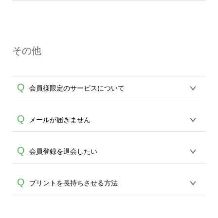
再ご注文が可能です。
開始のご連絡をさせていただきます。生
印刷物・無地に関わらず、オンデマンド
産開始前の場合のみ、キャンセル、変更
サービスではご注文ごとにメーカーへ発
を承ります。 ご希望の場合はメール
注を行い、完全受注制にてご注文を承っ
(
ondemand@cbox.nu
)またはお電話(0120-
その他
ております。 サイズ・イメージ違い、不
554-058)にてお問い合わせください。変
要になった等、お客さまの都合よるキャ
更・キャンセルはご注文完了後、平日14
ンセルや返品は一切承っておりません。
時までとなっております。 （土日・祝日
Q
会員様限定のサービスについて
ご注文前にご不明点、ご注文内容に関し
A
のご注文では次の平日14時まで）以降、
ては十分にご確認いただきますようお願
生産開始後のキャンセル・ご変更はお受
い申し上げます。 印刷不良、ボディ不備
けできかねます、何卒ご了承ください。
デザインの保存機能がご利用いただけま
Q
メールが届きません
等は状況を確認させていただきますので
※通信販売においては注文した時点で商
A
す。 保存したデザインや注文履歴から、
商品到着から7日以内に
品を購入し、支払う意思があるとみなさ
A
再ご注文も可能です。またご注文の発送
ondemand@cbox.nu へお写真をお送りい
キャリアメールの場合、当サービスから
Q
れ、通信販売法が成立し、双方に販売・
会員登録を退会したい
状況など、マイアカウントからご確認頂
ただきますようお願い致します。(弊社か
の自動送信メールが届かない場合がござ
購買責任が生じます。通信販売は電話勧
けます。
らの自動送信メールは送信専用の為、受
います。 その場合には、大変お手数です
誘や訪問販売とは異なりお客様の意思に
マイアカウントの退会から退会処理が可
Q
信ができません。必ずこちらのアドレス
プリントを長持ちさせる方法
A
が「@cbox.nu」 のドメイン受信設定をお
てご購入いただいていますので、クーリ
能です。 ログインできない場合は、パス
へご送信ください。)なお、7日以上経過し
願い致します。 受信設定の方法につきま
ングオフの適用外となります。※
ワードの再設定よりお試しくださいま
たものは原則対応いたしかね、万が一返
しては各キャリアへお問い合わせくださ
濡れた状態での擦れ・引っ張りによるプ
せ。現在利用されていないメールアドレ
送いただきましてもお受け取り、ご返金