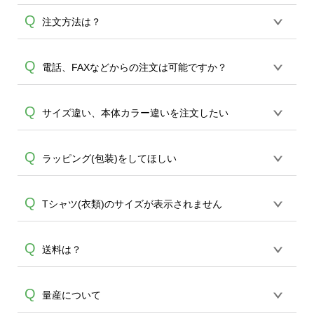
Q
注文方法は？
オンデマンドサービスでは、サイトから
Q
電話、FAXなどからの注文は可能ですか？
の受注生産にて承っております。デザイ
ンツールからデザインの作成から決済ま
オンデマンドサービスでは、サイトから
Q
サイズ違い、本体カラー違いを注文したい
で完了できます。 30枚以上やシルク印刷
のご注文のみ受け付けております。30個
など、大口注文の場合は、サポートが担
A
以上のご製作をお考えの方は、サポート
当する
エコバッグコンシェル
や
タンブラ
同一デザインであれば、カート内でサイ
Q
ラッピング(包装)をしてほしい
A
が担当する
エコバッグコンシェル
や
タン
ーコンシェル
をご利用ください。製作す
ズ違い、本体カラー違いをご注文するこ
ブラーコンシェル
サービスをご利用頂け
A
る数量が多ければ多いほど、オンデマン
とが可能です。5個以上のご注文で、自動
れば、電話やFAX、メールなどでご注文が
ドサービスよりも低価格で製作すること
誠に恐れ入りますが、ラッピングサービ
Q
Tシャツ(衣類)のサイズが表示されません
で割引サービスが適用されます。
可能です。
が可能です。
スは承っておりません。有料のギフトセ
ットの用意がございますので、ご希望の
iOS,Androidともにスマートフォンでご利
Q
送料は？
場合は商品と一緒にご注文下さい。ギフ
A
A
用の場合、商品の欠品時には非表示にな
トセットをご注文いただいた場合、商品
る場合がございます。
と同梱となりますので、ラッピングはお
全国一律290円(税抜)です。また4,000円
Q
量産について
客様ご自身にて行っていただくようお願
(税抜)以上のご注文で送料無料とさせて頂