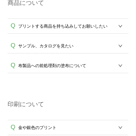
A
商品について
送遅延、未着に関しましては、出荷の際
通知致します送状番号より直接配送業者
へお問合せをお願い致します。
Q
プリントする商品を持ち込みしてお願いしたい
誠に恐れ入りますが、お持込の商品に対
Q
サンプル、カタログを見たい
しての印刷品質の保証ができかねます。
30個以上で、予備の提供やテストプリン
誠に恐れ入りますが、サンプル送付は対
Q
布製品への前処理剤の塗布について
A
ト費用など、ご了承頂ける場合のみ、ご
応しておりません。カタログもございま
相談を承ります。
エコバッグコンシェル
せんので、アイテム一覧よりご確認をお
や
タンブラーコンシェル
サービスをご利
【濃色インクジェット印刷による仕上が
願いします。※30個以上ご製作の場合
用ください。
A
りの注意点（前処理剤）】カラー生地（T
は、
エコバッグコンシェル
、
タンブラー
シャツのホワイト、トートバッグのナチ
コンシェル
サービスをご利用頂けます。
印刷について
ュラル、ホワイト以外）のプリントは、
サンプルの貸出しサービスなどもござい
濃色インクジェット印刷といって、プリ
ますので、ご利用ください。
ントを定着させるための処理剤を塗布し
Q
金や銀色のプリント
ており、短納期・低価格で商品をお届け
するため、処理剤は塗布されたままの状