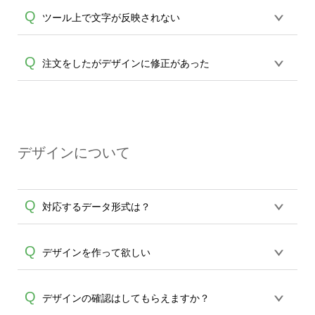
ますと、編集パレットが表示されます。
ツールよりテキストから文字を入力、追
Q
ツール上で文字が反映されない
パレット内にございます"スタイル"を選択
加します。フォント・配置ツールがござ
A
頂きますと、文字の変形タイプが表示さ
A
いますので配置より"縦書"アイコンをクリ
れますので、お好きなタイプをお選びく
フォントによって、表示可能な文字と不
Q
注文をしたがデザインに修正があった
ック(タップ)してください。縦書きに変換
ださい。文字が変形されます。また元に
可な文字がございます。反映されない場
されます。
A
戻す際には変形タイプより"NORMAL"を
合は恐れ入りますが別のフォントをご選
クリック(タップ)ください。
誠に恐れ入りますがご注文後のデザイン
択ください。
は修正が出来ません。まだ生産開始のご
連絡前の場合は一度キャンセル頂き、再
A
デザインについて
ご注文をお願い致します。受注生産のた
め、生産開始後のご変更は一切承りかね
ますこと、どうかご了承ください。
Q
対応するデータ形式は？
デザインツールで対応している画像アッ
Q
デザインを作って欲しい
プロードできるデータ形式は、JPG / PNG
/ AI / PSD / PDF 形式になります。データ
うまくデザインができない。印刷するデ
Q
デザインの確認はしてもらえますか？
の最大サイズは、20MBです。デジカメや
ザインを作って欲しい。などの場合は、