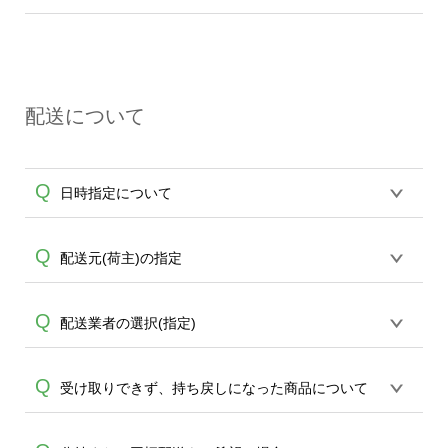
して納期通り発送させていただくように
A
出荷後、翌々日以降のお届けとなりま
限られます為、先ずは
エコバッグコンシ
コバッグに限ります。)
努めて参りますが、輸送トラブル、メー
す。
ェル
までお問合せください。(商品は原則
原則4営業日で発送させていただいており
A
カー起因、在庫状況、生産状況、その他
エコバッグに限ります。)
ますが、下記の場合は遅延が発生する場
理由により発送状況が変動し状況によっ
合もございます為、納期は余裕をもって
て遅延が発生する場合がございます。納
配送について
ご注文頂けますことをお勧め致します。
期は確約するものではございませんの
また、ご案内納期は確約をするものでは
で、可能な限り余裕を持ってご注文頂け
ございませんこと、どうかご了承くださ
ますことをお勧め致します。また、オン
Q
日時指定について
い。 ・天災による輸送遅延 ・運送会社の
デマンドサービスより20枚以上のご注文
トラブルによる輸送遅延 ・メーカー起因
の場合は、6営業日~を目安にご注文いた
の遅延 ・良品をお届けするために実施し
だきますようお願い申し上げます。他、
恐れ入りますが、日時指定は承っており
Q
配送元(荷主)の指定
A
た工程による遅延 ・20枚以上のオンデマ
大口ロット(30枚以上)ではサポートが担当
ません。発送後18時以降に配送業者・伝
ンドサービスよりご注文の場合(こちらは6
する
エコバッグコンシェル
や
タンブラー
A
票番号をメールでお知らせいたしますの
営業日~を目安にして頂けます様、お願い
コンシェル
をご利用頂けます。
お申込み時にお届け先・お支払方法の選
Q
配送業者の選択(指定)
で、直接配送業者にご連絡いただき調整
致します) なお、上記に伴う補償等は一切
択画面より配送元の設定が可能です。納
をお願い致します。
A
行えませんこと、ご理解頂けます様お願
品書の有無もご選択を頂けますのでご希
基本ヤマト運輸または佐川急便より配送
Q
い申し上げます。また30枚以上のご注文
受け取りできず、持ち戻しになった商品について
望内容を設定ください。
致します、配送先の指定は出来かねます
ではサポートが担当する
エコバッグコン
A
為、どうかご了承ください。配送業者の
シェル
や
タンブラーコンシェル
をご利用