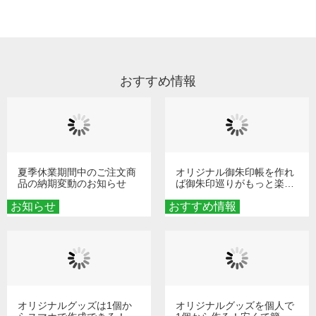
い。
リント割れがないよう、裏返してお洗濯
スでご登録されている場合は、サポート
などもいたしかねますこと、どうかご了
いただくか、洗濯ネットに入れていただ
A
にて退会を承ります。恐れ入りますが、
承ください。
A
き、お洗濯をお願い致します。漂白剤・
ホームページのお問い合わせフォームよ
乾燥機・プリント部へのアイロンのご使
り、ご登録のメールアドレス、ご登録の
用はお控え頂けます様、推奨しておりま
おすすめ情報
電話番号など、分かる範囲でご連絡くだ
す。
さいませ。 お調べし、退会処理を行いま
す。
夏季休業期間中のご注文商
オリジナル御朱印帳を作れ
品の納期変動のお知らせ
ば御朱印巡りがもっと楽し
くなる！1冊からオーダー
お知らせ
おすすめ情報
メイドする魅力と選び方
オリジナルグッズは1個か
オリジナルグッズを個人で