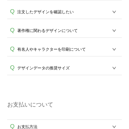
スマホで撮影した写真などもアップロー
A
製作数量が30個以上であれば、サポート
ド可能です。使用できない画像はエラー
オンデマンドサービスでは解像度(画質)や
Q
注文したデザインを確認したい
担当が、デザイン作成のお手伝いをする
になります。（※ Illustratorからの直接入
A
画像サイズなど含め、お客様からご注文
ことが可能です。
エコバッグコンシェル
稿には対応していません。AIで保存し、デ
頂いたデータをそのまま使用しプリント
や
タンブラーコンシェル
サービスをご利
ザインツールからアップロードして下さ
ログイン後、マイページの購入履歴 → 対
Q
著作権に関わるデザインについて
を行うサービスでございます。ご入稿デ
A
用ください。(※ 30個以下の場合は、デザ
い）
象注文の詳細からご確認いただけます。
A
ザインについては事前連絡や確認は行っ
インツールをご利用ください)
ておりませんのでお客様ご自身でご確認
オンデマンドサービスは入稿頂いたデザ
Q
有名人やキャラクターを印刷について
の上、ご注文をお願い申し上げます。※
インをそのままプリントするサービスで
特に背景が不要な場合は、背景透過をし
す。 「デザインのプリントを承ること」
ていただくようご注意くださいませ。
著作権や肖像権に抵触の恐れのあるデザ
Q
デザインデータの推奨サイズ
は可能ですが、 お客さまよりご注文頂い
インは予めお客様のご判断でお願い致し
たデザインについての著作権・肖像権問
A
A
ます。万が一トラブル等が起きた場合、
題に関しては 責任は一切負いかねます。
Tシャツの場合、推奨画像サイズは
弊社での責任は一切負いかねますので、
また、倫理的に問題があると判断致しま
3600×4890pixel以上、解像度は300dpi以
ご理解ください。
した場合、 印刷をお断りさせていただく
上です。 より小さい画像でもご入稿は可
A
場合がございます。 何卒ご了承ください
お支払いについて
能ですが、ものによってはプリントが粗
ませ。
くなってしまう可能性がございます、予
めご了承ください。
Q
お支払方法