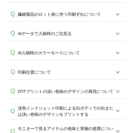
ツ以外は、青線で囲まれた印刷範囲内の
担当がご案内いたします。
A
みのプリントとなります。全面インクジ
ポロシャツはメッシュ状の生地を、ドラ
Q
繊維製品のロット差に伴う印刷ずれについて
ェットプリントTシャツのみ枠外ご案内が
イ系はハニカム構造などのメッシュ状の
可能です。
生地を使用している特性上、プリントは
布製品について、左右で微妙に長さが違
Q
AIデータで入稿時のご注意点
シャツの地色に若干影響を受けます。こ
A
う場合がございます。※メーカーの製品
れはシャツ生地の特徴となりますので、
品質基準上完全に左右上下が一致する事
ご理解いただいた上、デザインをお願い
デザインデータをCMYKで制作をし、弊社
Q
AI入稿時のカラーモードについて
を保証しておりません。 ※オンデマンド
します。色の発色を重視される場合は綿
のツールでアップロードいただく場合、
サービスでは、タグではなくTシャツ身幅
比率が高い素材を推奨致します。
データはPNG形式へと変換されます。
A
の真ん中を中心として捉えプリントを行
デザインデータをCMYKで作成の場合、
Q
印刷位置について
PNGのカラーモードはRGBのみとなる
っております。万が一、左右上下で2cm以
RGBと比較すると実際のプリント色差は
為、印刷段階で改めCMYK値へと機械が変
上ズレている場合はご相談ください。左
軽減されますが、 CMYKのいずれかの色
A
換し、プリントを行います。 上記の理由
右上下2cm以内の誤差はアイテムの寸法に
印刷位置は、各アイテム・サイズごとに
Q
DTFプリントの淡い色味のデザインの再現について
が0%の場合は、RGBへの変換時に多少の
により、 1)スミ黒(K100) 黄(Y100)等の完
A
準じる為ご返金、再生産対象外となりま
異なります。同一デザインの場合、印刷
色褪せが生じて参ります。CYMKまたは
全再現 2)黒とダークグレー等、濃色をは
すこと、どうかご了承ください。
画像はボディのサイズにより縮小拡大が
RGBいずれの作成の場合も、仕上がり時
淡色インクジェット印刷による白ボディでの白また
っきりと区別して印刷することは出来か
白に近い淡い色味（ライトグレー、パス
Q
なされますので。ご留意くださいませ。
の色の再現差は保証致しかねますことご
は淡い色味のデザインをプリントする
ねてしまうこと、どうかご留意くださ
テルカラー等）をデザインされた場合、
また、プレビュー画像はデザインを簡単
了承ください。
い。
色がデザインツール上（PC,スマホモニタ
に決めて頂くためのものでございます。
モニターで見るアイテムの色味と実物の差異につい
インクジェットプリントは白やナチュラ
Q
ー）より薄く再現される傾向にありま
印刷位置について、配置がプレビュー画