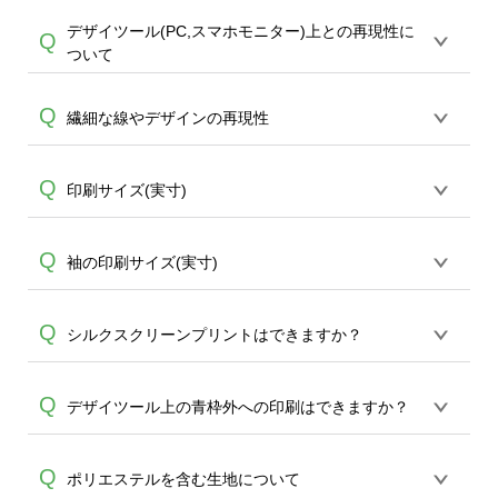
態で出荷を行っております。処理剤自体
デザイツール(PC,スマホモニター)上との再現性に
プリントは基本CMYK（シアン・マゼン
Q
A
は人体に無害な性質で、水洗いで落とす
ついて
ダ・イエロー・ブラック）インクでの掛
ことが可能です。お手数ですが、お客様
け合わせとなるため、金銀ラメや蛍光な
ご自身にて着用前に落としていただけま
オンデマンドサービスではご入稿頂いた
Q
どの特殊カラーの再現ができません。デ
繊細な線やデザインの再現性
A
すようお願いいたします。※1 通常注文・
デザインを再現致しますが、PCやスマー
ザインに特殊カラーが入っていた場合に
直送機能でのご注文に関わらず、前処理
トフォンのモニターで見て頂いている状
はCMYKの掛け合わせで変換され、近しい
剤が残った状態でお届けとなる場合がご
実寸1mm以下、1ポイント以下の線は再現
Q
印刷サイズ(実寸)
態と、実際にプリントしたデザインでは
色味で印刷されます。 例：金→黄土色っ
ざいます。※2 濃色は淡色に比べ処理剤が
が難しく、お勧めしておりません。また
再現方式が異なりますため、100％同じお
ぽい、銀→灰色っぽい など
目立ちやすく、1回の水洗いでは落ちない
アイテムの素材によっては小さい文字等
色味での再現はできかねて参ります。 ま
A
S~LのTシャツ前面・背面のデザイツール
Q
A
袖の印刷サイズ(実寸)
場合があります、徐々に軽減されますの
はぼやけ、読みずらい再現になる可能性
た、アイテムの素材やデザインの画像解
上の青枠の大きさは約290×400mmとなり
でどうかご安心ください。
がございます。細かいデザインを予定さ
像度等も仕上がりに影響致します、プリ
ます。キッズ・レディースサイズ、また
れている場合にはお気をつけください。
A
ントはCMYK（シアン・マゼンダ・イエロ
およそ10cm角（幅89mm、高さ100mm）
Q
シルクスクリーンプリントはできますか？
他商品ではそれぞれ実寸が異なりますの
A
ー・ブラック）インクによるかけ合わせ
となります。
で直接お問合せください。※商品の素材
の再現となりますこと、予めご了承くだ
上10mm程度前後する場合がございます。
同デザインで30枚以上のご注文から
エコ
Q
さいませ。
デザイツール上の青枠外への印刷はできますか？
バッグコンシェル
、
タンブラーコンシェ
A
ル
にて承っております。 ご希望の場合は
全面インクジェットプリントできるTシャ
Q
ポリエステルを含む生地について
こちらよりお問合せください。サポート