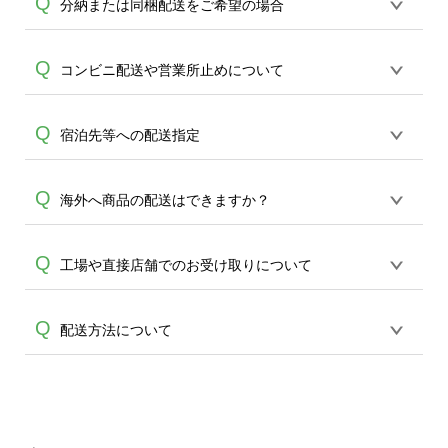
商品配達時に、長期ご不在及び他等の理
Q
分納または同梱配送をご希望の場合
状況によっては他業者を使用する場合が
頂けます。短納期や直接納期のご相談も
由で持ち戻しになった商品につきまして
ございます、合わせてご了承ください。
承れますので、お問合せください。
は、配送業者にて一定の保管期間(配達日
ご注文1件につき、ご指定いただける配送
Q
コンビニ配送や営業所止めについて
より１週間程度)で保管をし、保管期限を
先は1件となります。分納をご希望の場合
過ぎた商品につきましては弊社に持ち戻
には配送先ごとに分けてご注文頂きます
しとなります。弊社に持ち戻しとなった
コンビニでのお受け取りはできかねてお
Q
宿泊先等への配送指定
A
ようお願い致します。また反対に同梱が
A
商品につきましては、可能な場合は再度
ります。また、営業所止めは紛失や営業
ご希望の場合も誠に恐れ入りますが、ご
お客様にご連絡をさせて頂き保管及び再
A
所からの返送率が高いため不可とさせて
注文ごとの生産・出荷となりますこと、
配達の手配を実施する事も可能ですが、
配送先としてご指定いただくことは可能
Q
海外へ商品の配送はできますか？
頂いております。どうかご了承くださ
ご了承ください。
再配達に関しましては、別途送料を頂戴
A
ですが、事前に配送先の方へ確認了承の
い。
しております。誠に恐れ入りますが、何
上で、ご指定をお願い申し上げます。
発送は国内のみで、海外への発送は行っ
Q
卒ご理解を賜りますようお願い申し上げ
工場や直接店舗でのお受け取りについて
A
ておりません。ご了承ください。
ます。
誠に恐れ入りますが、直接工場でのお引
Q
配送方法について
きお渡しは行っておりません。 また、ネ
A
ットショップのみでの販売となり、実店
商品はご注文アイテムのサイズよって宅
舗はございませんのでどうかご了承くだ
急便(対面配送)や、その他ポスト投函にて
さい。
お届けをしております。万が一商品の配