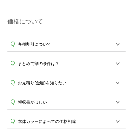
決済時のお客様情報に加え、ワンタイム
る場合がございます。弊社ではキャンセ
A
パスワードや専用パスワードを入力して
ルを承った際に手続きを行っております
本人確認を行う本人認証サービス（3Dセ
ので、詳しくはクレジットカード会社に
価格について
キュア2.0）です。認証方法はクレジット
ご確認くださいますようお願い致しま
カード会社によって異なります。各クレ
す。
A
ジットカード会社による設定が必要とな
Q
各種割引について
りますので、2段階認証が通らない、決済
ができないなど、エラー表示が出てしま
う場合は、ご使用のクレジットカード会
【まとめて割】5枚以上でご注文枚数に応
Q
まとめて割の条件は？
社へお問合せください。
じてカート内で自動的に割引(最大50%)が
適用されます。 【付与ポイント】購入金
5枚以上から適用され、商品は商品・カラ
Q
お見積り(金額)を知りたい
額の1％が1ポイントとして付与され、次
ー・サイズ・デザイン、どの組み合わせ
回ご注文時に1ポイント＝1円としてお使
A
であっても適用されます。 まとめて割は
いいただけます。ポイントは発送完了の
お見積りシュミレーションから算出が可
Q
領収書がほしい
ショッピングカートでの合計枚数・点数
翌日に付与され、次回ご注文時からご利
能です。 もしくは、デザインツールでお
で適用されます。
A
用頂けます。ポイントの有効期限は一年
A
好きなデザインを作成後、 カートに入れ
間です。【会員ランク】過去10カ月のご
「発送元情報」が空欄の場合、商品と一
Q
本体カラーによっての価格相違
ていただくと詳細価格を確認いただけま
注文回数により会員ランク割引(最大5%)
緒に同梱されています。※入力されてい
す。ご活用ください。