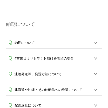
いいたします。
いております。「まとめて割」「ポイン
A
オンデマンドサービス（無人対応）とカ
ト」「ランク割引」などによるお値引き
プセルボックス（有人対応）は窓口が異
で4,000円未満になる場合は送料がかかり
なる為、
ますので、ご注意ください。
納期について
例えば試作品はオンデマンドサービス、
その後の量産発注は有人サービスと、使
い分けてしまうとバッグの仕上がりに差
Q
A
納期について
が出てしまう為、いずれかのサービスで
のご利用をお勧め致します。
※有人対応サービスのお問い合わせ窓
【平日14時までのご注文（決済）完了で
Q
4営業日よりも早くお届けを希望の場合
口：
https://ecobag.cbox.nu/cotton/contact/
（土日祝日を省き）平日4営業日に発送(出
有人対応サービスの場合は、最小ロッ
荷)致します。14時を過ぎた場合は翌平日
ト30枚以上のご制作となります。予めご
完全受注制のため最短期間で4日頂いてお
Q
速達発送等、発送方法について
1営業日とし、4営業日に発送(出荷)致しま
了承ください。
ります。30枚以上のご制作であれば当日
す。】【短納期アイテム：平日11時まで
15:00までの受付(データご入稿)より最短1
のご注文（決済）完了で平日2営業日に発
配送は速達等の方法指定は出来かねて参
Q
北海道や沖縄・その他離島への発送について
営業日で発送ができる、ロケット発送を
送(出荷)致します。】【即日アイテム：平
A
ります。短納期をご希望の場合は30枚以
ご利用頂けます。ご案内できる商品が限
日9時までのご注文（決済）完了で平日1
上のご制作でロケット発送サービスをご
られます為、先ずは
エコバッグコンシェ
営業日に発送(出荷)致します。】を原則と
北海道や九州沖縄・その他離島は4営業日
Q
配送遅延について
A
用意しております。ご案内できる商品が
ル
までお問合せください。(商品は原則エ