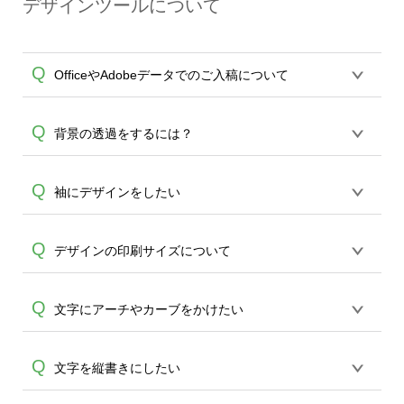
デザインツールについて
（赤線）いっぱいまでデザインが引き延
分は特に塗り漏れが起こりえます。)どう
A
ばされていない場合、デザインが切れ印
かご留意ください。 あくまでも通常のデ
刷されずTシャツの白い下地部分が出てし
ザインツールの印刷範囲外にもデザイン
Q
OfficeやAdobeデータでのご入稿について
まう場合がございますのでご注意くださ
がプリントできる商品としてご利用いた
い。
だくことを推奨いたします。
各種形式のデータを直接ご入稿すること
Q
背景の透過をするには？
は出来ません。いずれのデータも該当デ
ザインのみ画像(JPEG,PNG,GIF,PDF)に変
A
2つの方法よりお願い致します。 ①エディ
Q
袖にデザインをしたい
換、またはAdobeデータ(AI,PSD)で保存し
タの背景透過の機能を使い、透過加工②
て頂き、デザインツール上にアップロー
A
お客さまご自身で透過したデータをご用
ドをお願い致します。
袖のデザインプリントも可能です。 可能
Q
デザインの印刷サイズについて
意頂き、デザインツールへアップロード
商品ではデザインツールへ移行後、表・
ください。
裏・左,右袖をお選び頂けますのでご選択
A
オンデマンドサービスでは作成頂いたデ
Q
文字にアーチやカーブをかけたい
後、デザインをお願い致します。なおい
ザインデータを、各アイテムのサイズに
ずれも青枠内がデザイン可能範囲となり
A
合わせてプリントを行います。印刷サイ
ます。
スタイル機能をご利用ください。ツール
Q
文字を縦書きにしたい
ズ単位のご指定はできませんこと、どう
よりテキストから文字を入力、追加頂き
かご了承ください。