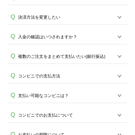
支払方法は・クレジットカード・銀行振
Q
決済方法を変更したい
込・後払い（コンビニ支払/LINE Pay 請求
書支払い/FamiPay請求書支払い/楽天銀行
誠に恐れ入りますが、変更操作は承って
Q
入金の確認はいつされますか？
コンビニ支払サービス） ※後払いは後払
A
おりません。生産開始前であれば、一旦
いドットコムによる与信審査がございま
ご注文をキャンセルをしていただき、再
す。与信審査がNGの場合はご注文キャン
お客様ご利用の金融機関から当社指定口
Q
複数のご注文をまとめて支払いたい(銀行振込)
ご注文をお願い致します。またキャンセ
セル扱いとなりますので、メールにてご
座への、銀行間の着金処理がございます
ルをご希望の場合はメール
連絡差し上げます。※
為、入金手続き完了時点で当社では即時
A
(
ondemand@cbox.nu
)またはお電話(0120-
誠に恐れ入りますが、ご入金確認はご注
Q
コンビニでの支払方法
確認ができません。目安として、午前中
554-058)にてお問い合わせください。ご
文番号ごとの金額で照合をしております
にお振込みいただければ、およそ2時間以
A
案件のキャンセルは生産開始前の場合の
A
為、お手数ですが各ご注文ごとにお振込
内に確認が可能です。また、お振込み完
み承れます。生産開始後はキャンセルが
後払いの請求書(払込票)をコンビニ店頭の
Q
支払い可能なコンビニは？
み頂きます様お願い致します。
了のタイミングと、金融機関間の送金・
出来かね、お支払方法のご変更もできな
レジにご提示ください。レジにて、請求
着金処理のタイミングにより翌営業日と
くなる為、どうかご了承くださいませ。
書に記載のバーコードを読み込み、お支
A
なる場合がございますので、お振込みは
セブン-イレブン・ローソン・ファミリー
Q
コンビニでのお支払について
払となります。バーコード部分が破損し
余裕を持ってご対応ください。
マート・ミニストップ・デイリーヤマザ
ていなければ問題なくお支払いいただけ
A
キ・ポプラ・生活彩家・くらしハウス・
ます。
コンビニでのお支払いをご希望された場
Q
お支払いの期限について