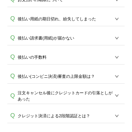
スリーエイト・その他MMK設置店 でお支
合のコンビニ決済は、株式会社キャッチ
払が頂けます。
A
ボールが提供する「後払い」サービスを
銀行振込ではご注文後7日以内のご対応を
Q
後払い用紙の期日切れ、紛失してしまった
ご利用頂きます。
基本お願い致します。7日を過ぎますと数
日でキャンセル扱いとさせて頂きます。
後払いドットコムに直接再送依頼をお願
Q
後払い請求書(用紙)が届かない
コンビニ決済(コンビニ後払い)では商品発
A
いします。※期限切れの場合は、お手元
送と同時にご請求書をお送りします。請
A
の請求ハガキに連絡先が記載されていま
求書発行から14日後までにコンビニにて
後払いをご選択いただいた場合、商品到
Q
後払いの手数料
す。※後払いドットコムの問い合わせ先
お支払いください。請求書レジに出して
着後1週間～10日前後で後払いドットコム
電話番号（03-4326-3600）
お支払いするタイプです。
より、請求ハガキが郵送されます。（便
後払いの場合、400円（税抜）の手数料ご
Q
後払い(コンビニ決済)審査の上限金額は？
宜上、領収書は到着商品と同梱させてい
A
負担をお願い申し上げます。
A
ただいております。）商品到着後、10日
以上経過した場合は恐れ入りますが直接
注文キャンセル後にクレジットカードの引落としが
一般的には税込54,000円までが上限で
Q
後払いドットコムへ再送依頼をお願い致
あった
す。これ以上の場合も審査はかけられま
します。※後払いドットコムの問い合わ
すが、審査でNGとなる可能性が高いた
A
せ先電話番号 （03-4326-3600）
クレジットカードの締め日により、キャ
Q
め、お急ぎの場合は後払い・コンビニ決
クレジット決済による2段階認証とは？
ンセル分につきましては一旦引き落とし
済以外での決済方法よりお願い致しま
になり、翌月マイナス請求（相殺）とな
す。