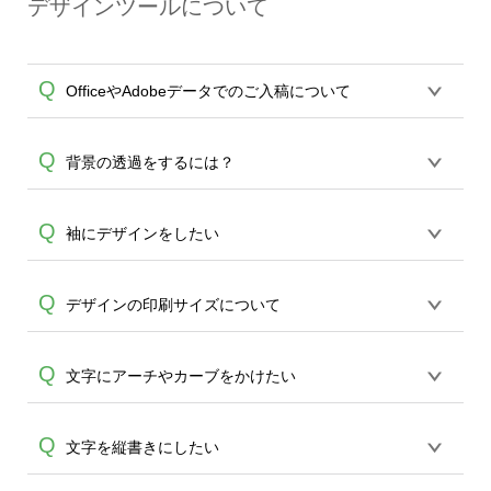
デザインツールについて
（赤線）いっぱいまでデザインが引き延
分は特に塗り漏れが起こりえます。)どう
A
ばされていない場合、デザインが切れ印
かご留意ください。 あくまでも通常のデ
刷されずTシャツの白い下地部分が出てし
ザインツールの印刷範囲外にもデザイン
Q
OfficeやAdobeデータでのご入稿について
まう場合がございますのでご注意くださ
がプリントできる商品としてご利用いた
い。
だくことを推奨いたします。
各種形式のデータを直接ご入稿すること
Q
背景の透過をするには？
は出来ません。いずれのデータも該当デ
ザインのみ画像(JPEG,PNG,GIF,PDF)に変
A
2つの方法よりお願い致します。 ①エディ
Q
袖にデザインをしたい
換、またはAdobeデータ(AI,PSD)で保存し
タの背景透過の機能を使い、透過加工②
て頂き、デザインツール上にアップロー
A
お客さまご自身で透過したデータをご用
ドをお願い致します。
袖のデザインプリントも可能です。 可能
Q
デザインの印刷サイズについて
意頂き、デザインツールへアップロード
商品ではデザインツールへ移行後、表・
ください。
裏・左,右袖をお選び頂けますのでご選択
A
オンデマンドサービスでは作成頂いたデ
Q
文字にアーチやカーブをかけたい
後、デザインをお願い致します。なおい
ザインデータを、各アイテムのサイズに
ずれも青枠内がデザイン可能範囲となり
A
合わせてプリントを行います。印刷サイ
ます。
スタイル機能をご利用ください。ツール
Q
文字を縦書きにしたい
ズ単位のご指定はできませんこと、どう
よりテキストから文字を入力、追加頂き
かご了承ください。