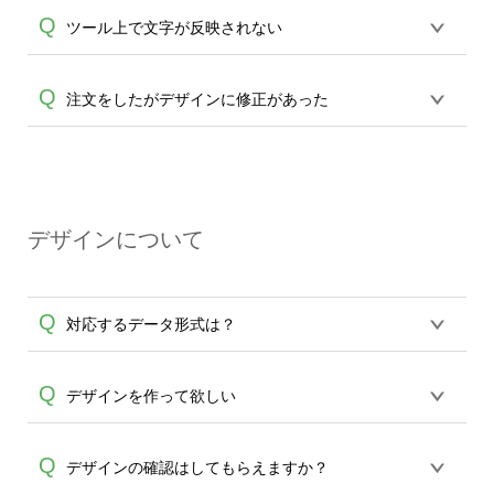
ますと、編集パレットが表示されます。
ツールよりテキストから文字を入力、追
Q
ツール上で文字が反映されない
パレット内にございます"スタイル"を選択
加します。フォント・配置ツールがござ
A
頂きますと、文字の変形タイプが表示さ
A
いますので配置より"縦書"アイコンをクリ
れますので、お好きなタイプをお選びく
フォントによって、表示可能な文字と不
Q
注文をしたがデザインに修正があった
ック(タップ)してください。縦書きに変換
ださい。文字が変形されます。また元に
可な文字がございます。反映されない場
されます。
A
戻す際には変形タイプより"NORMAL"を
合は恐れ入りますが別のフォントをご選
クリック(タップ)ください。
誠に恐れ入りますがご注文後のデザイン
択ください。
は修正が出来ません。まだ生産開始のご
連絡前の場合は一度キャンセル頂き、再
A
デザインについて
ご注文をお願い致します。受注生産のた
め、生産開始後のご変更は一切承りかね
ますこと、どうかご了承ください。
Q
対応するデータ形式は？
デザインツールで対応している画像アッ
Q
デザインを作って欲しい
プロードできるデータ形式は、JPG / PNG
/ AI / PSD / PDF 形式になります。データ
うまくデザインができない。印刷するデ
Q
デザインの確認はしてもらえますか？
の最大サイズは、20MBです。デジカメや
ザインを作って欲しい。などの場合は、