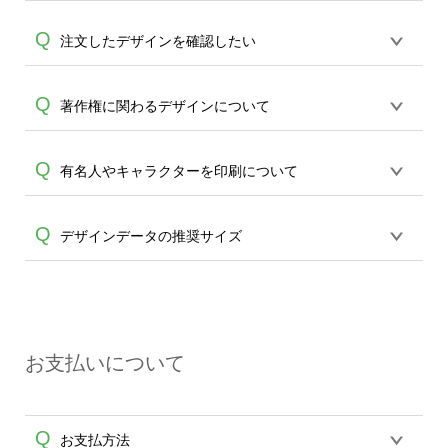
スマホで撮影した写真などもアップロー
A
製作数量が30個以上であれば、サポート
ド可能です。使用できない画像はエラー
オンデマンドサービスでは解像度(画質)や
Q
注文したデザインを確認したい
担当が、デザイン作成のお手伝いをする
になります。（※ Illustratorからの直接入
A
画像サイズなど含め、お客様からご注文
ことが可能です。
エコバッグコンシェル
稿には対応していません。AIで保存し、デ
頂いたデータをそのまま使用しプリント
や
タンブラーコンシェル
サービスをご利
ザインツールからアップロードして下さ
ログイン後、マイページの購入履歴 → 対
Q
著作権に関わるデザインについて
を行うサービスでございます。ご入稿デ
A
用ください。(※ 30個以下の場合は、デザ
い）
象注文の詳細からご確認いただけます。
A
ザインについては事前連絡や確認は行っ
インツールをご利用ください)
ておりませんのでお客様ご自身でご確認
オンデマンドサービスは入稿頂いたデザ
Q
有名人やキャラクターを印刷について
の上、ご注文をお願い申し上げます。※
インをそのままプリントするサービスで
特に背景が不要な場合は、背景透過をし
す。 「デザインのプリントを承ること」
ていただくようご注意くださいませ。
著作権や肖像権に抵触の恐れのあるデザ
Q
デザインデータの推奨サイズ
は可能ですが、 お客さまよりご注文頂い
インは予めお客様のご判断でお願い致し
たデザインについての著作権・肖像権問
A
A
ます。万が一トラブル等が起きた場合、
題に関しては 責任は一切負いかねます。
Tシャツの場合、推奨画像サイズは
弊社での責任は一切負いかねますので、
また、倫理的に問題があると判断致しま
3600×4890pixel以上、解像度は300dpi以
ご理解ください。
した場合、 印刷をお断りさせていただく
上です。 より小さい画像でもご入稿は可
A
場合がございます。 何卒ご了承ください
お支払いについて
能ですが、ものによってはプリントが粗
ませ。
くなってしまう可能性がございます、予
めご了承ください。
Q
お支払方法