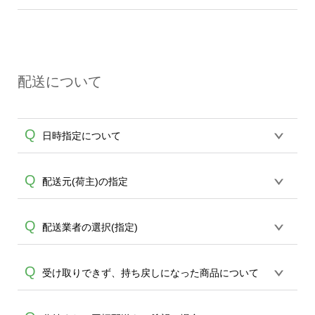
して納期通り発送させていただくように
A
出荷後、翌々日以降のお届けとなりま
限られます為、先ずは
エコバッグコンシ
コバッグに限ります。)
努めて参りますが、輸送トラブル、メー
す。
ェル
までお問合せください。(商品は原則
原則4営業日で発送させていただいており
A
カー起因、在庫状況、生産状況、その他
エコバッグに限ります。)
ますが、下記の場合は遅延が発生する場
理由により発送状況が変動し状況によっ
合もございます為、納期は余裕をもって
て遅延が発生する場合がございます。納
配送について
ご注文頂けますことをお勧め致します。
期は確約するものではございませんの
また、ご案内納期は確約をするものでは
で、可能な限り余裕を持ってご注文頂け
ございませんこと、どうかご了承くださ
ますことをお勧め致します。また、オン
Q
日時指定について
い。 ・天災による輸送遅延 ・運送会社の
デマンドサービスより20枚以上のご注文
トラブルによる輸送遅延 ・メーカー起因
の場合は、6営業日~を目安にご注文いた
の遅延 ・良品をお届けするために実施し
だきますようお願い申し上げます。他、
恐れ入りますが、日時指定は承っており
Q
配送元(荷主)の指定
A
た工程による遅延 ・20枚以上のオンデマ
大口ロット(30枚以上)ではサポートが担当
ません。発送後18時以降に配送業者・伝
ンドサービスよりご注文の場合(こちらは6
する
エコバッグコンシェル
や
タンブラー
A
票番号をメールでお知らせいたしますの
営業日~を目安にして頂けます様、お願い
コンシェル
をご利用頂けます。
お申込み時にお届け先・お支払方法の選
Q
配送業者の選択(指定)
で、直接配送業者にご連絡いただき調整
致します) なお、上記に伴う補償等は一切
択画面より配送元の設定が可能です。納
をお願い致します。
A
行えませんこと、ご理解頂けます様お願
品書の有無もご選択を頂けますのでご希
基本ヤマト運輸または佐川急便より配送
Q
い申し上げます。また30枚以上のご注文
受け取りできず、持ち戻しになった商品について
望内容を設定ください。
致します、配送先の指定は出来かねます
ではサポートが担当する
エコバッグコン
A
為、どうかご了承ください。配送業者の
シェル
や
タンブラーコンシェル
をご利用