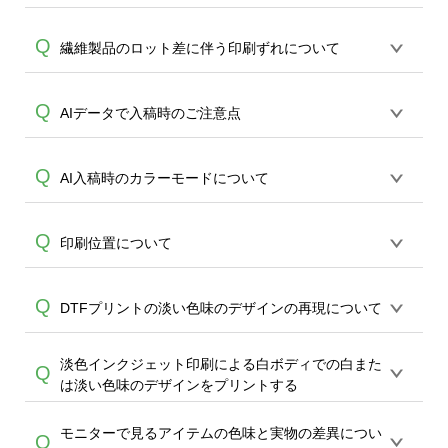
ツ以外は、青線で囲まれた印刷範囲内の
担当がご案内いたします。
A
みのプリントとなります。全面インクジ
ポロシャツはメッシュ状の生地を、ドラ
Q
繊維製品のロット差に伴う印刷ずれについて
ェットプリントTシャツのみ枠外ご案内が
イ系はハニカム構造などのメッシュ状の
可能です。
生地を使用している特性上、プリントは
布製品について、左右で微妙に長さが違
Q
AIデータで入稿時のご注意点
シャツの地色に若干影響を受けます。こ
A
う場合がございます。※メーカーの製品
れはシャツ生地の特徴となりますので、
品質基準上完全に左右上下が一致する事
ご理解いただいた上、デザインをお願い
デザインデータをCMYKで制作をし、弊社
Q
AI入稿時のカラーモードについて
を保証しておりません。 ※オンデマンド
します。色の発色を重視される場合は綿
のツールでアップロードいただく場合、
サービスでは、タグではなくTシャツ身幅
比率が高い素材を推奨致します。
データはPNG形式へと変換されます。
A
の真ん中を中心として捉えプリントを行
デザインデータをCMYKで作成の場合、
Q
印刷位置について
PNGのカラーモードはRGBのみとなる
っております。万が一、左右上下で2cm以
RGBと比較すると実際のプリント色差は
為、印刷段階で改めCMYK値へと機械が変
上ズレている場合はご相談ください。左
軽減されますが、 CMYKのいずれかの色
A
換し、プリントを行います。 上記の理由
右上下2cm以内の誤差はアイテムの寸法に
印刷位置は、各アイテム・サイズごとに
Q
DTFプリントの淡い色味のデザインの再現について
が0%の場合は、RGBへの変換時に多少の
により、 1)スミ黒(K100) 黄(Y100)等の完
A
準じる為ご返金、再生産対象外となりま
異なります。同一デザインの場合、印刷
色褪せが生じて参ります。CYMKまたは
全再現 2)黒とダークグレー等、濃色をは
すこと、どうかご了承ください。
画像はボディのサイズにより縮小拡大が
RGBいずれの作成の場合も、仕上がり時
淡色インクジェット印刷による白ボディでの白また
っきりと区別して印刷することは出来か
白に近い淡い色味（ライトグレー、パス
Q
なされますので。ご留意くださいませ。
の色の再現差は保証致しかねますことご
は淡い色味のデザインをプリントする
ねてしまうこと、どうかご留意くださ
テルカラー等）をデザインされた場合、
また、プレビュー画像はデザインを簡単
了承ください。
い。
色がデザインツール上（PC,スマホモニタ
に決めて頂くためのものでございます。
モニターで見るアイテムの色味と実物の差異につい
インクジェットプリントは白やナチュラ
Q
ー）より薄く再現される傾向にありま
印刷位置について、配置がプレビュー画