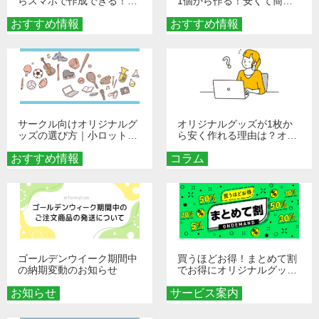
らスマホで作成できる！旅
1個から作る！安くて簡単
行や遠征がもっと楽しくな
なオンデマンド制作の秘訣
おすすめ情報
る巾着＆ポーチ活用術
おすすめ情報
サークル向けオリジナルグ
オリジナルグッズが1枚か
ッズの選び方｜小ロット・
ら安く作れる理由は？オン
低予算で団結力を高める秘
デマンド印刷の仕組みとメ
おすすめ情報
訣
コラム
リットを解説
ゴールデンウイーク期間中
買うほどお得！まとめて割
の納期変動のお知らせ
でお得にオリジナルグッズ
を手に入れよう！
お知らせ
サービス案内