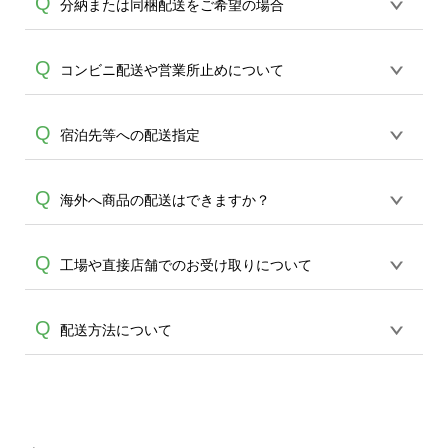
商品配達時に、長期ご不在及び他等の理
Q
分納または同梱配送をご希望の場合
状況によっては他業者を使用する場合が
頂けます。短納期や直接納期のご相談も
由で持ち戻しになった商品につきまして
ございます、合わせてご了承ください。
承れますので、お問合せください。
は、配送業者にて一定の保管期間(配達日
ご注文1件につき、ご指定いただける配送
Q
コンビニ配送や営業所止めについて
より１週間程度)で保管をし、保管期限を
先は1件となります。分納をご希望の場合
過ぎた商品につきましては弊社に持ち戻
には配送先ごとに分けてご注文頂きます
しとなります。弊社に持ち戻しとなった
コンビニでのお受け取りはできかねてお
Q
宿泊先等への配送指定
A
ようお願い致します。また反対に同梱が
A
商品につきましては、可能な場合は再度
ります。また、営業所止めは紛失や営業
ご希望の場合も誠に恐れ入りますが、ご
お客様にご連絡をさせて頂き保管及び再
A
所からの返送率が高いため不可とさせて
注文ごとの生産・出荷となりますこと、
配達の手配を実施する事も可能ですが、
配送先としてご指定いただくことは可能
Q
海外へ商品の配送はできますか？
頂いております。どうかご了承くださ
ご了承ください。
再配達に関しましては、別途送料を頂戴
A
ですが、事前に配送先の方へ確認了承の
い。
しております。誠に恐れ入りますが、何
上で、ご指定をお願い申し上げます。
発送は国内のみで、海外への発送は行っ
Q
卒ご理解を賜りますようお願い申し上げ
工場や直接店舗でのお受け取りについて
A
ておりません。ご了承ください。
ます。
誠に恐れ入りますが、直接工場でのお引
Q
配送方法について
きお渡しは行っておりません。 また、ネ
A
ットショップのみでの販売となり、実店
商品はご注文アイテムのサイズよって宅
舗はございませんのでどうかご了承くだ
急便(対面配送)や、その他ポスト投函にて
さい。
お届けをしております。万が一商品の配