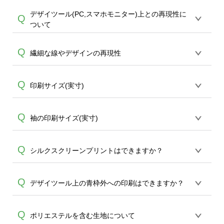
態で出荷を行っております。処理剤自体
デザイツール(PC,スマホモニター)上との再現性に
プリントは基本CMYK（シアン・マゼン
Q
A
は人体に無害な性質で、水洗いで落とす
ついて
ダ・イエロー・ブラック）インクでの掛
ことが可能です。お手数ですが、お客様
け合わせとなるため、金銀ラメや蛍光な
ご自身にて着用前に落としていただけま
オンデマンドサービスではご入稿頂いた
Q
どの特殊カラーの再現ができません。デ
繊細な線やデザインの再現性
A
すようお願いいたします。※1 通常注文・
デザインを再現致しますが、PCやスマー
ザインに特殊カラーが入っていた場合に
直送機能でのご注文に関わらず、前処理
トフォンのモニターで見て頂いている状
はCMYKの掛け合わせで変換され、近しい
剤が残った状態でお届けとなる場合がご
実寸1mm以下、1ポイント以下の線は再現
Q
印刷サイズ(実寸)
態と、実際にプリントしたデザインでは
色味で印刷されます。 例：金→黄土色っ
ざいます。※2 濃色は淡色に比べ処理剤が
が難しく、お勧めしておりません。また
再現方式が異なりますため、100％同じお
ぽい、銀→灰色っぽい など
目立ちやすく、1回の水洗いでは落ちない
アイテムの素材によっては小さい文字等
色味での再現はできかねて参ります。 ま
A
S~LのTシャツ前面・背面のデザイツール
Q
A
袖の印刷サイズ(実寸)
場合があります、徐々に軽減されますの
はぼやけ、読みずらい再現になる可能性
た、アイテムの素材やデザインの画像解
上の青枠の大きさは約290×400mmとなり
でどうかご安心ください。
がございます。細かいデザインを予定さ
像度等も仕上がりに影響致します、プリ
ます。キッズ・レディースサイズ、また
れている場合にはお気をつけください。
A
ントはCMYK（シアン・マゼンダ・イエロ
およそ10cm角（幅89mm、高さ100mm）
Q
シルクスクリーンプリントはできますか？
他商品ではそれぞれ実寸が異なりますの
A
ー・ブラック）インクによるかけ合わせ
となります。
で直接お問合せください。※商品の素材
の再現となりますこと、予めご了承くだ
上10mm程度前後する場合がございます。
同デザインで30枚以上のご注文から
エコ
Q
さいませ。
デザイツール上の青枠外への印刷はできますか？
バッグコンシェル
、
タンブラーコンシェ
A
ル
にて承っております。 ご希望の場合は
全面インクジェットプリントできるTシャ
Q
ポリエステルを含む生地について
こちらよりお問合せください。サポート