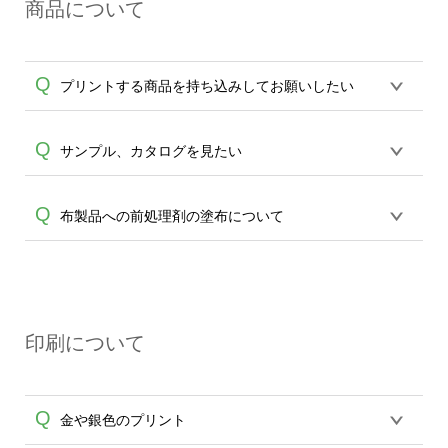
A
商品について
送遅延、未着に関しましては、出荷の際
通知致します送状番号より直接配送業者
へお問合せをお願い致します。
Q
プリントする商品を持ち込みしてお願いしたい
誠に恐れ入りますが、お持込の商品に対
Q
サンプル、カタログを見たい
しての印刷品質の保証ができかねます。
30個以上で、予備の提供やテストプリン
誠に恐れ入りますが、サンプル送付は対
Q
布製品への前処理剤の塗布について
A
ト費用など、ご了承頂ける場合のみ、ご
応しておりません。カタログもございま
相談を承ります。
エコバッグコンシェル
せんので、アイテム一覧よりご確認をお
や
タンブラーコンシェル
サービスをご利
【濃色インクジェット印刷による仕上が
願いします。※30個以上ご製作の場合
用ください。
A
りの注意点（前処理剤）】カラー生地（T
は、
エコバッグコンシェル
、
タンブラー
シャツのホワイト、トートバッグのナチ
コンシェル
サービスをご利用頂けます。
印刷について
ュラル、ホワイト以外）のプリントは、
サンプルの貸出しサービスなどもござい
濃色インクジェット印刷といって、プリ
ますので、ご利用ください。
ントを定着させるための処理剤を塗布し
Q
金や銀色のプリント
ており、短納期・低価格で商品をお届け
するため、処理剤は塗布されたままの状