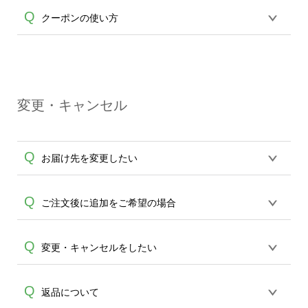
が適用されます。※ログインしてからご
る場合は同梱されません。宛名部分は空
繊維製品(衣類)はホワイトとホワイト以外
Q
注文頂いたものに限ります。(同じメール
クーポンの使い方
欄になっておりますのでお手数ですが、
A
でプリントの工程が異なる為、料金も異
アドレスでご注文頂いても、ログインが
お客様ご自身でご記入ください。※な
なります。何卒ご了承ください。
されていなければ、ランクにカウントが
お、銀行振り込み5万円以上の場合に関し
クーポンコードをお持ちのお客様はショ
されません。
A
ては、領収書は同梱されておりません。
ッピングカートより中段にクーポンコー
お振込確認時にメールにてお送りしてお
ドを入力する項目がございますので、ご
ります「領収書メール」が弊社から発行
変更・キャンセル
入力の程、利用するのボタンを押してく
A
可能な領収書となります。収入印紙を貼
ださい。その後適用額が反映されます。
った書面の発行、郵送での対応はいたし
クーポンは商品に対し適用されるサービ
かねますので、どうかご了承くださいま
Q
お届け先を変更したい
スになります。送料は適用外となります
せ。
ので予めご了承ください。
発送先のご変更は生産開始前に限り承り
Q
ご注文後に追加をご希望の場合
ます。 生産開始後は、発送後メールにて
A
配送業者のお問合せ番号をお知らせ致し
誠に恐れ入りますが、ご注文完了後の追
Q
変更・キャンセルをしたい
ますので、お手数ですが直接配送業者へ
加は承ることができません。お手数です
の依頼・調整をお願い致します。
A
が新規ご注文をお願い致します。また、
当社は完全受注生産にてご注文を承って
Q
返品について
同一デザインでしたらマイデザインより
おります。生産開始の際にはメールにて