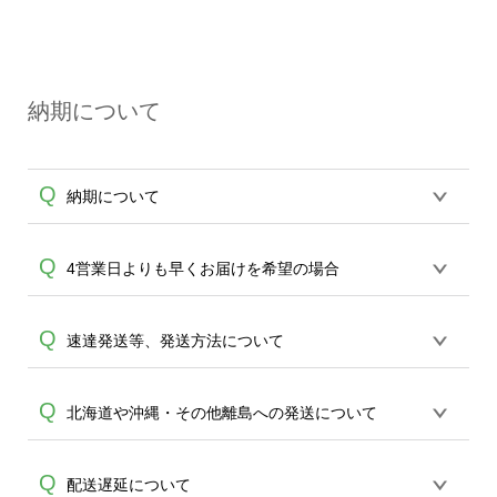
いいたします。
いております。「まとめて割」「ポイン
A
オンデマンドサービス（無人対応）とカ
ト」「ランク割引」などによるお値引き
プセルボックス（有人対応）は窓口が異
で4,000円未満になる場合は送料がかかり
なる為、
ますので、ご注意ください。
納期について
例えば試作品はオンデマンドサービス、
その後の量産発注は有人サービスと、使
い分けてしまうとバッグの仕上がりに差
Q
A
納期について
が出てしまう為、いずれかのサービスで
のご利用をお勧め致します。
※有人対応サービスのお問い合わせ窓
【平日14時までのご注文（決済）完了で
Q
4営業日よりも早くお届けを希望の場合
口：
https://ecobag.cbox.nu/cotton/contact/
（土日祝日を省き）平日4営業日に発送(出
有人対応サービスの場合は、最小ロッ
荷)致します。14時を過ぎた場合は翌平日
ト30枚以上のご制作となります。予めご
完全受注制のため最短期間で4日頂いてお
Q
速達発送等、発送方法について
1営業日とし、4営業日に発送(出荷)致しま
了承ください。
ります。30枚以上のご制作であれば当日
す。】【短納期アイテム：平日11時まで
15:00までの受付(データご入稿)より最短1
のご注文（決済）完了で平日2営業日に発
配送は速達等の方法指定は出来かねて参
Q
北海道や沖縄・その他離島への発送について
営業日で発送ができる、ロケット発送を
送(出荷)致します。】【即日アイテム：平
A
ります。短納期をご希望の場合は30枚以
ご利用頂けます。ご案内できる商品が限
日9時までのご注文（決済）完了で平日1
上のご制作でロケット発送サービスをご
られます為、先ずは
エコバッグコンシェ
営業日に発送(出荷)致します。】を原則と
北海道や九州沖縄・その他離島は4営業日
Q
配送遅延について
A
用意しております。ご案内できる商品が
ル
までお問合せください。(商品は原則エ