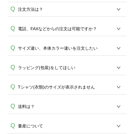
Q
注文方法は？
オンデマンドサービスでは、サイトから
Q
電話、FAXなどからの注文は可能ですか？
の受注生産にて承っております。デザイ
ンツールからデザインの作成から決済ま
オンデマンドサービスでは、サイトから
Q
サイズ違い、本体カラー違いを注文したい
で完了できます。 30枚以上やシルク印刷
のご注文のみ受け付けております。30個
など、大口注文の場合は、サポートが担
A
以上のご製作をお考えの方は、サポート
当する
エコバッグコンシェル
や
タンブラ
同一デザインであれば、カート内でサイ
Q
ラッピング(包装)をしてほしい
A
が担当する
エコバッグコンシェル
や
タン
ーコンシェル
をご利用ください。製作す
ズ違い、本体カラー違いをご注文するこ
ブラーコンシェル
サービスをご利用頂け
A
る数量が多ければ多いほど、オンデマン
とが可能です。5個以上のご注文で、自動
れば、電話やFAX、メールなどでご注文が
ドサービスよりも低価格で製作すること
誠に恐れ入りますが、ラッピングサービ
Q
Tシャツ(衣類)のサイズが表示されません
で割引サービスが適用されます。
可能です。
が可能です。
スは承っておりません。有料のギフトセ
ットの用意がございますので、ご希望の
iOS,Androidともにスマートフォンでご利
Q
送料は？
場合は商品と一緒にご注文下さい。ギフ
A
A
用の場合、商品の欠品時には非表示にな
トセットをご注文いただいた場合、商品
る場合がございます。
と同梱となりますので、ラッピングはお
全国一律290円(税抜)です。また4,000円
Q
量産について
客様ご自身にて行っていただくようお願
(税抜)以上のご注文で送料無料とさせて頂