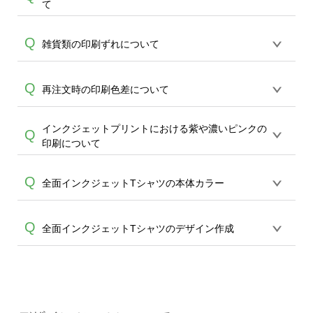
A
て
ルカラーの本体・商品には白色のデザイ
す。淡い色味のデザインでご注文される
像と完全一致はいたしかねる為、どうか
A
ンが再現できません。デザインに入って
場合はご注意いただきますようお願いい
ご了承ください。ただし、配置からおよ
アイテムによってはモニタ―上で再現が
Q
いる場合は透明(商品の地色)で再現されま
雑貨類の印刷ずれについて
たします。なお、DTFプリントの仕様と
そ20mm以上のズレがある場合は、襟元
難しいカラーがございます。本体カラー
す。またこれに準じ、白に近い淡い色味
なる為、上記によるイメージ違いの再生
(リブ下)からデザイン最上部までの距離を
A
は「可能な限り実物に近づけた色味」で
(ライトグレー、黄色等のナチュラルカラ
産はいたしかねますこと、ご了承くださ
お計りいただいたお写真をお送りいただ
各商品プリント方法によって印刷の工程
Q
再注文時の印刷色差について
掲載をさせて頂いておりますこと、どう
ー、パステルカラー等)でデザインされた
いませ。
きますようお願いいたします。
A
上、熱を加えることで実寸のデザインか
かご了承ください。
場合、本体カラーに色が馴染んでしま
ら2~5mm程度プリントのずれが生じる場
い、ほどんど再現がされないという場合
インクジェットプリントにおける紫や濃いピンクの
商品はご注文を頂き、都度複数の印刷機
Q
A
合がございます。こちらは印刷の工程上
がございます。ある程度着色された場合
印刷について
で出力しております為、 同デザインでの
必ず起きえることで、回避ができませ
も、インクジェットプリントは全体的に
A
追加ご注文等は色味及び仕上がりに差が
ん。不良品対象外となりますこと、どう
淡い色味での仕上がりが特徴的な為、淡
インクジェットプリントでは紫や濃いピ
Q
生じることがございます。事前のご了承
全面インクジェットTシャツの本体カラー
かご了承ください。
い色味をデザインされる場合はご注意頂
ンクの表現が難しく、モニターと実際の
頂けます様、お願い申し上げます。
きます様お願い致します。
インクの色味に差が生じて参ります。(赤
本体は白のみとなります。カラーTシャツ
Q
全面インクジェットTシャツのデザイン作成
色に近い色味になる場合がございます) 同
A
をご希望の場合には、ご希望のカラーを
じデザインでも素材や商品カラーによっ
全面に著色する方法もございます。ただ
て着色した色味に影響(差)が出てしまいま
切れては困るデザインはできるだけ内側
全面Tシャツの場合、生地に起伏がある部
すので予めご了承のうえご注文をお願い
にデザインを配置をしてください。ま
分は塗り漏れが起こる場合が多く、全面
致します。
た、デザインエディタの塗りたしライン
A
着色は推奨しておりません。(袖や脇の部