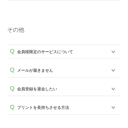
再ご注文が可能です。
開始のご連絡をさせていただきます。生
印刷物・無地に関わらず、オンデマンド
産開始前の場合のみ、キャンセル、変更
サービスではご注文ごとにメーカーへ発
を承ります。 ご希望の場合はメール
注を行い、完全受注制にてご注文を承っ
(
ondemand@cbox.nu
)またはお電話(0120-
その他
ております。 サイズ・イメージ違い、不
554-058)にてお問い合わせください。変
要になった等、お客さまの都合よるキャ
更・キャンセルはご注文完了後、平日14
ンセルや返品は一切承っておりません。
時までとなっております。 （土日・祝日
Q
会員様限定のサービスについて
ご注文前にご不明点、ご注文内容に関し
A
のご注文では次の平日14時まで）以降、
ては十分にご確認いただきますようお願
生産開始後のキャンセル・ご変更はお受
い申し上げます。 印刷不良、ボディ不備
けできかねます、何卒ご了承ください。
デザインの保存機能がご利用いただけま
Q
メールが届きません
等は状況を確認させていただきますので
※通信販売においては注文した時点で商
A
す。 保存したデザインや注文履歴から、
商品到着から7日以内に
品を購入し、支払う意思があるとみなさ
A
再ご注文も可能です。またご注文の発送
ondemand@cbox.nu へお写真をお送りい
キャリアメールの場合、当サービスから
Q
れ、通信販売法が成立し、双方に販売・
会員登録を退会したい
状況など、マイアカウントからご確認頂
ただきますようお願い致します。(弊社か
の自動送信メールが届かない場合がござ
購買責任が生じます。通信販売は電話勧
けます。
らの自動送信メールは送信専用の為、受
います。 その場合には、大変お手数です
誘や訪問販売とは異なりお客様の意思に
マイアカウントの退会から退会処理が可
Q
信ができません。必ずこちらのアドレス
プリントを長持ちさせる方法
A
が「@cbox.nu」 のドメイン受信設定をお
てご購入いただいていますので、クーリ
能です。 ログインできない場合は、パス
へご送信ください。)なお、7日以上経過し
願い致します。 受信設定の方法につきま
ングオフの適用外となります。※
ワードの再設定よりお試しくださいま
たものは原則対応いたしかね、万が一返
しては各キャリアへお問い合わせくださ
濡れた状態での擦れ・引っ張りによるプ
せ。現在利用されていないメールアドレ
送いただきましてもお受け取り、ご返金