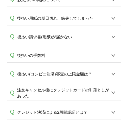
スリーエイト・その他MMK設置店 でお支
合のコンビニ決済は、株式会社キャッチ
払が頂けます。
A
ボールが提供する「後払い」サービスを
銀行振込ではご注文後7日以内のご対応を
Q
後払い用紙の期日切れ、紛失してしまった
ご利用頂きます。
基本お願い致します。7日を過ぎますと数
日でキャンセル扱いとさせて頂きます。
後払いドットコムに直接再送依頼をお願
Q
後払い請求書(用紙)が届かない
コンビニ決済(コンビニ後払い)では商品発
A
いします。※期限切れの場合は、お手元
送と同時にご請求書をお送りします。請
A
の請求ハガキに連絡先が記載されていま
求書発行から14日後までにコンビニにて
後払いをご選択いただいた場合、商品到
Q
後払いの手数料
す。※後払いドットコムの問い合わせ先
お支払いください。請求書レジに出して
着後1週間～10日前後で後払いドットコム
電話番号（03-4326-3600）
お支払いするタイプです。
より、請求ハガキが郵送されます。（便
後払いの場合、400円（税抜）の手数料ご
Q
後払い(コンビニ決済)審査の上限金額は？
宜上、領収書は到着商品と同梱させてい
A
負担をお願い申し上げます。
A
ただいております。）商品到着後、10日
以上経過した場合は恐れ入りますが直接
注文キャンセル後にクレジットカードの引落としが
一般的には税込54,000円までが上限で
Q
後払いドットコムへ再送依頼をお願い致
あった
す。これ以上の場合も審査はかけられま
します。※後払いドットコムの問い合わ
すが、審査でNGとなる可能性が高いた
A
せ先電話番号 （03-4326-3600）
クレジットカードの締め日により、キャ
Q
め、お急ぎの場合は後払い・コンビニ決
クレジット決済による2段階認証とは？
ンセル分につきましては一旦引き落とし
済以外での決済方法よりお願い致しま
になり、翌月マイナス請求（相殺）とな
す。