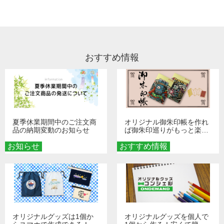
い。
リント割れがないよう、裏返してお洗濯
スでご登録されている場合は、サポート
などもいたしかねますこと、どうかご了
いただくか、洗濯ネットに入れていただ
A
にて退会を承ります。恐れ入りますが、
承ください。
A
き、お洗濯をお願い致します。漂白剤・
ホームページのお問い合わせフォームよ
乾燥機・プリント部へのアイロンのご使
り、ご登録のメールアドレス、ご登録の
用はお控え頂けます様、推奨しておりま
おすすめ情報
電話番号など、分かる範囲でご連絡くだ
す。
さいませ。 お調べし、退会処理を行いま
す。
夏季休業期間中のご注文商
オリジナル御朱印帳を作れ
品の納期変動のお知らせ
ば御朱印巡りがもっと楽し
くなる！1冊からオーダー
お知らせ
おすすめ情報
メイドする魅力と選び方
オリジナルグッズは1個か
オリジナルグッズを個人で