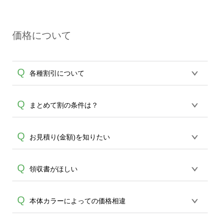
決済時のお客様情報に加え、ワンタイム
る場合がございます。弊社ではキャンセ
A
パスワードや専用パスワードを入力して
ルを承った際に手続きを行っております
本人確認を行う本人認証サービス（3Dセ
ので、詳しくはクレジットカード会社に
価格について
キュア2.0）です。認証方法はクレジット
ご確認くださいますようお願い致しま
カード会社によって異なります。各クレ
す。
A
ジットカード会社による設定が必要とな
Q
各種割引について
りますので、2段階認証が通らない、決済
ができないなど、エラー表示が出てしま
う場合は、ご使用のクレジットカード会
【まとめて割】5枚以上でご注文枚数に応
Q
まとめて割の条件は？
社へお問合せください。
じてカート内で自動的に割引(最大50%)が
適用されます。 【付与ポイント】購入金
5枚以上から適用され、商品は商品・カラ
Q
お見積り(金額)を知りたい
額の1％が1ポイントとして付与され、次
ー・サイズ・デザイン、どの組み合わせ
回ご注文時に1ポイント＝1円としてお使
A
であっても適用されます。 まとめて割は
いいただけます。ポイントは発送完了の
お見積りシュミレーションから算出が可
Q
領収書がほしい
ショッピングカートでの合計枚数・点数
翌日に付与され、次回ご注文時からご利
能です。 もしくは、デザインツールでお
で適用されます。
A
用頂けます。ポイントの有効期限は一年
A
好きなデザインを作成後、 カートに入れ
間です。【会員ランク】過去10カ月のご
「発送元情報」が空欄の場合、商品と一
Q
本体カラーによっての価格相違
ていただくと詳細価格を確認いただけま
注文回数により会員ランク割引(最大5%)
緒に同梱されています。※入力されてい
す。ご活用ください。