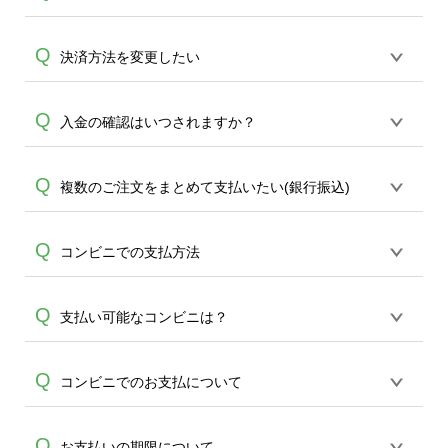
支払方法は・クレジットカード・銀行振
Q
決済方法を変更したい
込・後払い（コンビニ支払/LINE Pay 請求
書支払い/FamiPay請求書支払い/楽天銀行
誠に恐れ入りますが、変更操作は承って
Q
入金の確認はいつされますか？
コンビニ支払サービス） ※後払いは後払
A
おりません。生産開始前であれば、一旦
いドットコムによる与信審査がございま
ご注文をキャンセルをしていただき、再
す。与信審査がNGの場合はご注文キャン
お客様ご利用の金融機関から当社指定口
Q
複数のご注文をまとめて支払いたい(銀行振込)
ご注文をお願い致します。またキャンセ
セル扱いとなりますので、メールにてご
座への、銀行間の着金処理がございます
ルをご希望の場合はメール
連絡差し上げます。※
為、入金手続き完了時点で当社では即時
A
(
ondemand@cbox.nu
)またはお電話(0120-
誠に恐れ入りますが、ご入金確認はご注
Q
コンビニでの支払方法
確認ができません。目安として、午前中
554-058)にてお問い合わせください。ご
文番号ごとの金額で照合をしております
にお振込みいただければ、およそ2時間以
A
案件のキャンセルは生産開始前の場合の
A
為、お手数ですが各ご注文ごとにお振込
内に確認が可能です。また、お振込み完
み承れます。生産開始後はキャンセルが
後払いの請求書(払込票)をコンビニ店頭の
Q
支払い可能なコンビニは？
み頂きます様お願い致します。
了のタイミングと、金融機関間の送金・
出来かね、お支払方法のご変更もできな
レジにご提示ください。レジにて、請求
着金処理のタイミングにより翌営業日と
くなる為、どうかご了承くださいませ。
書に記載のバーコードを読み込み、お支
A
なる場合がございますので、お振込みは
セブン-イレブン・ローソン・ファミリー
Q
コンビニでのお支払について
払となります。バーコード部分が破損し
余裕を持ってご対応ください。
マート・ミニストップ・デイリーヤマザ
ていなければ問題なくお支払いいただけ
A
キ・ポプラ・生活彩家・くらしハウス・
ます。
コンビニでのお支払いをご希望された場
Q
お支払いの期限について