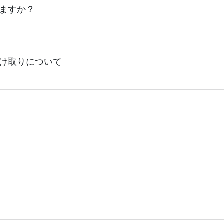
くことは可能ですが、事前に配送先の方へ確認了承の上で、ご
ますか？
の発送は行っておりません。ご了承ください。
け取りについて
工場でのお引きお渡しは行っておりません。 また、ネットショ
うかご了承ください。
イズよって宅急便(対面配送)や、その他ポスト投函にてお届け
ては、出荷の際通知致します送状番号より直接配送業者へお問