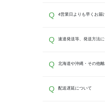
A
Q
【平日14時までのご注文（
4営業日よりも早くお届
平日1営業日とし、4営業日
業日に発送(出荷)致します
す。】を原則として納期通
生産状況、その他理由によ
A
Q
完全受注制のため最短期間で
速達発送等、発送方法に
はございませんので、可能
最短1営業日で発送ができ
り20枚以上のご注文の場合
ンシェル
までお問合せくだ
以上)ではサポートが担当す
A
Q
配送は速達等の方法指定は
北海道や沖縄・その他離
ご用意しております。ご案
原則エコバッグに限ります。
A
Q
北海道や九州沖縄・その他
配送遅延について