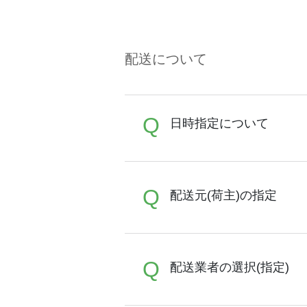
A
原則4営業日で発送させて
てご注文頂けますことをお
ださい。 ・天災による輸送
配送について
に実施した工程による遅延 
ます様、お願い致します)
30枚以上のご注文ではサポ
Q
直接納期のご相談も承れま
日時指定について
A
Q
恐れ入りますが、日時指定
配送元(荷主)の指定
ので、直接配送業者にご連
A
Q
お申込み時にお届け先・お
配送業者の選択(指定)
希望内容を設定ください。