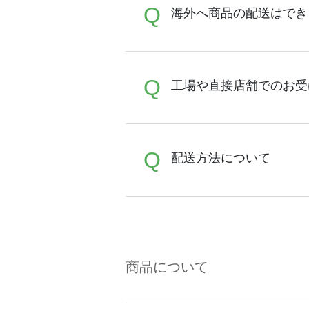
A
Q
配送先としてご指定いただ
海外へ商品の配送はでき
A
Q
発送は国内のみで、海外へ
工場や直接店舗でのお受
A
Q
誠に恐れ入りますが、直接
配送方法について
店舗はございませんのでど
A
商品はご注文アイテムのサ
配送遅延、未着に関しまし
商品について