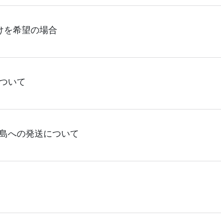
決済）完了で（土日祝日を省き）平日4営業日に発送(出荷)致し
けを希望の場合
に発送(出荷)致します。】【短納期アイテム：平日11時までの
。】【即日アイテム：平日9時までのご注文（決済）完了で平日1
り発送させていただくように努めて参りますが、輸送トラブル
り発送状況が変動し状況によって遅延が発生する場合がござい
4日頂いております。30枚以上のご制作であれば当日15:00ま
ついて
な限り余裕を持ってご注文頂けますことをお勧め致します。ま
る、ロケット発送をご利用頂けます。ご案内できる商品が限ら
は、6営業日~を目安にご注文いただきますようお願い申し上げま
さい。(商品は原則エコバッグに限ります。)
る
エコバッグコンシェル
や
タンブラーコンシェル
をご利用頂け
出来かねて参ります。短納期をご希望の場合は30枚以上のご制
島への発送について
内できる商品が限られます為、先ずは
エコバッグコンシェル
ま
)
離島は4営業日出荷後、翌々日以降のお届けとなります。