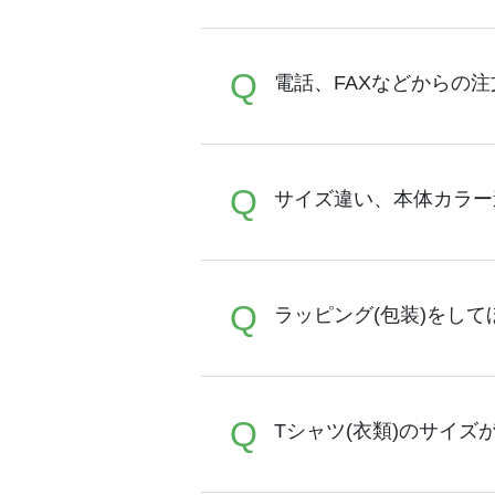
A
Q
オンデマンドサービスでは
電話、FAXなどからの
まで完了できます。 30枚
ブラーコンシェル
をご利用
ることが可能です。
A
Q
オンデマンドサービスでは
サイズ違い、本体カラー
トが担当する
エコバッグコ
注文が可能です。
A
Q
同一デザインであれば、カ
ラッピング(包装)をして
動で割引サービスが適用さ
A
Q
誠に恐れ入りますが、ラッ
Tシャツ(衣類)のサイズ
の場合は商品と一緒にご注
はお客様ご自身にて行って