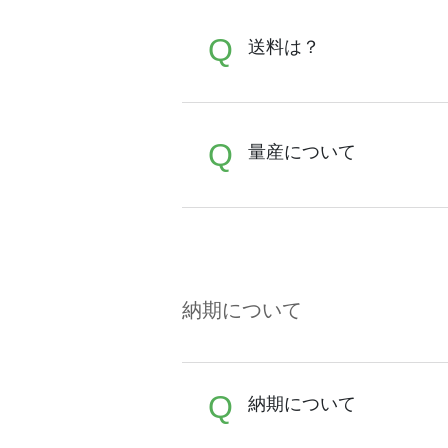
A
Q
iOS,Androidとも
送料は？
A
Q
全国一律290円(税抜)です
量産について
ント」「ランク割引」などに
A
オンデマンドサービス（無
例えば試作品はオンデマン
差が出てしまう為、いずれ
納期について
※有人対応サービスのお問
有人対応サービスの場合は
Q
納期について