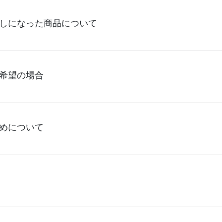
急便より配送致します、配送先の指定は出来かねます為、どう
しになった商品について
使用する場合がございます、合わせてご了承ください。
及び他等の理由で持ち戻しになった商品につきましては、配送業
希望の場合
をし、保管期限を過ぎた商品につきましては弊社に持ち戻しとな
可能な場合は再度お客様にご連絡をさせて頂き保管及び再配達
は、別途送料を頂戴しております。誠に恐れ入りますが、何卒
いただける配送先は1件となります。分納をご希望の場合には配
めについて
また反対に同梱がご希望の場合も誠に恐れ入りますが、ご注文
できかねております。また、営業所止めは紛失や営業所からの
ご了承ください。