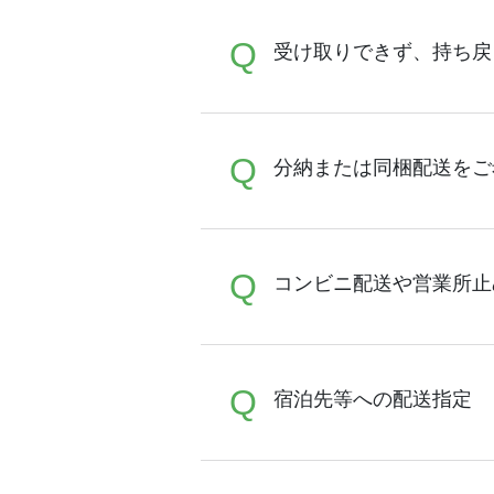
A
Q
基本ヤマト運輸または佐川
受け取りできず、持ち戻
の状況によっては他業者を
A
Q
商品配達時に、長期ご不在
分納または同梱配送をご
日より１週間程度)で保管
った商品につきましては、
すが、再配達に関しまして
申し上げます。
A
Q
ご注文1件につき、ご指定
コンビニ配送や営業所止
ますようお願い致します。
こと、ご了承ください。
A
Q
コンビニでのお受け取りは
宿泊先等への配送指定
て頂いております。どうか