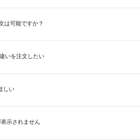
、サイトからの受注生産にて承っております。デザインツール
注文は可能ですか？
以上やシルク印刷など、大口注文の場合は、サポートが担当する
ください。製作する数量が多ければ多いほど、オンデマンドサ
、サイトからのご注文のみ受け付けております。30個以上のご
違いを注文したい
ンシェル
や
タンブラーコンシェル
サービスをご利用頂ければ、電
ート内でサイズ違い、本体カラー違いをご注文することが可能
ほしい
れます。
ピングサービスは承っておりません。有料のギフトセットの用
が表示されません
文下さい。ギフトセットをご注文いただいた場合、商品と同梱
いただくようお願いいたします。