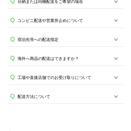
商品配達時に、長期ご不在及び他等の理
Q
分納または同梱配送をご希望の場合
状況によっては他業者を使用する場合が
頂けます。短納期や直接納期のご相談も
由で持ち戻しになった商品につきまして
ございます、合わせてご了承ください。
承れますので、お問合せください。
は、配送業者にて一定の保管期間(配達日
ご注文1件につき、ご指定いただける配送
Q
コンビニ配送や営業所止めについて
より１週間程度)で保管をし、保管期限を
先は1件となります。分納をご希望の場合
過ぎた商品につきましては弊社に持ち戻
には配送先ごとに分けてご注文頂きます
しとなります。弊社に持ち戻しとなった
コンビニでのお受け取りはできかねてお
Q
宿泊先等への配送指定
A
ようお願い致します。また反対に同梱が
A
商品につきましては、可能な場合は再度
ります。また、営業所止めは紛失や営業
ご希望の場合も誠に恐れ入りますが、ご
お客様にご連絡をさせて頂き保管及び再
A
所からの返送率が高いため不可とさせて
注文ごとの生産・出荷となりますこと、
配達の手配を実施する事も可能ですが、
配送先としてご指定いただくことは可能
Q
海外へ商品の配送はできますか？
頂いております。どうかご了承くださ
ご了承ください。
再配達に関しましては、別途送料を頂戴
A
ですが、事前に配送先の方へ確認了承の
い。
しております。誠に恐れ入りますが、何
上で、ご指定をお願い申し上げます。
発送は国内のみで、海外への発送は行っ
Q
卒ご理解を賜りますようお願い申し上げ
工場や直接店舗でのお受け取りについて
A
ておりません。ご了承ください。
ます。
誠に恐れ入りますが、直接工場でのお引
Q
配送方法について
きお渡しは行っておりません。 また、ネ
A
ットショップのみでの販売となり、実店
商品はご注文アイテムのサイズよって宅
舗はございませんのでどうかご了承くだ
急便(対面配送)や、その他ポスト投函にて
さい。
お届けをしております。万が一商品の配