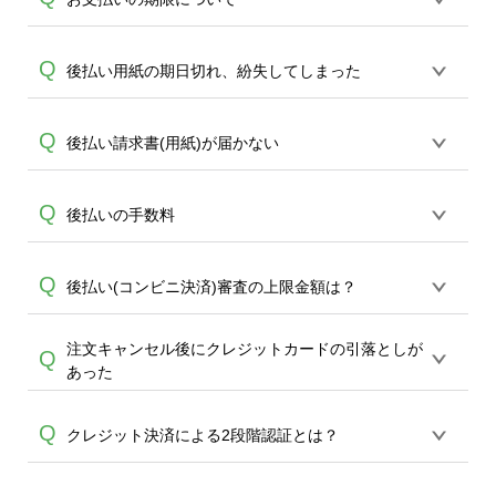
スリーエイト・その他MMK設置店 でお支
合のコンビニ決済は、株式会社キャッチ
払が頂けます。
A
ボールが提供する「後払い」サービスを
銀行振込ではご注文後7日以内のご対応を
Q
後払い用紙の期日切れ、紛失してしまった
ご利用頂きます。
基本お願い致します。7日を過ぎますと数
日でキャンセル扱いとさせて頂きます。
後払いドットコムに直接再送依頼をお願
Q
後払い請求書(用紙)が届かない
コンビニ決済(コンビニ後払い)では商品発
A
いします。※期限切れの場合は、お手元
送と同時にご請求書をお送りします。請
A
の請求ハガキに連絡先が記載されていま
求書発行から14日後までにコンビニにて
後払いをご選択いただいた場合、商品到
Q
後払いの手数料
す。※後払いドットコムの問い合わせ先
お支払いください。請求書レジに出して
着後1週間～10日前後で後払いドットコム
電話番号（03-4326-3600）
お支払いするタイプです。
より、請求ハガキが郵送されます。（便
後払いの場合、400円（税抜）の手数料ご
Q
後払い(コンビニ決済)審査の上限金額は？
宜上、領収書は到着商品と同梱させてい
A
負担をお願い申し上げます。
A
ただいております。）商品到着後、10日
以上経過した場合は恐れ入りますが直接
注文キャンセル後にクレジットカードの引落としが
一般的には税込54,000円までが上限で
Q
後払いドットコムへ再送依頼をお願い致
あった
す。これ以上の場合も審査はかけられま
します。※後払いドットコムの問い合わ
すが、審査でNGとなる可能性が高いた
A
せ先電話番号 （03-4326-3600）
クレジットカードの締め日により、キャ
Q
め、お急ぎの場合は後払い・コンビニ決
クレジット決済による2段階認証とは？
ンセル分につきましては一旦引き落とし
済以外での決済方法よりお願い致しま
になり、翌月マイナス請求（相殺）とな
す。