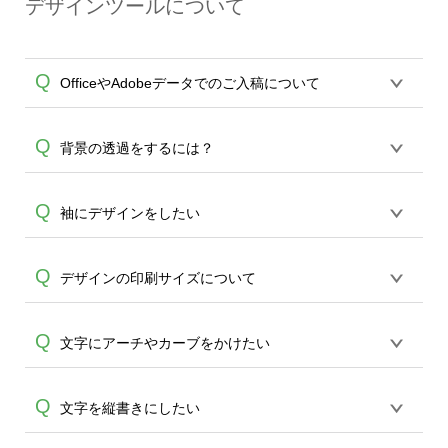
デザインツールについて
（赤線）いっぱいまでデザインが引き延
分は特に塗り漏れが起こりえます。)どう
A
ばされていない場合、デザインが切れ印
かご留意ください。 あくまでも通常のデ
刷されずTシャツの白い下地部分が出てし
ザインツールの印刷範囲外にもデザイン
Q
OfficeやAdobeデータでのご入稿について
まう場合がございますのでご注意くださ
がプリントできる商品としてご利用いた
い。
だくことを推奨いたします。
各種形式のデータを直接ご入稿すること
Q
背景の透過をするには？
は出来ません。いずれのデータも該当デ
ザインのみ画像(JPEG,PNG,GIF,PDF)に変
A
2つの方法よりお願い致します。 ①エディ
Q
袖にデザインをしたい
換、またはAdobeデータ(AI,PSD)で保存し
タの背景透過の機能を使い、透過加工②
て頂き、デザインツール上にアップロー
A
お客さまご自身で透過したデータをご用
ドをお願い致します。
袖のデザインプリントも可能です。 可能
Q
デザインの印刷サイズについて
意頂き、デザインツールへアップロード
商品ではデザインツールへ移行後、表・
ください。
裏・左,右袖をお選び頂けますのでご選択
A
オンデマンドサービスでは作成頂いたデ
Q
文字にアーチやカーブをかけたい
後、デザインをお願い致します。なおい
ザインデータを、各アイテムのサイズに
ずれも青枠内がデザイン可能範囲となり
A
合わせてプリントを行います。印刷サイ
ます。
スタイル機能をご利用ください。ツール
Q
文字を縦書きにしたい
ズ単位のご指定はできませんこと、どう
よりテキストから文字を入力、追加頂き
かご了承ください。