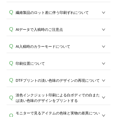
ツ以外は、青線で囲まれた印刷範囲内の
担当がご案内いたします。
A
みのプリントとなります。全面インクジ
ポロシャツはメッシュ状の生地を、ドラ
Q
繊維製品のロット差に伴う印刷ずれについて
ェットプリントTシャツのみ枠外ご案内が
イ系はハニカム構造などのメッシュ状の
可能です。
生地を使用している特性上、プリントは
布製品について、左右で微妙に長さが違
Q
AIデータで入稿時のご注意点
シャツの地色に若干影響を受けます。こ
A
う場合がございます。※メーカーの製品
れはシャツ生地の特徴となりますので、
品質基準上完全に左右上下が一致する事
ご理解いただいた上、デザインをお願い
デザインデータをCMYKで制作をし、弊社
Q
AI入稿時のカラーモードについて
を保証しておりません。 ※オンデマンド
します。色の発色を重視される場合は綿
のツールでアップロードいただく場合、
サービスでは、タグではなくTシャツ身幅
比率が高い素材を推奨致します。
データはPNG形式へと変換されます。
A
の真ん中を中心として捉えプリントを行
デザインデータをCMYKで作成の場合、
Q
印刷位置について
PNGのカラーモードはRGBのみとなる
っております。万が一、左右上下で2cm以
RGBと比較すると実際のプリント色差は
為、印刷段階で改めCMYK値へと機械が変
上ズレている場合はご相談ください。左
軽減されますが、 CMYKのいずれかの色
A
換し、プリントを行います。 上記の理由
右上下2cm以内の誤差はアイテムの寸法に
印刷位置は、各アイテム・サイズごとに
Q
DTFプリントの淡い色味のデザインの再現について
が0%の場合は、RGBへの変換時に多少の
により、 1)スミ黒(K100) 黄(Y100)等の完
A
準じる為ご返金、再生産対象外となりま
異なります。同一デザインの場合、印刷
色褪せが生じて参ります。CYMKまたは
全再現 2)黒とダークグレー等、濃色をは
すこと、どうかご了承ください。
画像はボディのサイズにより縮小拡大が
RGBいずれの作成の場合も、仕上がり時
淡色インクジェット印刷による白ボディでの白また
っきりと区別して印刷することは出来か
白に近い淡い色味（ライトグレー、パス
Q
なされますので。ご留意くださいませ。
の色の再現差は保証致しかねますことご
は淡い色味のデザインをプリントする
ねてしまうこと、どうかご留意くださ
テルカラー等）をデザインされた場合、
また、プレビュー画像はデザインを簡単
了承ください。
い。
色がデザインツール上（PC,スマホモニタ
に決めて頂くためのものでございます。
モニターで見るアイテムの色味と実物の差異につい
インクジェットプリントは白やナチュラ
Q
ー）より薄く再現される傾向にありま
印刷位置について、配置がプレビュー画