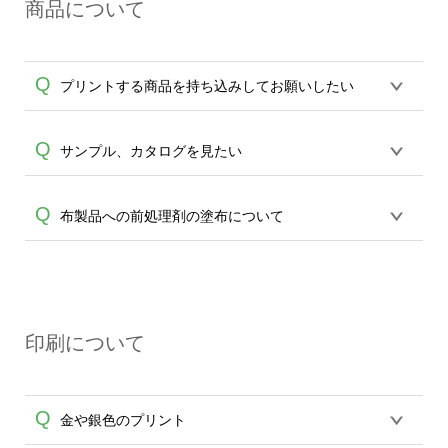
A
商品について
送遅延、未着に関しましては、出荷の際
通知致します送状番号より直接配送業者
へお問合せをお願い致します。
Q
プリントする商品を持ち込みしてお願いしたい
誠に恐れ入りますが、お持込の商品に対
Q
サンプル、カタログを見たい
しての印刷品質の保証ができかねます。
30個以上で、予備の提供やテストプリン
誠に恐れ入りますが、サンプル送付は対
Q
布製品への前処理剤の塗布について
A
ト費用など、ご了承頂ける場合のみ、ご
応しておりません。カタログもございま
相談を承ります。
エコバッグコンシェル
せんので、アイテム一覧よりご確認をお
や
タンブラーコンシェル
サービスをご利
【濃色インクジェット印刷による仕上が
願いします。※30個以上ご製作の場合
用ください。
A
りの注意点（前処理剤）】カラー生地（T
は、
エコバッグコンシェル
、
タンブラー
シャツのホワイト、トートバッグのナチ
コンシェル
サービスをご利用頂けます。
印刷について
ュラル、ホワイト以外）のプリントは、
サンプルの貸出しサービスなどもござい
濃色インクジェット印刷といって、プリ
ますので、ご利用ください。
ントを定着させるための処理剤を塗布し
Q
金や銀色のプリント
ており、短納期・低価格で商品をお届け
するため、処理剤は塗布されたままの状