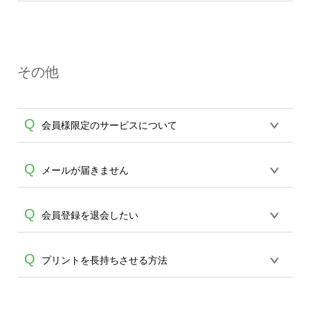
再ご注文が可能です。
開始のご連絡をさせていただきます。生
印刷物・無地に関わらず、オンデマンド
産開始前の場合のみ、キャンセル、変更
サービスではご注文ごとにメーカーへ発
を承ります。 ご希望の場合はメール
注を行い、完全受注制にてご注文を承っ
(
ondemand@cbox.nu
)またはお電話(0120-
その他
ております。 サイズ・イメージ違い、不
554-058)にてお問い合わせください。変
要になった等、お客さまの都合よるキャ
更・キャンセルはご注文完了後、平日14
ンセルや返品は一切承っておりません。
時までとなっております。 （土日・祝日
Q
会員様限定のサービスについて
ご注文前にご不明点、ご注文内容に関し
A
のご注文では次の平日14時まで）以降、
ては十分にご確認いただきますようお願
生産開始後のキャンセル・ご変更はお受
い申し上げます。 印刷不良、ボディ不備
けできかねます、何卒ご了承ください。
デザインの保存機能がご利用いただけま
Q
メールが届きません
等は状況を確認させていただきますので
※通信販売においては注文した時点で商
A
す。 保存したデザインや注文履歴から、
商品到着から7日以内に
品を購入し、支払う意思があるとみなさ
A
再ご注文も可能です。またご注文の発送
ondemand@cbox.nu へお写真をお送りい
キャリアメールの場合、当サービスから
Q
れ、通信販売法が成立し、双方に販売・
会員登録を退会したい
状況など、マイアカウントからご確認頂
ただきますようお願い致します。(弊社か
の自動送信メールが届かない場合がござ
購買責任が生じます。通信販売は電話勧
けます。
らの自動送信メールは送信専用の為、受
います。 その場合には、大変お手数です
誘や訪問販売とは異なりお客様の意思に
マイアカウントの退会から退会処理が可
Q
信ができません。必ずこちらのアドレス
プリントを長持ちさせる方法
A
が「@cbox.nu」 のドメイン受信設定をお
てご購入いただいていますので、クーリ
能です。 ログインできない場合は、パス
へご送信ください。)なお、7日以上経過し
願い致します。 受信設定の方法につきま
ングオフの適用外となります。※
ワードの再設定よりお試しくださいま
たものは原則対応いたしかね、万が一返
しては各キャリアへお問い合わせくださ
濡れた状態での擦れ・引っ張りによるプ
せ。現在利用されていないメールアドレ
送いただきましてもお受け取り、ご返金