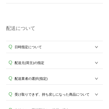
して納期通り発送させていただくように
A
出荷後、翌々日以降のお届けとなりま
限られます為、先ずは
エコバッグコンシ
コバッグに限ります。)
努めて参りますが、輸送トラブル、メー
す。
ェル
までお問合せください。(商品は原則
原則4営業日で発送させていただいており
A
カー起因、在庫状況、生産状況、その他
エコバッグに限ります。)
ますが、下記の場合は遅延が発生する場
理由により発送状況が変動し状況によっ
合もございます為、納期は余裕をもって
て遅延が発生する場合がございます。納
配送について
ご注文頂けますことをお勧め致します。
期は確約するものではございませんの
また、ご案内納期は確約をするものでは
で、可能な限り余裕を持ってご注文頂け
ございませんこと、どうかご了承くださ
ますことをお勧め致します。また、オン
Q
日時指定について
い。 ・天災による輸送遅延 ・運送会社の
デマンドサービスより20枚以上のご注文
トラブルによる輸送遅延 ・メーカー起因
の場合は、6営業日~を目安にご注文いた
の遅延 ・良品をお届けするために実施し
だきますようお願い申し上げます。他、
恐れ入りますが、日時指定は承っており
Q
配送元(荷主)の指定
A
た工程による遅延 ・20枚以上のオンデマ
大口ロット(30枚以上)ではサポートが担当
ません。発送後18時以降に配送業者・伝
ンドサービスよりご注文の場合(こちらは6
する
エコバッグコンシェル
や
タンブラー
A
票番号をメールでお知らせいたしますの
営業日~を目安にして頂けます様、お願い
コンシェル
をご利用頂けます。
お申込み時にお届け先・お支払方法の選
Q
配送業者の選択(指定)
で、直接配送業者にご連絡いただき調整
致します) なお、上記に伴う補償等は一切
択画面より配送元の設定が可能です。納
をお願い致します。
A
行えませんこと、ご理解頂けます様お願
品書の有無もご選択を頂けますのでご希
基本ヤマト運輸または佐川急便より配送
Q
い申し上げます。また30枚以上のご注文
受け取りできず、持ち戻しになった商品について
望内容を設定ください。
致します、配送先の指定は出来かねます
ではサポートが担当する
エコバッグコン
A
為、どうかご了承ください。配送業者の
シェル
や
タンブラーコンシェル
をご利用