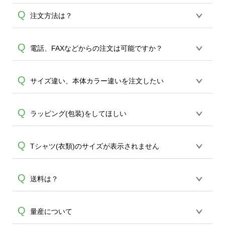
Q
注文方法は？
オンデマンドサービスでは、サイトから
Q
電話、FAXなどからの注文は可能ですか？
の受注生産にて承っております。デザイ
ンツールからデザインの作成から決済ま
オンデマンドサービスでは、サイトから
Q
サイズ違い、本体カラー違いを注文したい
で完了できます。 30枚以上やシルク印刷
のご注文のみ受け付けております。30個
など、大口注文の場合は、サポートが担
A
以上のご製作をお考えの方は、サポート
当する
エコバッグコンシェル
や
タンブラ
同一デザインであれば、カート内でサイ
Q
ラッピング(包装)をしてほしい
A
が担当する
エコバッグコンシェル
や
タン
ーコンシェル
をご利用ください。製作す
ズ違い、本体カラー違いをご注文するこ
ブラーコンシェル
サービスをご利用頂け
A
る数量が多ければ多いほど、オンデマン
とが可能です。5個以上のご注文で、自動
れば、電話やFAX、メールなどでご注文が
ドサービスよりも低価格で製作すること
誠に恐れ入りますが、ラッピングサービ
Q
Tシャツ(衣類)のサイズが表示されません
で割引サービスが適用されます。
可能です。
が可能です。
スは承っておりません。有料のギフトセ
ットの用意がございますので、ご希望の
iOS,Androidともにスマートフォンでご利
Q
送料は？
場合は商品と一緒にご注文下さい。ギフ
A
A
用の場合、商品の欠品時には非表示にな
トセットをご注文いただいた場合、商品
る場合がございます。
と同梱となりますので、ラッピングはお
全国一律290円(税抜)です。また4,000円
Q
量産について
客様ご自身にて行っていただくようお願
(税抜)以上のご注文で送料無料とさせて頂