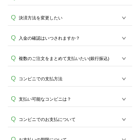
支払方法は・クレジットカード・銀行振
Q
決済方法を変更したい
込・後払い（コンビニ支払/LINE Pay 請求
書支払い/FamiPay請求書支払い/楽天銀行
誠に恐れ入りますが、変更操作は承って
Q
入金の確認はいつされますか？
コンビニ支払サービス） ※後払いは後払
A
おりません。生産開始前であれば、一旦
いドットコムによる与信審査がございま
ご注文をキャンセルをしていただき、再
す。与信審査がNGの場合はご注文キャン
お客様ご利用の金融機関から当社指定口
Q
複数のご注文をまとめて支払いたい(銀行振込)
ご注文をお願い致します。またキャンセ
セル扱いとなりますので、メールにてご
座への、銀行間の着金処理がございます
ルをご希望の場合はメール
連絡差し上げます。※
為、入金手続き完了時点で当社では即時
A
(
ondemand@cbox.nu
)またはお電話(0120-
誠に恐れ入りますが、ご入金確認はご注
Q
コンビニでの支払方法
確認ができません。目安として、午前中
554-058)にてお問い合わせください。ご
文番号ごとの金額で照合をしております
にお振込みいただければ、およそ2時間以
A
案件のキャンセルは生産開始前の場合の
A
為、お手数ですが各ご注文ごとにお振込
内に確認が可能です。また、お振込み完
み承れます。生産開始後はキャンセルが
後払いの請求書(払込票)をコンビニ店頭の
Q
支払い可能なコンビニは？
み頂きます様お願い致します。
了のタイミングと、金融機関間の送金・
出来かね、お支払方法のご変更もできな
レジにご提示ください。レジにて、請求
着金処理のタイミングにより翌営業日と
くなる為、どうかご了承くださいませ。
書に記載のバーコードを読み込み、お支
A
なる場合がございますので、お振込みは
セブン-イレブン・ローソン・ファミリー
Q
コンビニでのお支払について
払となります。バーコード部分が破損し
余裕を持ってご対応ください。
マート・ミニストップ・デイリーヤマザ
ていなければ問題なくお支払いいただけ
A
キ・ポプラ・生活彩家・くらしハウス・
ます。
コンビニでのお支払いをご希望された場
Q
お支払いの期限について