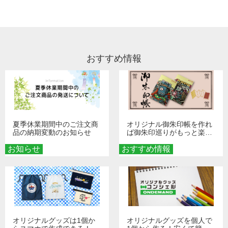
い。
リント割れがないよう、裏返してお洗濯
スでご登録されている場合は、サポート
などもいたしかねますこと、どうかご了
いただくか、洗濯ネットに入れていただ
A
にて退会を承ります。恐れ入りますが、
承ください。
A
き、お洗濯をお願い致します。漂白剤・
ホームページのお問い合わせフォームよ
乾燥機・プリント部へのアイロンのご使
り、ご登録のメールアドレス、ご登録の
用はお控え頂けます様、推奨しておりま
おすすめ情報
電話番号など、分かる範囲でご連絡くだ
す。
さいませ。 お調べし、退会処理を行いま
す。
夏季休業期間中のご注文商
オリジナル御朱印帳を作れ
品の納期変動のお知らせ
ば御朱印巡りがもっと楽し
くなる！1冊からオーダー
お知らせ
おすすめ情報
メイドする魅力と選び方
オリジナルグッズは1個か
オリジナルグッズを個人で