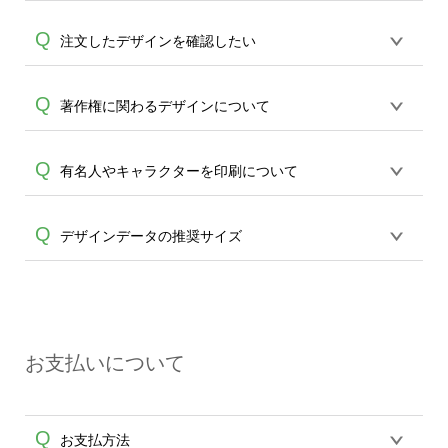
スマホで撮影した写真などもアップロー
A
製作数量が30個以上であれば、サポート
ド可能です。使用できない画像はエラー
オンデマンドサービスでは解像度(画質)や
Q
注文したデザインを確認したい
担当が、デザイン作成のお手伝いをする
になります。（※ Illustratorからの直接入
A
画像サイズなど含め、お客様からご注文
ことが可能です。
エコバッグコンシェル
稿には対応していません。AIで保存し、デ
頂いたデータをそのまま使用しプリント
や
タンブラーコンシェル
サービスをご利
ザインツールからアップロードして下さ
ログイン後、マイページの購入履歴 → 対
Q
著作権に関わるデザインについて
を行うサービスでございます。ご入稿デ
A
用ください。(※ 30個以下の場合は、デザ
い）
象注文の詳細からご確認いただけます。
A
ザインについては事前連絡や確認は行っ
インツールをご利用ください)
ておりませんのでお客様ご自身でご確認
オンデマンドサービスは入稿頂いたデザ
Q
有名人やキャラクターを印刷について
の上、ご注文をお願い申し上げます。※
インをそのままプリントするサービスで
特に背景が不要な場合は、背景透過をし
す。 「デザインのプリントを承ること」
ていただくようご注意くださいませ。
著作権や肖像権に抵触の恐れのあるデザ
Q
デザインデータの推奨サイズ
は可能ですが、 お客さまよりご注文頂い
インは予めお客様のご判断でお願い致し
たデザインについての著作権・肖像権問
A
A
ます。万が一トラブル等が起きた場合、
題に関しては 責任は一切負いかねます。
Tシャツの場合、推奨画像サイズは
弊社での責任は一切負いかねますので、
また、倫理的に問題があると判断致しま
3600×4890pixel以上、解像度は300dpi以
ご理解ください。
した場合、 印刷をお断りさせていただく
上です。 より小さい画像でもご入稿は可
A
場合がございます。 何卒ご了承ください
お支払いについて
能ですが、ものによってはプリントが粗
ませ。
くなってしまう可能性がございます、予
めご了承ください。
Q
お支払方法