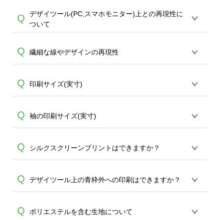
態で出荷を行っております。処理剤自体
デザイツール(PC,スマホモニター)上との再現性に
プリントは基本CMYK（シアン・マゼン
Q
A
は人体に無害な性質で、水洗いで落とす
ついて
ダ・イエロー・ブラック）インクでの掛
ことが可能です。お手数ですが、お客様
け合わせとなるため、金銀ラメや蛍光な
ご自身にて着用前に落としていただけま
オンデマンドサービスではご入稿頂いた
Q
どの特殊カラーの再現ができません。デ
繊細な線やデザインの再現性
A
すようお願いいたします。※1 通常注文・
デザインを再現致しますが、PCやスマー
ザインに特殊カラーが入っていた場合に
直送機能でのご注文に関わらず、前処理
トフォンのモニターで見て頂いている状
はCMYKの掛け合わせで変換され、近しい
剤が残った状態でお届けとなる場合がご
実寸1mm以下、1ポイント以下の線は再現
Q
印刷サイズ(実寸)
態と、実際にプリントしたデザインでは
色味で印刷されます。 例：金→黄土色っ
ざいます。※2 濃色は淡色に比べ処理剤が
が難しく、お勧めしておりません。また
再現方式が異なりますため、100％同じお
ぽい、銀→灰色っぽい など
目立ちやすく、1回の水洗いでは落ちない
アイテムの素材によっては小さい文字等
色味での再現はできかねて参ります。 ま
A
S~LのTシャツ前面・背面のデザイツール
Q
A
袖の印刷サイズ(実寸)
場合があります、徐々に軽減されますの
はぼやけ、読みずらい再現になる可能性
た、アイテムの素材やデザインの画像解
上の青枠の大きさは約290×400mmとなり
でどうかご安心ください。
がございます。細かいデザインを予定さ
像度等も仕上がりに影響致します、プリ
ます。キッズ・レディースサイズ、また
れている場合にはお気をつけください。
A
ントはCMYK（シアン・マゼンダ・イエロ
およそ10cm角（幅89mm、高さ100mm）
Q
シルクスクリーンプリントはできますか？
他商品ではそれぞれ実寸が異なりますの
A
ー・ブラック）インクによるかけ合わせ
となります。
で直接お問合せください。※商品の素材
の再現となりますこと、予めご了承くだ
上10mm程度前後する場合がございます。
同デザインで30枚以上のご注文から
エコ
Q
さいませ。
デザイツール上の青枠外への印刷はできますか？
バッグコンシェル
、
タンブラーコンシェ
A
ル
にて承っております。 ご希望の場合は
全面インクジェットプリントできるTシャ
Q
ポリエステルを含む生地について
こちらよりお問合せください。サポート