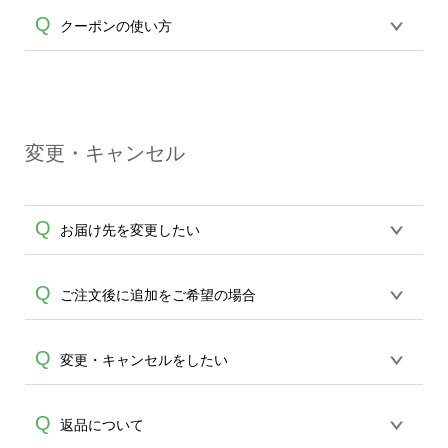
が適用されます。※ログインしてからご
る場合は同梱されません。宛名部分は空
繊維製品(衣類)はホワイトとホワイト以外
Q
注文頂いたものに限ります。(同じメール
クーポンの使い方
欄になっておりますのでお手数ですが、
A
でプリントの工程が異なる為、料金も異
アドレスでご注文頂いても、ログインが
お客様ご自身でご記入ください。※な
なります。何卒ご了承ください。
されていなければ、ランクにカウントが
お、銀行振り込み5万円以上の場合に関し
クーポンコードをお持ちのお客様はショ
されません。
A
ては、領収書は同梱されておりません。
ッピングカートより中段にクーポンコー
お振込確認時にメールにてお送りしてお
ドを入力する項目がございますので、ご
ります「領収書メール」が弊社から発行
変更・キャンセル
入力の程、利用するのボタンを押してく
A
可能な領収書となります。収入印紙を貼
ださい。その後適用額が反映されます。
った書面の発行、郵送での対応はいたし
クーポンは商品に対し適用されるサービ
かねますので、どうかご了承くださいま
Q
お届け先を変更したい
スになります。送料は適用外となります
せ。
ので予めご了承ください。
発送先のご変更は生産開始前に限り承り
Q
ご注文後に追加をご希望の場合
ます。 生産開始後は、発送後メールにて
A
配送業者のお問合せ番号をお知らせ致し
誠に恐れ入りますが、ご注文完了後の追
Q
変更・キャンセルをしたい
ますので、お手数ですが直接配送業者へ
加は承ることができません。お手数です
の依頼・調整をお願い致します。
A
が新規ご注文をお願い致します。また、
当社は完全受注生産にてご注文を承って
Q
返品について
同一デザインでしたらマイデザインより
おります。生産開始の際にはメールにて