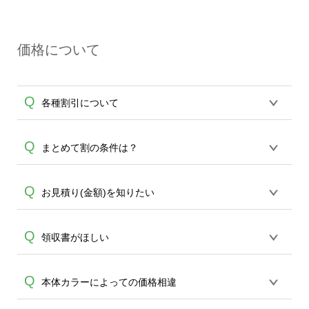
決済時のお客様情報に加え、ワンタイム
る場合がございます。弊社ではキャンセ
A
パスワードや専用パスワードを入力して
ルを承った際に手続きを行っております
本人確認を行う本人認証サービス（3Dセ
ので、詳しくはクレジットカード会社に
価格について
キュア2.0）です。認証方法はクレジット
ご確認くださいますようお願い致しま
カード会社によって異なります。各クレ
す。
A
ジットカード会社による設定が必要とな
Q
各種割引について
りますので、2段階認証が通らない、決済
ができないなど、エラー表示が出てしま
う場合は、ご使用のクレジットカード会
【まとめて割】5枚以上でご注文枚数に応
Q
まとめて割の条件は？
社へお問合せください。
じてカート内で自動的に割引(最大50%)が
適用されます。 【付与ポイント】購入金
5枚以上から適用され、商品は商品・カラ
Q
お見積り(金額)を知りたい
額の1％が1ポイントとして付与され、次
ー・サイズ・デザイン、どの組み合わせ
回ご注文時に1ポイント＝1円としてお使
A
であっても適用されます。 まとめて割は
いいただけます。ポイントは発送完了の
お見積りシュミレーションから算出が可
Q
領収書がほしい
ショッピングカートでの合計枚数・点数
翌日に付与され、次回ご注文時からご利
能です。 もしくは、デザインツールでお
で適用されます。
A
用頂けます。ポイントの有効期限は一年
A
好きなデザインを作成後、 カートに入れ
間です。【会員ランク】過去10カ月のご
「発送元情報」が空欄の場合、商品と一
Q
本体カラーによっての価格相違
ていただくと詳細価格を確認いただけま
注文回数により会員ランク割引(最大5%)
緒に同梱されています。※入力されてい
す。ご活用ください。