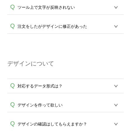
ますと、編集パレットが表示されます。
ツールよりテキストから文字を入力、追
Q
ツール上で文字が反映されない
パレット内にございます"スタイル"を選択
加します。フォント・配置ツールがござ
A
頂きますと、文字の変形タイプが表示さ
A
いますので配置より"縦書"アイコンをクリ
れますので、お好きなタイプをお選びく
フォントによって、表示可能な文字と不
Q
注文をしたがデザインに修正があった
ック(タップ)してください。縦書きに変換
ださい。文字が変形されます。また元に
可な文字がございます。反映されない場
されます。
A
戻す際には変形タイプより"NORMAL"を
合は恐れ入りますが別のフォントをご選
クリック(タップ)ください。
誠に恐れ入りますがご注文後のデザイン
択ください。
は修正が出来ません。まだ生産開始のご
連絡前の場合は一度キャンセル頂き、再
A
デザインについて
ご注文をお願い致します。受注生産のた
め、生産開始後のご変更は一切承りかね
ますこと、どうかご了承ください。
Q
対応するデータ形式は？
デザインツールで対応している画像アッ
Q
デザインを作って欲しい
プロードできるデータ形式は、JPG / PNG
/ AI / PSD / PDF 形式になります。データ
うまくデザインができない。印刷するデ
Q
デザインの確認はしてもらえますか？
の最大サイズは、20MBです。デジカメや
ザインを作って欲しい。などの場合は、