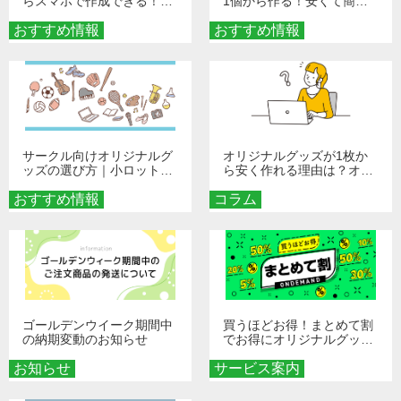
らスマホで作成できる！旅
1個から作る！安くて簡単
行や遠征がもっと楽しくな
なオンデマンド制作の秘訣
おすすめ情報
る巾着＆ポーチ活用術
おすすめ情報
サークル向けオリジナルグ
オリジナルグッズが1枚か
ッズの選び方｜小ロット・
ら安く作れる理由は？オン
低予算で団結力を高める秘
デマンド印刷の仕組みとメ
おすすめ情報
訣
コラム
リットを解説
ゴールデンウイーク期間中
買うほどお得！まとめて割
の納期変動のお知らせ
でお得にオリジナルグッズ
を手に入れよう！
お知らせ
サービス案内