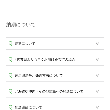
いいたします。
いております。「まとめて割」「ポイン
A
オンデマンドサービス（無人対応）とカ
ト」「ランク割引」などによるお値引き
プセルボックス（有人対応）は窓口が異
で4,000円未満になる場合は送料がかかり
なる為、
ますので、ご注意ください。
納期について
例えば試作品はオンデマンドサービス、
その後の量産発注は有人サービスと、使
い分けてしまうとバッグの仕上がりに差
Q
A
納期について
が出てしまう為、いずれかのサービスで
のご利用をお勧め致します。
※有人対応サービスのお問い合わせ窓
【平日14時までのご注文（決済）完了で
Q
4営業日よりも早くお届けを希望の場合
口：
https://ecobag.cbox.nu/cotton/contact/
（土日祝日を省き）平日4営業日に発送(出
有人対応サービスの場合は、最小ロッ
荷)致します。14時を過ぎた場合は翌平日
ト30枚以上のご制作となります。予めご
完全受注制のため最短期間で4日頂いてお
Q
速達発送等、発送方法について
1営業日とし、4営業日に発送(出荷)致しま
了承ください。
ります。30枚以上のご制作であれば当日
す。】【短納期アイテム：平日11時まで
15:00までの受付(データご入稿)より最短1
のご注文（決済）完了で平日2営業日に発
配送は速達等の方法指定は出来かねて参
Q
北海道や沖縄・その他離島への発送について
営業日で発送ができる、ロケット発送を
送(出荷)致します。】【即日アイテム：平
A
ります。短納期をご希望の場合は30枚以
ご利用頂けます。ご案内できる商品が限
日9時までのご注文（決済）完了で平日1
上のご制作でロケット発送サービスをご
られます為、先ずは
エコバッグコンシェ
営業日に発送(出荷)致します。】を原則と
北海道や九州沖縄・その他離島は4営業日
Q
配送遅延について
A
用意しております。ご案内できる商品が
ル
までお問合せください。(商品は原則エ