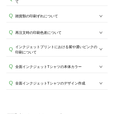
A
て
ルカラーの本体・商品には白色のデザイ
す。淡い色味のデザインでご注文される
像と完全一致はいたしかねる為、どうか
A
ンが再現できません。デザインに入って
場合はご注意いただきますようお願いい
ご了承ください。ただし、配置からおよ
アイテムによってはモニタ―上で再現が
Q
いる場合は透明(商品の地色)で再現されま
雑貨類の印刷ずれについて
たします。なお、DTFプリントの仕様と
そ20mm以上のズレがある場合は、襟元
難しいカラーがございます。本体カラー
す。またこれに準じ、白に近い淡い色味
なる為、上記によるイメージ違いの再生
(リブ下)からデザイン最上部までの距離を
A
は「可能な限り実物に近づけた色味」で
(ライトグレー、黄色等のナチュラルカラ
産はいたしかねますこと、ご了承くださ
お計りいただいたお写真をお送りいただ
各商品プリント方法によって印刷の工程
Q
再注文時の印刷色差について
掲載をさせて頂いておりますこと、どう
ー、パステルカラー等)でデザインされた
いませ。
きますようお願いいたします。
A
上、熱を加えることで実寸のデザインか
かご了承ください。
場合、本体カラーに色が馴染んでしま
ら2~5mm程度プリントのずれが生じる場
い、ほどんど再現がされないという場合
インクジェットプリントにおける紫や濃いピンクの
商品はご注文を頂き、都度複数の印刷機
Q
A
合がございます。こちらは印刷の工程上
がございます。ある程度着色された場合
印刷について
で出力しております為、 同デザインでの
必ず起きえることで、回避ができませ
も、インクジェットプリントは全体的に
A
追加ご注文等は色味及び仕上がりに差が
ん。不良品対象外となりますこと、どう
淡い色味での仕上がりが特徴的な為、淡
インクジェットプリントでは紫や濃いピ
Q
生じることがございます。事前のご了承
全面インクジェットTシャツの本体カラー
かご了承ください。
い色味をデザインされる場合はご注意頂
ンクの表現が難しく、モニターと実際の
頂けます様、お願い申し上げます。
きます様お願い致します。
インクの色味に差が生じて参ります。(赤
本体は白のみとなります。カラーTシャツ
Q
全面インクジェットTシャツのデザイン作成
色に近い色味になる場合がございます) 同
A
をご希望の場合には、ご希望のカラーを
じデザインでも素材や商品カラーによっ
全面に著色する方法もございます。ただ
て着色した色味に影響(差)が出てしまいま
切れては困るデザインはできるだけ内側
全面Tシャツの場合、生地に起伏がある部
すので予めご了承のうえご注文をお願い
にデザインを配置をしてください。ま
分は塗り漏れが起こる場合が多く、全面
致します。
た、デザインエディタの塗りたしライン
A
着色は推奨しておりません。(袖や脇の部