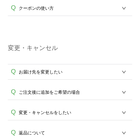
が適用されます。※ログインしてからご
る場合は同梱されません。宛名部分は空
繊維製品(衣類)はホワイトとホワイト以外
Q
注文頂いたものに限ります。(同じメール
クーポンの使い方
欄になっておりますのでお手数ですが、
A
でプリントの工程が異なる為、料金も異
アドレスでご注文頂いても、ログインが
お客様ご自身でご記入ください。※な
なります。何卒ご了承ください。
されていなければ、ランクにカウントが
お、銀行振り込み5万円以上の場合に関し
クーポンコードをお持ちのお客様はショ
されません。
A
ては、領収書は同梱されておりません。
ッピングカートより中段にクーポンコー
お振込確認時にメールにてお送りしてお
ドを入力する項目がございますので、ご
ります「領収書メール」が弊社から発行
変更・キャンセル
入力の程、利用するのボタンを押してく
A
可能な領収書となります。収入印紙を貼
ださい。その後適用額が反映されます。
った書面の発行、郵送での対応はいたし
クーポンは商品に対し適用されるサービ
かねますので、どうかご了承くださいま
Q
お届け先を変更したい
スになります。送料は適用外となります
せ。
ので予めご了承ください。
発送先のご変更は生産開始前に限り承り
Q
ご注文後に追加をご希望の場合
ます。 生産開始後は、発送後メールにて
A
配送業者のお問合せ番号をお知らせ致し
誠に恐れ入りますが、ご注文完了後の追
Q
変更・キャンセルをしたい
ますので、お手数ですが直接配送業者へ
加は承ることができません。お手数です
の依頼・調整をお願い致します。
A
が新規ご注文をお願い致します。また、
当社は完全受注生産にてご注文を承って
Q
返品について
同一デザインでしたらマイデザインより
おります。生産開始の際にはメールにて