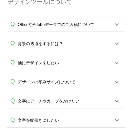
デザインツールについて
（赤線）いっぱいまでデザインが引き延
分は特に塗り漏れが起こりえます。)どう
A
ばされていない場合、デザインが切れ印
かご留意ください。 あくまでも通常のデ
刷されずTシャツの白い下地部分が出てし
ザインツールの印刷範囲外にもデザイン
Q
OfficeやAdobeデータでのご入稿について
まう場合がございますのでご注意くださ
がプリントできる商品としてご利用いた
い。
だくことを推奨いたします。
各種形式のデータを直接ご入稿すること
Q
背景の透過をするには？
は出来ません。いずれのデータも該当デ
ザインのみ画像(JPEG,PNG,GIF,PDF)に変
A
2つの方法よりお願い致します。 ①エディ
Q
袖にデザインをしたい
換、またはAdobeデータ(AI,PSD)で保存し
タの背景透過の機能を使い、透過加工②
て頂き、デザインツール上にアップロー
A
お客さまご自身で透過したデータをご用
ドをお願い致します。
袖のデザインプリントも可能です。 可能
Q
デザインの印刷サイズについて
意頂き、デザインツールへアップロード
商品ではデザインツールへ移行後、表・
ください。
裏・左,右袖をお選び頂けますのでご選択
A
オンデマンドサービスでは作成頂いたデ
Q
文字にアーチやカーブをかけたい
後、デザインをお願い致します。なおい
ザインデータを、各アイテムのサイズに
ずれも青枠内がデザイン可能範囲となり
A
合わせてプリントを行います。印刷サイ
ます。
スタイル機能をご利用ください。ツール
Q
文字を縦書きにしたい
ズ単位のご指定はできませんこと、どう
よりテキストから文字を入力、追加頂き
かご了承ください。