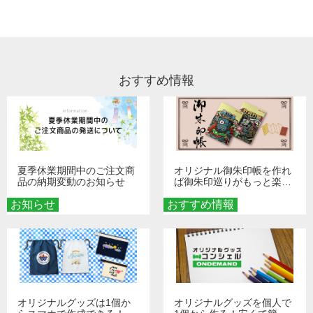
い。
リント割れがないよう、裏返してお洗濯
スでご登録されている場合は、サポート
などもいたしかねますこと、どうかご了
いただくか、洗濯ネットに入れていただ
A
にて退会を承ります。恐れ入りますが、
承ください。
A
き、お洗濯をお願い致します。漂白剤・
ホームページのお問い合わせフォームよ
乾燥機・プリント部へのアイロンのご使
り、ご登録のメールアドレス、ご登録の
用はお控え頂けます様、推奨しておりま
おすすめ情報
電話番号など、分かる範囲でご連絡くだ
す。
さいませ。 お調べし、退会処理を行いま
す。
夏季休業期間中のご注文商
オリジナル御朱印帳を作れ
品の納期変動のお知らせ
ば御朱印巡りがもっと楽し
くなる！1冊からオーダー
お知らせ
おすすめ情報
メイドする魅力と選び方
オリジナルグッズは1個か
オリジナルグッズを個人で