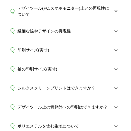
態で出荷を行っております。処理剤自体
デザイツール(PC,スマホモニター)上との再現性に
プリントは基本CMYK（シアン・マゼン
Q
A
は人体に無害な性質で、水洗いで落とす
ついて
ダ・イエロー・ブラック）インクでの掛
ことが可能です。お手数ですが、お客様
け合わせとなるため、金銀ラメや蛍光な
ご自身にて着用前に落としていただけま
オンデマンドサービスではご入稿頂いた
Q
どの特殊カラーの再現ができません。デ
繊細な線やデザインの再現性
A
すようお願いいたします。※1 通常注文・
デザインを再現致しますが、PCやスマー
ザインに特殊カラーが入っていた場合に
直送機能でのご注文に関わらず、前処理
トフォンのモニターで見て頂いている状
はCMYKの掛け合わせで変換され、近しい
剤が残った状態でお届けとなる場合がご
実寸1mm以下、1ポイント以下の線は再現
Q
印刷サイズ(実寸)
態と、実際にプリントしたデザインでは
色味で印刷されます。 例：金→黄土色っ
ざいます。※2 濃色は淡色に比べ処理剤が
が難しく、お勧めしておりません。また
再現方式が異なりますため、100％同じお
ぽい、銀→灰色っぽい など
目立ちやすく、1回の水洗いでは落ちない
アイテムの素材によっては小さい文字等
色味での再現はできかねて参ります。 ま
A
S~LのTシャツ前面・背面のデザイツール
Q
A
袖の印刷サイズ(実寸)
場合があります、徐々に軽減されますの
はぼやけ、読みずらい再現になる可能性
た、アイテムの素材やデザインの画像解
上の青枠の大きさは約290×400mmとなり
でどうかご安心ください。
がございます。細かいデザインを予定さ
像度等も仕上がりに影響致します、プリ
ます。キッズ・レディースサイズ、また
れている場合にはお気をつけください。
A
ントはCMYK（シアン・マゼンダ・イエロ
およそ10cm角（幅89mm、高さ100mm）
Q
シルクスクリーンプリントはできますか？
他商品ではそれぞれ実寸が異なりますの
A
ー・ブラック）インクによるかけ合わせ
となります。
で直接お問合せください。※商品の素材
の再現となりますこと、予めご了承くだ
上10mm程度前後する場合がございます。
同デザインで30枚以上のご注文から
エコ
Q
さいませ。
デザイツール上の青枠外への印刷はできますか？
バッグコンシェル
、
タンブラーコンシェ
A
ル
にて承っております。 ご希望の場合は
全面インクジェットプリントできるTシャ
Q
ポリエステルを含む生地について
こちらよりお問合せください。サポート