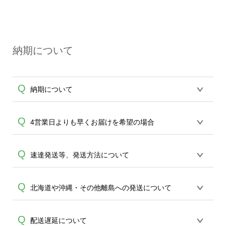
いいたします。
いております。「まとめて割」「ポイン
A
オンデマンドサービス（無人対応）とカ
ト」「ランク割引」などによるお値引き
プセルボックス（有人対応）は窓口が異
で4,000円未満になる場合は送料がかかり
なる為、
ますので、ご注意ください。
納期について
例えば試作品はオンデマンドサービス、
その後の量産発注は有人サービスと、使
い分けてしまうとバッグの仕上がりに差
Q
A
納期について
が出てしまう為、いずれかのサービスで
のご利用をお勧め致します。
※有人対応サービスのお問い合わせ窓
【平日14時までのご注文（決済）完了で
Q
4営業日よりも早くお届けを希望の場合
口：
https://ecobag.cbox.nu/cotton/contact/
（土日祝日を省き）平日4営業日に発送(出
有人対応サービスの場合は、最小ロッ
荷)致します。14時を過ぎた場合は翌平日
ト30枚以上のご制作となります。予めご
完全受注制のため最短期間で4日頂いてお
Q
速達発送等、発送方法について
1営業日とし、4営業日に発送(出荷)致しま
了承ください。
ります。30枚以上のご制作であれば当日
す。】【短納期アイテム：平日11時まで
15:00までの受付(データご入稿)より最短1
のご注文（決済）完了で平日2営業日に発
配送は速達等の方法指定は出来かねて参
Q
北海道や沖縄・その他離島への発送について
営業日で発送ができる、ロケット発送を
送(出荷)致します。】【即日アイテム：平
A
ります。短納期をご希望の場合は30枚以
ご利用頂けます。ご案内できる商品が限
日9時までのご注文（決済）完了で平日1
上のご制作でロケット発送サービスをご
られます為、先ずは
エコバッグコンシェ
営業日に発送(出荷)致します。】を原則と
北海道や九州沖縄・その他離島は4営業日
Q
配送遅延について
A
用意しております。ご案内できる商品が
ル
までお問合せください。(商品は原則エ