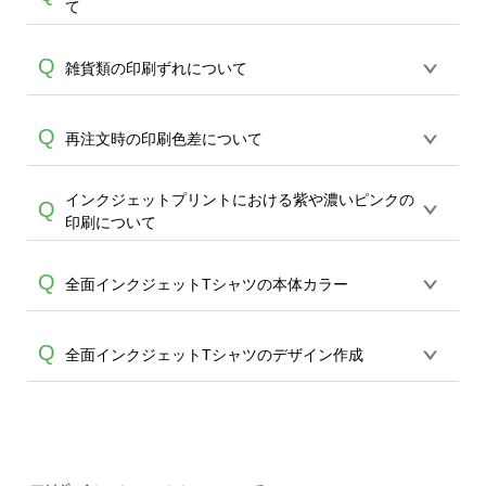
A
て
ルカラーの本体・商品には白色のデザイ
す。淡い色味のデザインでご注文される
像と完全一致はいたしかねる為、どうか
A
ンが再現できません。デザインに入って
場合はご注意いただきますようお願いい
ご了承ください。ただし、配置からおよ
アイテムによってはモニタ―上で再現が
Q
いる場合は透明(商品の地色)で再現されま
雑貨類の印刷ずれについて
たします。なお、DTFプリントの仕様と
そ20mm以上のズレがある場合は、襟元
難しいカラーがございます。本体カラー
す。またこれに準じ、白に近い淡い色味
なる為、上記によるイメージ違いの再生
(リブ下)からデザイン最上部までの距離を
A
は「可能な限り実物に近づけた色味」で
(ライトグレー、黄色等のナチュラルカラ
産はいたしかねますこと、ご了承くださ
お計りいただいたお写真をお送りいただ
各商品プリント方法によって印刷の工程
Q
再注文時の印刷色差について
掲載をさせて頂いておりますこと、どう
ー、パステルカラー等)でデザインされた
いませ。
きますようお願いいたします。
A
上、熱を加えることで実寸のデザインか
かご了承ください。
場合、本体カラーに色が馴染んでしま
ら2~5mm程度プリントのずれが生じる場
い、ほどんど再現がされないという場合
インクジェットプリントにおける紫や濃いピンクの
商品はご注文を頂き、都度複数の印刷機
Q
A
合がございます。こちらは印刷の工程上
がございます。ある程度着色された場合
印刷について
で出力しております為、 同デザインでの
必ず起きえることで、回避ができませ
も、インクジェットプリントは全体的に
A
追加ご注文等は色味及び仕上がりに差が
ん。不良品対象外となりますこと、どう
淡い色味での仕上がりが特徴的な為、淡
インクジェットプリントでは紫や濃いピ
Q
生じることがございます。事前のご了承
全面インクジェットTシャツの本体カラー
かご了承ください。
い色味をデザインされる場合はご注意頂
ンクの表現が難しく、モニターと実際の
頂けます様、お願い申し上げます。
きます様お願い致します。
インクの色味に差が生じて参ります。(赤
本体は白のみとなります。カラーTシャツ
Q
全面インクジェットTシャツのデザイン作成
色に近い色味になる場合がございます) 同
A
をご希望の場合には、ご希望のカラーを
じデザインでも素材や商品カラーによっ
全面に著色する方法もございます。ただ
て着色した色味に影響(差)が出てしまいま
切れては困るデザインはできるだけ内側
全面Tシャツの場合、生地に起伏がある部
すので予めご了承のうえご注文をお願い
にデザインを配置をしてください。ま
分は塗り漏れが起こる場合が多く、全面
致します。
た、デザインエディタの塗りたしライン
A
着色は推奨しておりません。(袖や脇の部