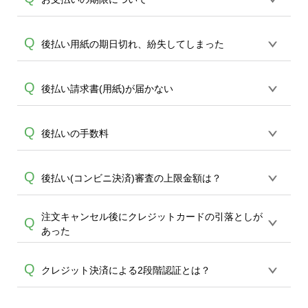
スリーエイト・その他MMK設置店 でお支
合のコンビニ決済は、株式会社キャッチ
払が頂けます。
A
ボールが提供する「後払い」サービスを
銀行振込ではご注文後7日以内のご対応を
Q
後払い用紙の期日切れ、紛失してしまった
ご利用頂きます。
基本お願い致します。7日を過ぎますと数
日でキャンセル扱いとさせて頂きます。
後払いドットコムに直接再送依頼をお願
Q
後払い請求書(用紙)が届かない
コンビニ決済(コンビニ後払い)では商品発
A
いします。※期限切れの場合は、お手元
送と同時にご請求書をお送りします。請
A
の請求ハガキに連絡先が記載されていま
求書発行から14日後までにコンビニにて
後払いをご選択いただいた場合、商品到
Q
後払いの手数料
す。※後払いドットコムの問い合わせ先
お支払いください。請求書レジに出して
着後1週間～10日前後で後払いドットコム
電話番号（03-4326-3600）
お支払いするタイプです。
より、請求ハガキが郵送されます。（便
後払いの場合、400円（税抜）の手数料ご
Q
後払い(コンビニ決済)審査の上限金額は？
宜上、領収書は到着商品と同梱させてい
A
負担をお願い申し上げます。
A
ただいております。）商品到着後、10日
以上経過した場合は恐れ入りますが直接
注文キャンセル後にクレジットカードの引落としが
一般的には税込54,000円までが上限で
Q
後払いドットコムへ再送依頼をお願い致
あった
す。これ以上の場合も審査はかけられま
します。※後払いドットコムの問い合わ
すが、審査でNGとなる可能性が高いた
A
せ先電話番号 （03-4326-3600）
クレジットカードの締め日により、キャ
Q
め、お急ぎの場合は後払い・コンビニ決
クレジット決済による2段階認証とは？
ンセル分につきましては一旦引き落とし
済以外での決済方法よりお願い致しま
になり、翌月マイナス請求（相殺）とな
す。