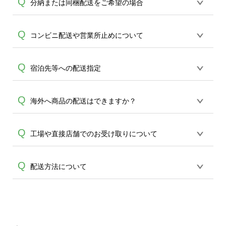
商品配達時に、長期ご不在及び他等の理
Q
分納または同梱配送をご希望の場合
状況によっては他業者を使用する場合が
頂けます。短納期や直接納期のご相談も
由で持ち戻しになった商品につきまして
ございます、合わせてご了承ください。
承れますので、お問合せください。
は、配送業者にて一定の保管期間(配達日
ご注文1件につき、ご指定いただける配送
Q
コンビニ配送や営業所止めについて
より１週間程度)で保管をし、保管期限を
先は1件となります。分納をご希望の場合
過ぎた商品につきましては弊社に持ち戻
には配送先ごとに分けてご注文頂きます
しとなります。弊社に持ち戻しとなった
コンビニでのお受け取りはできかねてお
Q
宿泊先等への配送指定
A
ようお願い致します。また反対に同梱が
A
商品につきましては、可能な場合は再度
ります。また、営業所止めは紛失や営業
ご希望の場合も誠に恐れ入りますが、ご
お客様にご連絡をさせて頂き保管及び再
A
所からの返送率が高いため不可とさせて
注文ごとの生産・出荷となりますこと、
配達の手配を実施する事も可能ですが、
配送先としてご指定いただくことは可能
Q
海外へ商品の配送はできますか？
頂いております。どうかご了承くださ
ご了承ください。
再配達に関しましては、別途送料を頂戴
A
ですが、事前に配送先の方へ確認了承の
い。
しております。誠に恐れ入りますが、何
上で、ご指定をお願い申し上げます。
発送は国内のみで、海外への発送は行っ
Q
卒ご理解を賜りますようお願い申し上げ
工場や直接店舗でのお受け取りについて
A
ておりません。ご了承ください。
ます。
誠に恐れ入りますが、直接工場でのお引
Q
配送方法について
きお渡しは行っておりません。 また、ネ
A
ットショップのみでの販売となり、実店
商品はご注文アイテムのサイズよって宅
舗はございませんのでどうかご了承くだ
急便(対面配送)や、その他ポスト投函にて
さい。
お届けをしております。万が一商品の配