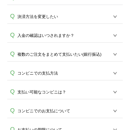
支払方法は・クレジットカード・銀行振
Q
決済方法を変更したい
込・後払い（コンビニ支払/LINE Pay 請求
書支払い/FamiPay請求書支払い/楽天銀行
誠に恐れ入りますが、変更操作は承って
Q
入金の確認はいつされますか？
コンビニ支払サービス） ※後払いは後払
A
おりません。生産開始前であれば、一旦
いドットコムによる与信審査がございま
ご注文をキャンセルをしていただき、再
す。与信審査がNGの場合はご注文キャン
お客様ご利用の金融機関から当社指定口
Q
複数のご注文をまとめて支払いたい(銀行振込)
ご注文をお願い致します。またキャンセ
セル扱いとなりますので、メールにてご
座への、銀行間の着金処理がございます
ルをご希望の場合はメール
連絡差し上げます。※
為、入金手続き完了時点で当社では即時
A
(
ondemand@cbox.nu
)またはお電話(0120-
誠に恐れ入りますが、ご入金確認はご注
Q
コンビニでの支払方法
確認ができません。目安として、午前中
554-058)にてお問い合わせください。ご
文番号ごとの金額で照合をしております
にお振込みいただければ、およそ2時間以
A
案件のキャンセルは生産開始前の場合の
A
為、お手数ですが各ご注文ごとにお振込
内に確認が可能です。また、お振込み完
み承れます。生産開始後はキャンセルが
後払いの請求書(払込票)をコンビニ店頭の
Q
支払い可能なコンビニは？
み頂きます様お願い致します。
了のタイミングと、金融機関間の送金・
出来かね、お支払方法のご変更もできな
レジにご提示ください。レジにて、請求
着金処理のタイミングにより翌営業日と
くなる為、どうかご了承くださいませ。
書に記載のバーコードを読み込み、お支
A
なる場合がございますので、お振込みは
セブン-イレブン・ローソン・ファミリー
Q
コンビニでのお支払について
払となります。バーコード部分が破損し
余裕を持ってご対応ください。
マート・ミニストップ・デイリーヤマザ
ていなければ問題なくお支払いいただけ
A
キ・ポプラ・生活彩家・くらしハウス・
ます。
コンビニでのお支払いをご希望された場
Q
お支払いの期限について