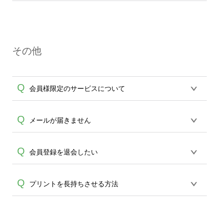
再ご注文が可能です。
開始のご連絡をさせていただきます。生
印刷物・無地に関わらず、オンデマンド
産開始前の場合のみ、キャンセル、変更
サービスではご注文ごとにメーカーへ発
を承ります。 ご希望の場合はメール
注を行い、完全受注制にてご注文を承っ
(
ondemand@cbox.nu
)またはお電話(0120-
その他
ております。 サイズ・イメージ違い、不
554-058)にてお問い合わせください。変
要になった等、お客さまの都合よるキャ
更・キャンセルはご注文完了後、平日14
ンセルや返品は一切承っておりません。
時までとなっております。 （土日・祝日
Q
会員様限定のサービスについて
ご注文前にご不明点、ご注文内容に関し
A
のご注文では次の平日14時まで）以降、
ては十分にご確認いただきますようお願
生産開始後のキャンセル・ご変更はお受
い申し上げます。 印刷不良、ボディ不備
けできかねます、何卒ご了承ください。
デザインの保存機能がご利用いただけま
Q
メールが届きません
等は状況を確認させていただきますので
※通信販売においては注文した時点で商
A
す。 保存したデザインや注文履歴から、
商品到着から7日以内に
品を購入し、支払う意思があるとみなさ
A
再ご注文も可能です。またご注文の発送
ondemand@cbox.nu へお写真をお送りい
キャリアメールの場合、当サービスから
Q
れ、通信販売法が成立し、双方に販売・
会員登録を退会したい
状況など、マイアカウントからご確認頂
ただきますようお願い致します。(弊社か
の自動送信メールが届かない場合がござ
購買責任が生じます。通信販売は電話勧
けます。
らの自動送信メールは送信専用の為、受
います。 その場合には、大変お手数です
誘や訪問販売とは異なりお客様の意思に
マイアカウントの退会から退会処理が可
Q
信ができません。必ずこちらのアドレス
プリントを長持ちさせる方法
A
が「@cbox.nu」 のドメイン受信設定をお
てご購入いただいていますので、クーリ
能です。 ログインできない場合は、パス
へご送信ください。)なお、7日以上経過し
願い致します。 受信設定の方法につきま
ングオフの適用外となります。※
ワードの再設定よりお試しくださいま
たものは原則対応いたしかね、万が一返
しては各キャリアへお問い合わせくださ
濡れた状態での擦れ・引っ張りによるプ
せ。現在利用されていないメールアドレ
送いただきましてもお受け取り、ご返金