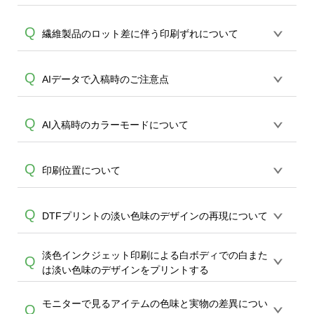
ツ以外は、青線で囲まれた印刷範囲内の
担当がご案内いたします。
A
みのプリントとなります。全面インクジ
ポロシャツはメッシュ状の生地を、ドラ
Q
繊維製品のロット差に伴う印刷ずれについて
ェットプリントTシャツのみ枠外ご案内が
イ系はハニカム構造などのメッシュ状の
可能です。
生地を使用している特性上、プリントは
布製品について、左右で微妙に長さが違
Q
AIデータで入稿時のご注意点
シャツの地色に若干影響を受けます。こ
A
う場合がございます。※メーカーの製品
れはシャツ生地の特徴となりますので、
品質基準上完全に左右上下が一致する事
ご理解いただいた上、デザインをお願い
デザインデータをCMYKで制作をし、弊社
Q
AI入稿時のカラーモードについて
を保証しておりません。 ※オンデマンド
します。色の発色を重視される場合は綿
のツールでアップロードいただく場合、
サービスでは、タグではなくTシャツ身幅
比率が高い素材を推奨致します。
データはPNG形式へと変換されます。
A
の真ん中を中心として捉えプリントを行
デザインデータをCMYKで作成の場合、
Q
印刷位置について
PNGのカラーモードはRGBのみとなる
っております。万が一、左右上下で2cm以
RGBと比較すると実際のプリント色差は
為、印刷段階で改めCMYK値へと機械が変
上ズレている場合はご相談ください。左
軽減されますが、 CMYKのいずれかの色
A
換し、プリントを行います。 上記の理由
右上下2cm以内の誤差はアイテムの寸法に
印刷位置は、各アイテム・サイズごとに
Q
DTFプリントの淡い色味のデザインの再現について
が0%の場合は、RGBへの変換時に多少の
により、 1)スミ黒(K100) 黄(Y100)等の完
A
準じる為ご返金、再生産対象外となりま
異なります。同一デザインの場合、印刷
色褪せが生じて参ります。CYMKまたは
全再現 2)黒とダークグレー等、濃色をは
すこと、どうかご了承ください。
画像はボディのサイズにより縮小拡大が
RGBいずれの作成の場合も、仕上がり時
淡色インクジェット印刷による白ボディでの白また
っきりと区別して印刷することは出来か
白に近い淡い色味（ライトグレー、パス
Q
なされますので。ご留意くださいませ。
の色の再現差は保証致しかねますことご
は淡い色味のデザインをプリントする
ねてしまうこと、どうかご留意くださ
テルカラー等）をデザインされた場合、
また、プレビュー画像はデザインを簡単
了承ください。
い。
色がデザインツール上（PC,スマホモニタ
に決めて頂くためのものでございます。
モニターで見るアイテムの色味と実物の差異につい
インクジェットプリントは白やナチュラ
Q
ー）より薄く再現される傾向にありま
印刷位置について、配置がプレビュー画