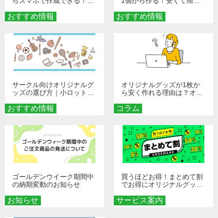
らスマホで作成できる！旅
1個から作る！安くて簡単
行や遠征がもっと楽しくな
なオンデマンド制作の秘訣
おすすめ情報
る巾着＆ポーチ活用術
おすすめ情報
サークル向けオリジナルグ
オリジナルグッズが1枚か
ッズの選び方｜小ロット・
ら安く作れる理由は？オン
低予算で団結力を高める秘
デマンド印刷の仕組みとメ
おすすめ情報
訣
コラム
リットを解説
ゴールデンウイーク期間中
買うほどお得！まとめて割
の納期変動のお知らせ
でお得にオリジナルグッズ
を手に入れよう！
お知らせ
サービス案内