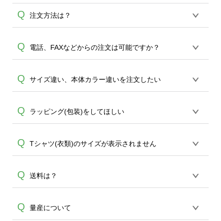
Q
注文方法は？
オンデマンドサービスでは、サイトから
Q
電話、FAXなどからの注文は可能ですか？
の受注生産にて承っております。デザイ
ンツールからデザインの作成から決済ま
オンデマンドサービスでは、サイトから
Q
サイズ違い、本体カラー違いを注文したい
で完了できます。 30枚以上やシルク印刷
のご注文のみ受け付けております。30個
など、大口注文の場合は、サポートが担
A
以上のご製作をお考えの方は、サポート
当する
エコバッグコンシェル
や
タンブラ
同一デザインであれば、カート内でサイ
Q
ラッピング(包装)をしてほしい
A
が担当する
エコバッグコンシェル
や
タン
ーコンシェル
をご利用ください。製作す
ズ違い、本体カラー違いをご注文するこ
ブラーコンシェル
サービスをご利用頂け
A
る数量が多ければ多いほど、オンデマン
とが可能です。5個以上のご注文で、自動
れば、電話やFAX、メールなどでご注文が
ドサービスよりも低価格で製作すること
誠に恐れ入りますが、ラッピングサービ
Q
Tシャツ(衣類)のサイズが表示されません
で割引サービスが適用されます。
可能です。
が可能です。
スは承っておりません。有料のギフトセ
ットの用意がございますので、ご希望の
iOS,Androidともにスマートフォンでご利
Q
送料は？
場合は商品と一緒にご注文下さい。ギフ
A
A
用の場合、商品の欠品時には非表示にな
トセットをご注文いただいた場合、商品
る場合がございます。
と同梱となりますので、ラッピングはお
全国一律290円(税抜)です。また4,000円
Q
量産について
客様ご自身にて行っていただくようお願
(税抜)以上のご注文で送料無料とさせて頂