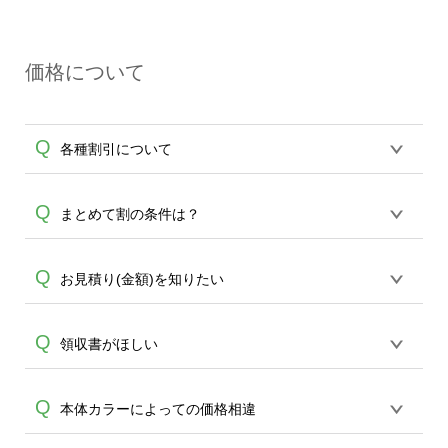
決済時のお客様情報に加え、ワンタイム
る場合がございます。弊社ではキャンセ
A
パスワードや専用パスワードを入力して
ルを承った際に手続きを行っております
本人確認を行う本人認証サービス（3Dセ
ので、詳しくはクレジットカード会社に
価格について
キュア2.0）です。認証方法はクレジット
ご確認くださいますようお願い致しま
カード会社によって異なります。各クレ
す。
A
ジットカード会社による設定が必要とな
Q
各種割引について
りますので、2段階認証が通らない、決済
ができないなど、エラー表示が出てしま
う場合は、ご使用のクレジットカード会
【まとめて割】5枚以上でご注文枚数に応
Q
まとめて割の条件は？
社へお問合せください。
じてカート内で自動的に割引(最大50%)が
適用されます。 【付与ポイント】購入金
5枚以上から適用され、商品は商品・カラ
Q
お見積り(金額)を知りたい
額の1％が1ポイントとして付与され、次
ー・サイズ・デザイン、どの組み合わせ
回ご注文時に1ポイント＝1円としてお使
A
であっても適用されます。 まとめて割は
いいただけます。ポイントは発送完了の
お見積りシュミレーションから算出が可
Q
領収書がほしい
ショッピングカートでの合計枚数・点数
翌日に付与され、次回ご注文時からご利
能です。 もしくは、デザインツールでお
で適用されます。
A
用頂けます。ポイントの有効期限は一年
A
好きなデザインを作成後、 カートに入れ
間です。【会員ランク】過去10カ月のご
「発送元情報」が空欄の場合、商品と一
Q
本体カラーによっての価格相違
ていただくと詳細価格を確認いただけま
注文回数により会員ランク割引(最大5%)
緒に同梱されています。※入力されてい
す。ご活用ください。