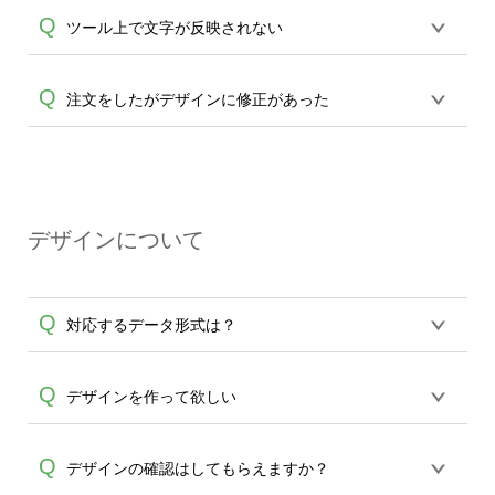
ますと、編集パレットが表示されます。
ツールよりテキストから文字を入力、追
Q
ツール上で文字が反映されない
パレット内にございます"スタイル"を選択
加します。フォント・配置ツールがござ
A
頂きますと、文字の変形タイプが表示さ
A
いますので配置より"縦書"アイコンをクリ
れますので、お好きなタイプをお選びく
フォントによって、表示可能な文字と不
Q
注文をしたがデザインに修正があった
ック(タップ)してください。縦書きに変換
ださい。文字が変形されます。また元に
可な文字がございます。反映されない場
されます。
A
戻す際には変形タイプより"NORMAL"を
合は恐れ入りますが別のフォントをご選
クリック(タップ)ください。
誠に恐れ入りますがご注文後のデザイン
択ください。
は修正が出来ません。まだ生産開始のご
連絡前の場合は一度キャンセル頂き、再
A
デザインについて
ご注文をお願い致します。受注生産のた
め、生産開始後のご変更は一切承りかね
ますこと、どうかご了承ください。
Q
対応するデータ形式は？
デザインツールで対応している画像アッ
Q
デザインを作って欲しい
プロードできるデータ形式は、JPG / PNG
/ AI / PSD / PDF 形式になります。データ
うまくデザインができない。印刷するデ
Q
デザインの確認はしてもらえますか？
の最大サイズは、20MBです。デジカメや
ザインを作って欲しい。などの場合は、