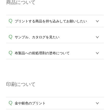
A
商品について
送遅延、未着に関しましては、出荷の際
通知致します送状番号より直接配送業者
へお問合せをお願い致します。
Q
プリントする商品を持ち込みしてお願いしたい
誠に恐れ入りますが、お持込の商品に対
Q
サンプル、カタログを見たい
しての印刷品質の保証ができかねます。
30個以上で、予備の提供やテストプリン
誠に恐れ入りますが、サンプル送付は対
Q
布製品への前処理剤の塗布について
A
ト費用など、ご了承頂ける場合のみ、ご
応しておりません。カタログもございま
相談を承ります。
エコバッグコンシェル
せんので、アイテム一覧よりご確認をお
や
タンブラーコンシェル
サービスをご利
【濃色インクジェット印刷による仕上が
願いします。※30個以上ご製作の場合
用ください。
A
りの注意点（前処理剤）】カラー生地（T
は、
エコバッグコンシェル
、
タンブラー
シャツのホワイト、トートバッグのナチ
コンシェル
サービスをご利用頂けます。
印刷について
ュラル、ホワイト以外）のプリントは、
サンプルの貸出しサービスなどもござい
濃色インクジェット印刷といって、プリ
ますので、ご利用ください。
ントを定着させるための処理剤を塗布し
Q
金や銀色のプリント
ており、短納期・低価格で商品をお届け
するため、処理剤は塗布されたままの状