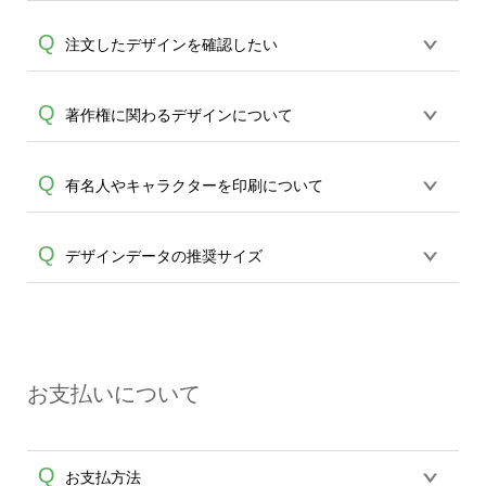
スマホで撮影した写真などもアップロー
A
製作数量が30個以上であれば、サポート
ド可能です。使用できない画像はエラー
オンデマンドサービスでは解像度(画質)や
Q
注文したデザインを確認したい
担当が、デザイン作成のお手伝いをする
になります。（※ Illustratorからの直接入
A
画像サイズなど含め、お客様からご注文
ことが可能です。
エコバッグコンシェル
稿には対応していません。AIで保存し、デ
頂いたデータをそのまま使用しプリント
や
タンブラーコンシェル
サービスをご利
ザインツールからアップロードして下さ
ログイン後、マイページの購入履歴 → 対
Q
著作権に関わるデザインについて
を行うサービスでございます。ご入稿デ
A
用ください。(※ 30個以下の場合は、デザ
い）
象注文の詳細からご確認いただけます。
A
ザインについては事前連絡や確認は行っ
インツールをご利用ください)
ておりませんのでお客様ご自身でご確認
オンデマンドサービスは入稿頂いたデザ
Q
有名人やキャラクターを印刷について
の上、ご注文をお願い申し上げます。※
インをそのままプリントするサービスで
特に背景が不要な場合は、背景透過をし
す。 「デザインのプリントを承ること」
ていただくようご注意くださいませ。
著作権や肖像権に抵触の恐れのあるデザ
Q
デザインデータの推奨サイズ
は可能ですが、 お客さまよりご注文頂い
インは予めお客様のご判断でお願い致し
たデザインについての著作権・肖像権問
A
A
ます。万が一トラブル等が起きた場合、
題に関しては 責任は一切負いかねます。
Tシャツの場合、推奨画像サイズは
弊社での責任は一切負いかねますので、
また、倫理的に問題があると判断致しま
3600×4890pixel以上、解像度は300dpi以
ご理解ください。
した場合、 印刷をお断りさせていただく
上です。 より小さい画像でもご入稿は可
A
場合がございます。 何卒ご了承ください
お支払いについて
能ですが、ものによってはプリントが粗
ませ。
くなってしまう可能性がございます、予
めご了承ください。
Q
お支払方法