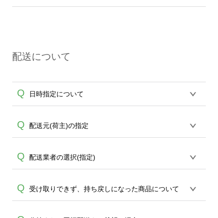
して納期通り発送させていただくように
A
出荷後、翌々日以降のお届けとなりま
限られます為、先ずは
エコバッグコンシ
コバッグに限ります。)
努めて参りますが、輸送トラブル、メー
す。
ェル
までお問合せください。(商品は原則
原則4営業日で発送させていただいており
A
カー起因、在庫状況、生産状況、その他
エコバッグに限ります。)
ますが、下記の場合は遅延が発生する場
理由により発送状況が変動し状況によっ
合もございます為、納期は余裕をもって
て遅延が発生する場合がございます。納
配送について
ご注文頂けますことをお勧め致します。
期は確約するものではございませんの
また、ご案内納期は確約をするものでは
で、可能な限り余裕を持ってご注文頂け
ございませんこと、どうかご了承くださ
ますことをお勧め致します。また、オン
Q
日時指定について
い。 ・天災による輸送遅延 ・運送会社の
デマンドサービスより20枚以上のご注文
トラブルによる輸送遅延 ・メーカー起因
の場合は、6営業日~を目安にご注文いた
の遅延 ・良品をお届けするために実施し
だきますようお願い申し上げます。他、
恐れ入りますが、日時指定は承っており
Q
配送元(荷主)の指定
A
た工程による遅延 ・20枚以上のオンデマ
大口ロット(30枚以上)ではサポートが担当
ません。発送後18時以降に配送業者・伝
ンドサービスよりご注文の場合(こちらは6
する
エコバッグコンシェル
や
タンブラー
A
票番号をメールでお知らせいたしますの
営業日~を目安にして頂けます様、お願い
コンシェル
をご利用頂けます。
お申込み時にお届け先・お支払方法の選
Q
配送業者の選択(指定)
で、直接配送業者にご連絡いただき調整
致します) なお、上記に伴う補償等は一切
択画面より配送元の設定が可能です。納
をお願い致します。
A
行えませんこと、ご理解頂けます様お願
品書の有無もご選択を頂けますのでご希
基本ヤマト運輸または佐川急便より配送
Q
い申し上げます。また30枚以上のご注文
受け取りできず、持ち戻しになった商品について
望内容を設定ください。
致します、配送先の指定は出来かねます
ではサポートが担当する
エコバッグコン
A
為、どうかご了承ください。配送業者の
シェル
や
タンブラーコンシェル
をご利用