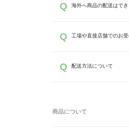
A
Q
配送先としてご指定いただ
海外へ商品の配送はでき
A
Q
発送は国内のみで、海外へ
工場や直接店舗でのお受
A
Q
誠に恐れ入りますが、直接
配送方法について
店舗はございませんのでど
A
商品はご注文アイテムのサ
配送遅延、未着に関しまし
商品について