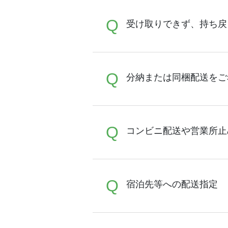
A
Q
基本ヤマト運輸または佐川
受け取りできず、持ち戻
の状況によっては他業者を
A
Q
商品配達時に、長期ご不在
分納または同梱配送をご
日より１週間程度)で保管
った商品につきましては、
すが、再配達に関しまして
申し上げます。
A
Q
ご注文1件につき、ご指定
コンビニ配送や営業所止
ますようお願い致します。
こと、ご了承ください。
A
Q
コンビニでのお受け取りは
宿泊先等への配送指定
て頂いております。どうか