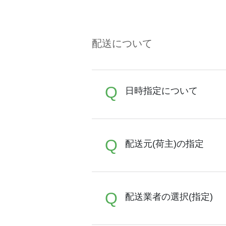
A
原則4営業日で発送させて
てご注文頂けますことをお
ださい。 ・天災による輸送
配送について
に実施した工程による遅延 
ます様、お願い致します)
30枚以上のご注文ではサポ
Q
直接納期のご相談も承れま
日時指定について
A
Q
恐れ入りますが、日時指定
配送元(荷主)の指定
ので、直接配送業者にご連
A
Q
お申込み時にお届け先・お
配送業者の選択(指定)
希望内容を設定ください。