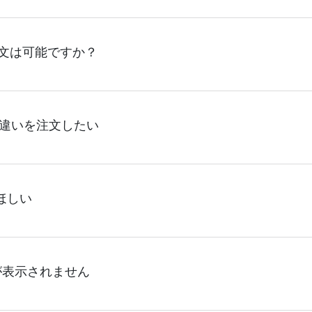
、サイトからの受注生産にて承っております。デザインツール
注文は可能ですか？
以上やシルク印刷など、大口注文の場合は、サポートが担当する
ください。製作する数量が多ければ多いほど、オンデマンドサ
、サイトからのご注文のみ受け付けております。30個以上のご
違いを注文したい
ンシェル
や
タンブラーコンシェル
サービスをご利用頂ければ、電
ート内でサイズ違い、本体カラー違いをご注文することが可能
ほしい
れます。
ピングサービスは承っておりません。有料のギフトセットの用
が表示されません
文下さい。ギフトセットをご注文いただいた場合、商品と同梱
いただくようお願いいたします。