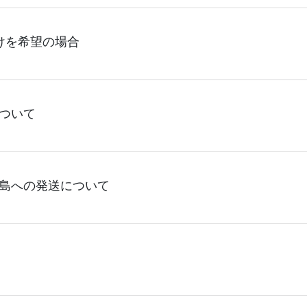
決済）完了で（土日祝日を省き）平日4営業日に発送(出荷)致し
けを希望の場合
に発送(出荷)致します。】【短納期アイテム：平日11時までの
。】【即日アイテム：平日9時までのご注文（決済）完了で平日1
り発送させていただくように努めて参りますが、輸送トラブル
り発送状況が変動し状況によって遅延が発生する場合がござい
4日頂いております。30枚以上のご制作であれば当日15:00ま
ついて
な限り余裕を持ってご注文頂けますことをお勧め致します。ま
る、ロケット発送をご利用頂けます。ご案内できる商品が限ら
は、6営業日~を目安にご注文いただきますようお願い申し上げま
さい。(商品は原則エコバッグに限ります。)
る
エコバッグコンシェル
や
タンブラーコンシェル
をご利用頂け
出来かねて参ります。短納期をご希望の場合は30枚以上のご制
島への発送について
内できる商品が限られます為、先ずは
エコバッグコンシェル
ま
)
離島は4営業日出荷後、翌々日以降のお届けとなります。