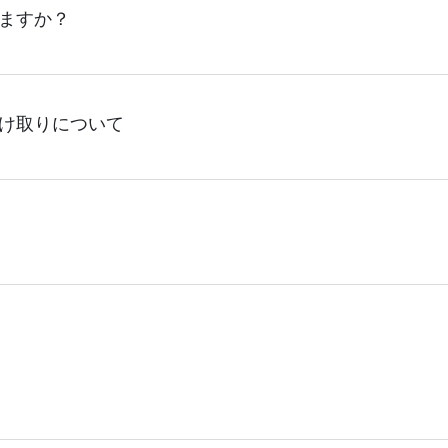
くことは可能ですが、事前に配送先の方へ確認了承の上で、ご
ますか？
の発送は行っておりません。ご了承ください。
け取りについて
工場でのお引きお渡しは行っておりません。 また、ネットショ
うかご了承ください。
イズよって宅急便(対面配送)や、その他ポスト投函にてお届け
ては、出荷の際通知致します送状番号より直接配送業者へお問