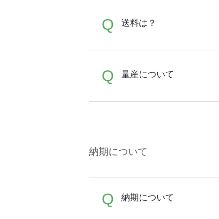
A
Q
iOS,Androidとも
送料は？
A
Q
全国一律290円(税抜)です
量産について
ント」「ランク割引」などに
A
オンデマンドサービス（無
例えば試作品はオンデマン
差が出てしまう為、いずれ
納期について
※有人対応サービスのお問
有人対応サービスの場合は
Q
納期について