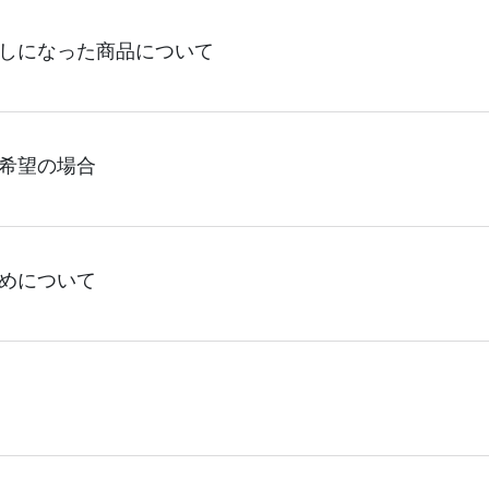
急便より配送致します、配送先の指定は出来かねます為、どう
しになった商品について
使用する場合がございます、合わせてご了承ください。
及び他等の理由で持ち戻しになった商品につきましては、配送業
希望の場合
をし、保管期限を過ぎた商品につきましては弊社に持ち戻しとな
可能な場合は再度お客様にご連絡をさせて頂き保管及び再配達
は、別途送料を頂戴しております。誠に恐れ入りますが、何卒
いただける配送先は1件となります。分納をご希望の場合には配
めについて
また反対に同梱がご希望の場合も誠に恐れ入りますが、ご注文
できかねております。また、営業所止めは紛失や営業所からの
ご了承ください。