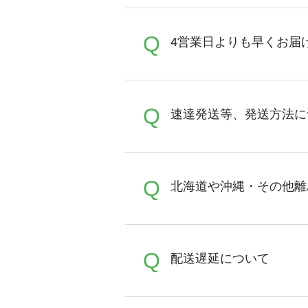
A
Q
【平日14時までのご注文（
4営業日よりも早くお届
平日1営業日とし、4営業日
業日に発送(出荷)致します
す。】を原則として納期通
生産状況、その他理由によ
A
Q
完全受注制のため最短期間で
速達発送等、発送方法に
はございませんので、可能
最短1営業日で発送ができ
り20枚以上のご注文の場合
ンシェル
までお問合せくだ
以上)ではサポートが担当す
A
Q
配送は速達等の方法指定は
北海道や沖縄・その他離
ご用意しております。ご案
原則エコバッグに限ります。
A
Q
北海道や九州沖縄・その他
配送遅延について