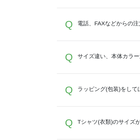
A
Q
オンデマンドサービスでは
電話、FAXなどからの
まで完了できます。 30枚
ブラーコンシェル
をご利用
ることが可能です。
A
Q
オンデマンドサービスでは
サイズ違い、本体カラー
トが担当する
エコバッグコ
注文が可能です。
A
Q
同一デザインであれば、カ
ラッピング(包装)をして
動で割引サービスが適用さ
A
Q
誠に恐れ入りますが、ラッ
Tシャツ(衣類)のサイズ
の場合は商品と一緒にご注
はお客様ご自身にて行って