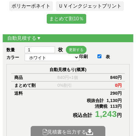
ポリカーボネイト
ＵＶインクジェットプリント
まとめて割10％
自動見積する▼
枚
数量
更新する
印刷
表
カラー
自動見積もり(概算)
商品
840円×1個
840円
まとめて割
0%割引
0円
送料
290円
税抜合計
1,130円
消費税
113円
1,243
税込合計
円
見積書を出力する