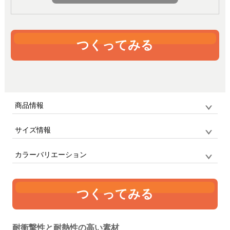
つくってみる
商品情報
サイズ情報
品番
ip16pro_hard_case_wh / PLATA
サイズ
F
iPhone16Pro
カラーバリエーション
単位:mm
縦
横
厚み
重さ
つくってみる
152
74
10
18g
ホワイト
耐衝撃性と耐熱性の高い素材