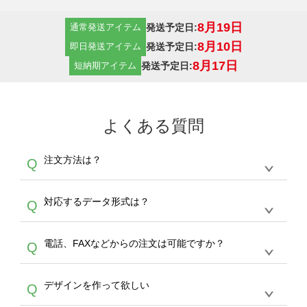
8月19日
発送予定日:
通常発送アイテム
8月10日
発送予定日:
即日発送アイテム
8月17日
発送予定日:
短納期アイテム
よくある質問
注文方法は？
Q
オンデマンドサービスでは、サイトからの受注
A
対応するデータ形式は？
Q
生産にて承っております。デザインツールから
デザインの作成から決済まで完了できます。
デザインツールで対応している画像アップロー
30枚以上やシルク印刷など、大口注文の場合
A
電話、FAXなどからの注文は可能ですか？
Q
ドできるデータ形式は、JPG / PNG / AI / PSD /
は、サポートが担当する
エコバッグコンシェル
PDF 形式になります。データの最大サイズ
や
タンブラーコンシェル
をご利用ください。製
オンデマンドサービスでは、サイトからのご注
は、20MBです。デジカメやスマホで撮影した
作する数量が多ければ多いほど、オンデマンド
A
デザインを作って欲しい
Q
文のみ受け付けております。30個以上のご製
写真などもアップロード可能です。使用できな
サービスよりも低価格で製作することが可能で
作をお考えの方は、サポートが担当する
エコバ
い画像はエラーになります。（※ Illustratorか