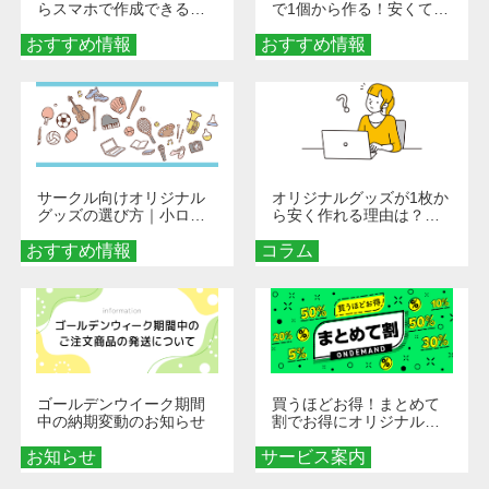
らスマホで作成できる！
で1個から作る！安くて簡
旅行や遠征がもっと楽し
単なオンデマンド制作の
おすすめ情報
くなる巾着＆ポーチ活用
おすすめ情報
秘訣
術
サークル向けオリジナル
オリジナルグッズが1枚か
グッズの選び方｜小ロッ
ら安く作れる理由は？オ
ト・低予算で団結力を高
ンデマンド印刷の仕組み
おすすめ情報
める秘訣
コラム
とメリットを解説
ゴールデンウイーク期間
買うほどお得！まとめて
中の納期変動のお知らせ
割でお得にオリジナルグ
ッズを手に入れよう！
お知らせ
サービス案内