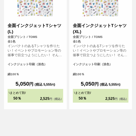
全面インクジェットTシャツ
全面インクジェットTシャツ
(L)
(XL)
全面プリント / TOMS
全面プリント / TOMS
全1色
全1色
インパクトのあるTシャツを作りた
インパクトのあるTシャツを作りた
い！イベントやプロモーション等の
い！イベントやプロモーション等の
催事で目立つようにしたい！ そんな
催事で目立つようにしたい！ そんな
方におすすめの全面フルカラープリ
方におすすめの全面フルカラープリ
ントできるTシャツです。首元から袖
ントできるTシャツです。首元から袖
インクジェット印刷（淡色）
インクジェット印刷（淡色）
口、裾の部分にいたるまで全ての場
口、裾の部分にいたるまで全ての場
所にプリントを入れることができま
所にプリントを入れることができま
綿100％
綿100％
す。Tシャツは、定番タイプの生地が
す。Tシャツは、定番タイプの生地が
伸びにくく耐久性の高い、5.6オンス
伸びにくく耐久性の高い、5.6オンス
5,050
5,050
円
円
(税込 5,555
)
(税込 5,555
)
円
円
生地のTシャツを使用。せっかくデザ
生地のTシャツを使用。せっかくデザ
インした全面プリントも剥がれるこ
インした全面プリントも剥がれるこ
\
まとめて割
/
\
まとめて割
/
とがないようにこだわりTシャツを使
とがないようにこだわりTシャツを使
50％
50％
2,525
2,525
円（税込）
円（税込）
用しています。
用しています。