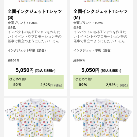
全面インクジェットTシャツ
全面インクジェットTシャツ
(S)
(M)
全面プリント / TOMS
全面プリント / TOMS
全1色
全1色
インパクトのあるTシャツを作りた
インパクトのあるTシャツを作りた
い！イベントやプロモーション等の
い！イベントやプロモーション等の
催事で目立つようにしたい！ そんな
催事で目立つようにしたい！ そんな
方におすすめの全面フルカラープリ
方におすすめの全面フルカラープリ
ントできるTシャツです。首元から袖
ントできるTシャツです。首元から袖
インクジェット印刷（淡色）
インクジェット印刷（淡色）
口、裾の部分にいたるまで全ての場
口、裾の部分にいたるまで全ての場
所にプリントを入れることができま
所にプリントを入れることができま
綿100％
綿100％
す。Tシャツは、定番タイプの生地が
す。Tシャツは、定番タイプの生地が
伸びにくく耐久性の高い、5.6オンス
伸びにくく耐久性の高い、5.6オンス
5,050
5,050
円
円
(税込 5,555
)
(税込 5,555
)
円
円
生地のTシャツを使用。せっかくデザ
生地のTシャツを使用。せっかくデザ
インした全面プリントも剥がれるこ
インした全面プリントも剥がれるこ
\
まとめて割
/
\
まとめて割
/
とがないようにこだわりTシャツを使
とがないようにこだわりTシャツを使
50％
50％
2,525
2,525
円（税込）
円（税込）
用しています。
用しています。