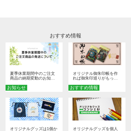
処理剤が残った状態でお届けとなる場合がござ
います。※2 濃色は淡色に比べ処理剤が目立ち
やすく、1回の水洗いでは落ちない場合があり
ます、徐々に軽減されますのでどうかご安心く
ださい。
おすすめ情報
夏季休業期間中のご注文
オリジナル御朱印帳を作
商品の納期変動のお知ら
れば御朱印巡りがもっと
せ
楽しくなる！1冊からオー
お知らせ
おすすめ情報
ダーメイドする魅力と選
び方
オリジナルグッズは1個か
オリジナルグッズを個人