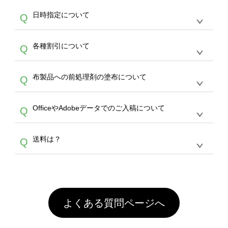
す。
うまくデザインができない。印刷するデザイン
ッグコンシェル
や
タンブラーコンシェル
サービ
らの直接入稿には対応していません。AIで保存
A
日時指定について
Q
を作って欲しい。などの場合は、製作数量が
スをご利用頂ければ、電話やFAX、メールなど
し、デザインツールからアップロードして下さ
30個以上であれば、サポート担当が、デザイ
でご注文が可能です。
い）
恐れ入りますが、日時指定は承っておりませ
ン作成のお手伝いをすることが可能です。
エコ
A
各種割引について
Q
ん。発送後18時以降に配送業者・伝票番号を
バッグコンシェル
や
タンブラーコンシェル
サー
メールでお知らせいたしますので、直接配送業
ビスをご利用ください。(※ 30個以下の場合
【まとめて割】5枚以上でご注文枚数に応じて
者にご連絡いただき調整をお願い致します。
は、デザインツールをご利用ください)
A
布製品への前処理剤の塗布について
Q
カート内で自動的に割引(最大50%)が適用され
ます。 【付与ポイント】購入金額の1％が1ポ
【濃色インクジェット印刷による仕上がりの注
イントとして付与され、次回ご注文時に1ポイ
A
OfficeやAdobeデータでのご入稿について
Q
意点（前処理剤）】カラー生地（Tシャツのホ
ント＝1円としてお使いいただけます。ポイン
ワイト、トートバッグのナチュラル、ホワイト
トは発送完了の翌日に付与され、次回ご注文時
各種形式のデータを直接ご入稿することは出来
以外）のプリントは、濃色インクジェット印刷
からご利用頂けます。ポイントの有効期限は一
A
送料は？
Q
ません。いずれのデータも該当デザインのみ画
といって、プリントを定着させるための処理剤
年間です。【会員ランク】過去10カ月のご注
像(JPEG,PNG,GIF,PDF)に変換、またはAdobe
を塗布しており、短納期・低価格で商品をお届
文回数により会員ランク割引(最大5%)が適用
全国一律290円(税抜)です。また4,000円(税抜)
データ(AI,PSD)で保存して頂き、デザインツー
けするため、処理剤は塗布されたままの状態で
されます。※ログインしてからご注文頂いたも
A
以上のご注文で送料無料とさせて頂いておりま
ル上にアップロードをお願い致します。
出荷を行っております。処理剤自体は人体に無
のに限ります。(同じメールアドレスでご注文
す。「まとめて割」「ポイント」「ランク割
害な性質で、水洗いで落とすことが可能です。
頂いても、ログインがされていなければ、ラン
引」などによるお値引きで4,000円未満になる
お手数ですが、お客様ご自身にて着用前に落と
クにカウントがされません。
よくある質問ページへ
場合は送料がかかりますので、ご注意くださ
していただけますようお願いいたします。※1
い。
通常注文・直送機能でのご注文に関わらず、前