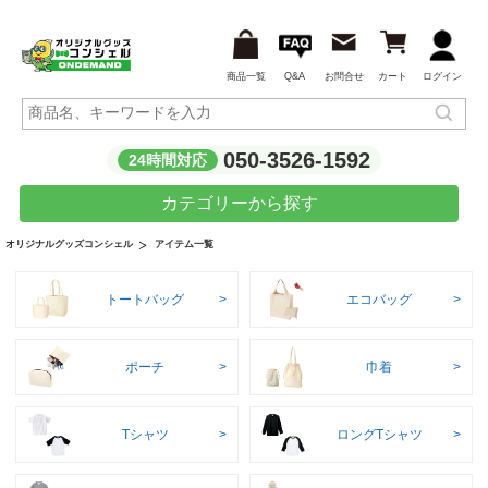
商品一覧
Q&A
お問合せ
カート
ログイン
050-3526-1592
24時間対応
カテゴリーから探す
アイテム一覧
オリジナルグッズコンシェル
トートバッグ
エコバッグ
ポーチ
巾着
Tシャツ
ロングTシャツ