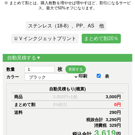
※ まとめて割とは、購入枚数を増やせば増やすほど、割引になるサービ
ス。最大で50%オフになります。
ステンレス（18-8）、PP、AS 他
ＵＶインクジェットプリント
まとめて割20％
自動見積する▼
枚
数量
更新する
印刷
表
カラー
自動見積もり(概算)
商品
3,000円×1個
3,000円
まとめて割
0%割引
0円
送料
290円
税抜合計
3,290円
消費税
329円
3,619
税込合計
円