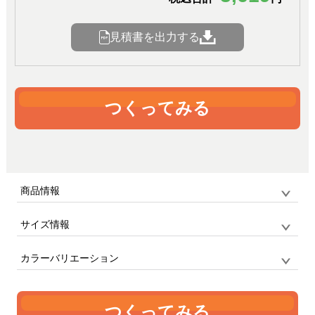
見積書を出力する
つくってみる
商品情報
サイズ情報
品番
TS-0888 / オリジナル
サイズ
F
ステンレスボトル
カラーバリエーション
単位:mm
容量
幅
高さ
つくってみる