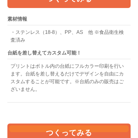
350ml
Φ72
189
ブラック
素材情報
・ステンレス（18-8）、PP、AS 他 ※食品衛生検
査済み
台紙を差し替えてカスタム可能！
プリントはボトル内の台紙にフルカラー印刷を行い
ます。台紙を差し替えるだけでデザインを自由にカ
スタムすることが可能です。※台紙のみの販売はご
ざいません。
つくってみる