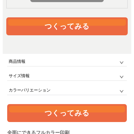
つくってみる
商品情報
サイズ情報
品番
TS-1799 / MARKLESS STYLE
サイズ
F
ソフトマウスパッド スクエア
カラーバリエーション
単位:mm
幅
高さ
つくってみる
140
180
ホワイト
全面にできるフルカラー印刷