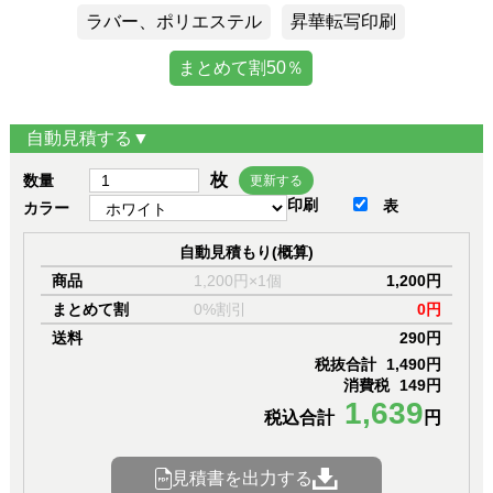
ラバー、ポリエステル
昇華転写印刷
まとめて割50％
自動見積する▼
枚
数量
更新する
印刷
表
カラー
自動見積もり(概算)
商品
1,200円×1個
1,200円
まとめて割
0%割引
0円
送料
290円
税抜合計
1,490円
消費税
149円
1,639
税込合計
円
見積書を出力する